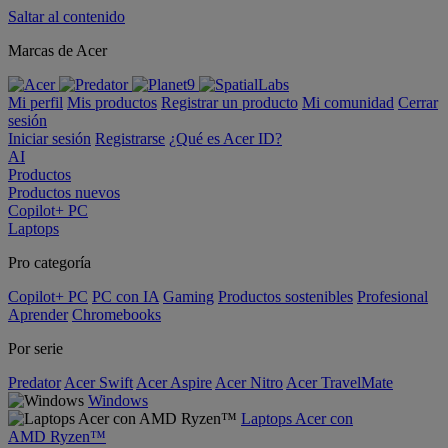
Saltar al contenido
Marcas de Acer
Mi perfil
Mis productos
Registrar un producto
Mi comunidad
Cerrar
sesión
Iniciar sesión
Registrarse
¿Qué es Acer ID?
AI
Productos
Productos nuevos
Copilot+ PC
Laptops
Pro categoría
Copilot+ PC
PC con IA
Gaming
Productos sostenibles
Profesional
Aprender
Chromebooks
Por serie
Predator
Acer Swift
Acer Aspire
Acer Nitro
Acer TravelMate
Windows
Laptops Acer con
AMD Ryzen™