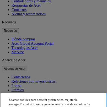
Controladores y manuales
Respuestas de Acer
Contactos
Alertas y recordatorios
Recursos
Recursos
Dónde comprar
Acer Global Account Portal
Tecnologías Acer
McAfee
Acerca de Acer
Acerca de Acer
Contáctenos
Relaciones con inversionistas
Prensa
Premios
Eventos
Usamos cookies para detectar preferencias, mejorar la
Sostenibilidad
navegación del sitio web y generar estadísticas de usuario a fin