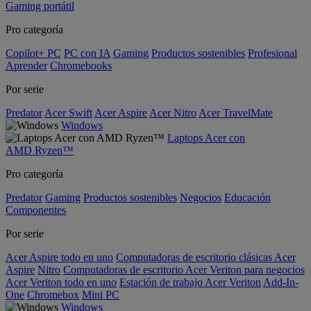
Gaming portátil
Pro categoría
Copilot+ PC
PC con IA
Gaming
Productos sostenibles
Profesional
Aprender
Chromebooks
Por serie
Predator
Acer Swift
Acer Aspire
Acer Nitro
Acer TravelMate
Windows
Laptops Acer con
AMD Ryzen™
Pro categoría
Predator
Gaming
Productos sostenibles
Negocios
Educación
Componentes
Por serie
Acer Aspire todo en uno
Computadoras de escritorio clásicas Acer
Aspire
Nitro
Computadoras de escritorio Acer Veriton para negocios
Acer Veriton todo en uno
Estación de trabajo Acer Veriton
Add-In-
One
Chromebox
Mini PC
Windows