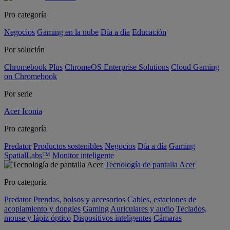
Pro categoría
Negocios
Gaming en la nube
Día a día
Educación
Por solución
Chromebook Plus
ChromeOS Enterprise Solutions
Cloud Gaming
on Chromebook
Por serie
Acer Iconia
Pro categoría
Predator
Productos sostenibles
Negocios
Día a día
Gaming
SpatialLabs™
Monitor inteligente
Tecnología de pantalla Acer
Pro categoría
Predator
Prendas, bolsos y accesorios
Cables, estaciones de
acoplamiento y dongles
Gaming
Auriculares y audio
Teclados,
mouse y lápiz óptico
Dispositivos inteligentes
Cámaras