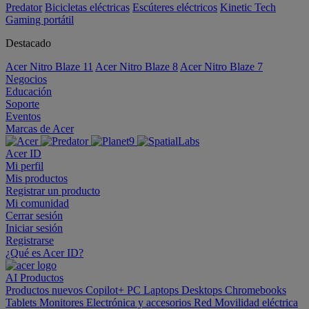
Predator
Bicicletas eléctricas
Escúteres eléctricos
Kinetic Tech
Gaming portátil
Destacado
Acer Nitro Blaze 11
Acer Nitro Blaze 8
Acer Nitro Blaze 7
Negocios
Educación
Soporte
Eventos
Marcas de Acer
Acer ID
Mi perfil
Mis productos
Registrar un producto
Mi comunidad
Cerrar sesión
Iniciar sesión
Registrarse
¿Qué es Acer ID?
AI
Productos
Productos nuevos
Copilot+ PC
Laptops
Desktops
Chromebooks
Tablets
Monitores
Electrónica y accesorios
Red
Movilidad eléctrica