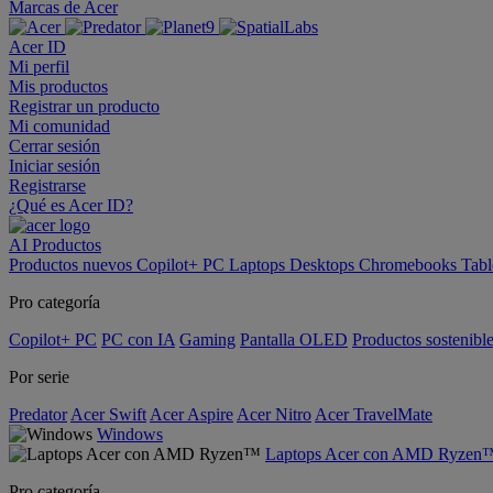
Marcas de Acer
Acer ID
Mi perfil
Mis productos
Registrar un producto
Mi comunidad
Cerrar sesión
Iniciar sesión
Registrarse
¿Qué es Acer ID?
AI
Productos
Productos nuevos
Copilot+ PC
Laptops
Desktops
Chromebooks
Tabl
Pro categoría
Copilot+ PC
PC con IA
Gaming
Pantalla OLED
Productos sostenibl
Por serie
Predator
Acer Swift
Acer Aspire
Acer Nitro
Acer TravelMate
Windows
Laptops Acer con AMD Ryzen
Pro categoría