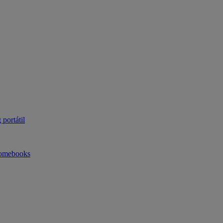
portátil
omebooks