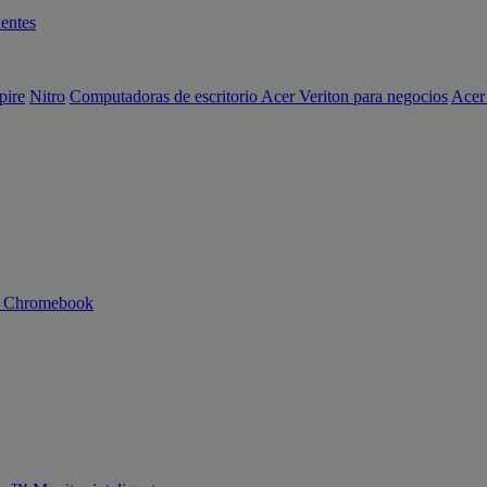
entes
pire
Nitro
Computadoras de escritorio Acer Veriton para negocios
Acer
n Chromebook