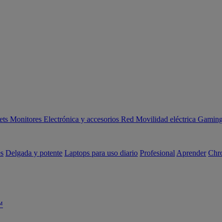
ets
Monitores
Electrónica y accesorios
Red
Movilidad eléctrica
Gaming 
es
Delgada y potente
Laptops para uso diario
Profesional
Aprender
Chr
™