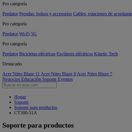
Pro categoría
Predator
Prendas, bolsos y accesorios
Cables, estaciones de acoplami
Pro categoría
Predator
Wi-Fi
5G
Pro categoría
Predator
Bicicletas eléctricas
Escúteres eléctricos
Kinetic Tech
Destacado
Acer Nitro Blaze 11
Acer Nitro Blaze 8
Acer Nitro Blaze 7
Negocios
Educación
Soporte
Eventos
Hogar
Soporte
Soporte para productos
CT300-51A
Soporte para productos