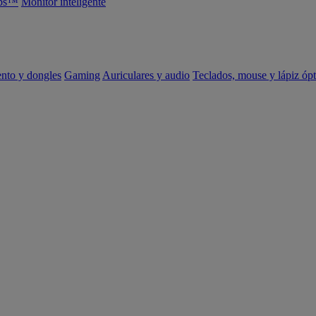
abs™
Monitor inteligente
ento y dongles
Gaming
Auriculares y audio
Teclados, mouse y lápiz ópt