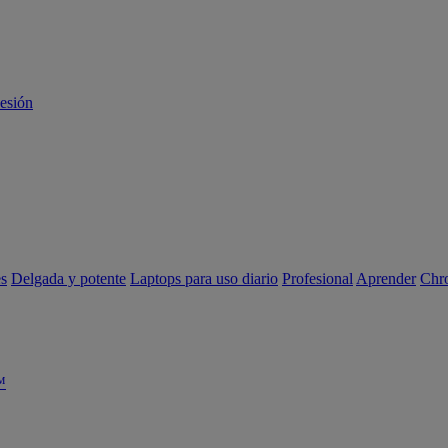
sesión
es
Delgada y potente
Laptops para uso diario
Profesional
Aprender
Chr
™