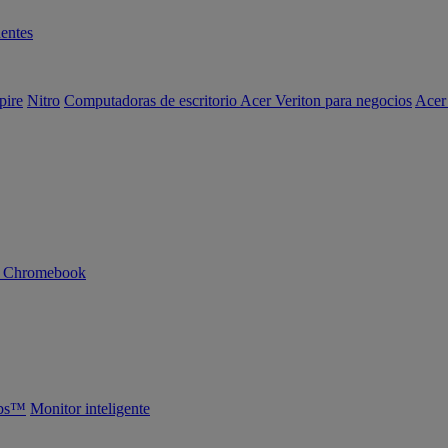
entes
pire
Nitro
Computadoras de escritorio Acer Veriton para negocios
Acer
n Chromebook
abs™
Monitor inteligente