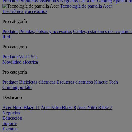
Predator
Productos sostenibles
Negocios
Día a día
Gaming
SpatialL
Tecnología de pantalla Acer
Electrónica y accesorios
Pro categoría
Predator
Prendas, bolsos y accesorios
Cables, estaciones de acoplami
Red
Pro categoría
Predator
Wi-Fi
5G
Movilidad eléctrica
Pro categoría
Predator
Bicicletas eléctricas
Escúteres eléctricos
Kinetic Tech
Gaming portátil
Destacado
Acer Nitro Blaze 11
Acer Nitro Blaze 8
Acer Nitro Blaze 7
Negocios
Educación
Soporte
Eventos