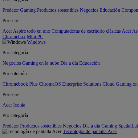
Predator
Gaming
Productos sostenibles
Negocios
Educación
Compon
Por serie
Acer Aspire todo en uno
Computadoras de escritorio clásicas Acer As
Chromebox
Mini PC
Windows
Pro categoría
Negocios
Gaming en la nube
Día a día
Educación
Por solución
Chromebook Plus
ChromeOS Enterprise Solutions
Cloud Gaming o
Por serie
Acer Iconia
Pro categoría
Predator
Productos sostenibles
Negocios
Día a día
Gaming
SpatialL
Tecnología de pantalla Acer