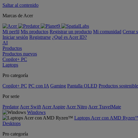
Saltar al contenido
Marcas de Acer
Mi perfil
Mis productos
Registrar un producto
Mi comunidad
Cerrar 
Iniciar sesión
Registrarse
¿Qué es Acer ID?
AI
Productos
Productos nuevos
Copilot+ PC
Laptops
Pro categoría
Copilot+ PC
PC con IA
Gaming
Pantalla OLED
Productos sostenibl
Por serie
Predator
Acer Swift
Acer Aspire
Acer Nitro
Acer TravelMate
Windows
Laptops Acer con AMD Ryzen
Desktops
Pro categoría