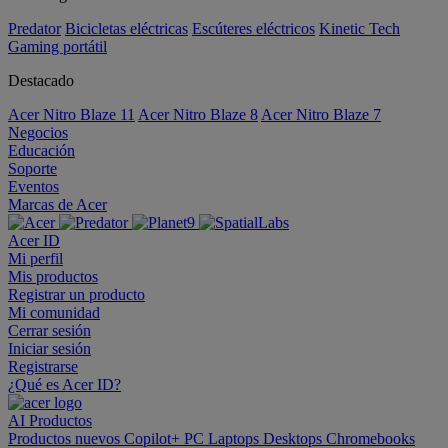
Predator
Bicicletas eléctricas
Escúteres eléctricos
Kinetic Tech
Gaming portátil
Destacado
Acer Nitro Blaze 11
Acer Nitro Blaze 8
Acer Nitro Blaze 7
Negocios
Educación
Soporte
Eventos
Marcas de Acer
Acer ID
Mi perfil
Mis productos
Registrar un producto
Mi comunidad
Cerrar sesión
Iniciar sesión
Registrarse
¿Qué es Acer ID?
AI
Productos
Productos nuevos
Copilot+ PC
Laptops
Desktops
Chromebooks