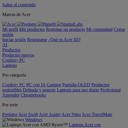
Saltar al contenido
Marcas de Acer
Mi perfil
Mis productos
Registrar un producto
Mi comunidad
Cerrar
sesión
Iniciar sesión
Registrarse
¿Qué es Acer ID?
AI
Productos
Productos nuevos
Copilot+ PC
Laptops
Pro categoría
Copilot+ PC
PC con IA
Gaming
Pantalla OLED
Productos
sostenibles
Delgada y potente
Laptops para uso diario
Profesional
Aprender
Chromebooks
Por serie
Predator
Acer Swift
Acer Aspire
Acer Nitro
Acer TravelMate
Windows
Laptops Acer con