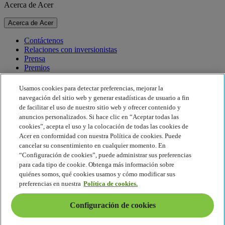
Acerca de Acer
Acerca de Acer
Contáctenos
Relaciones con inversionistas
Prensa
Premios
Eventos
Usamos cookies para detectar preferencias, mejorar la
Sostenibilidad
navegación del sitio web y generar estadísticas de usuario a fin
de facilitar el uso de nuestro sitio web y ofrecer contenido y
Sostenibilidad
anuncios personalizados. Si hace clic en “Aceptar todas las
cookies”, acepta el uso y la colocación de todas las cookies de
Responsabilidad social corporativa
Acer en conformidad con nuestra Política de cookies. Puede
Huella de carbono del producto
cancelar su consentimiento en cualquier momento. En
Proyecto Humanity
“Configuración de cookies”, puede administrar sus preferencias
Earthion
para cada tipo de cookie. Obtenga más información sobre
Política de privacidad
quiénes somos, qué cookies usamos y cómo modificar sus
Política de cookies
preferencias en nuestra
Política de cookies.
Aviso legal
Información legal adicional
Configuración de cookies
Política de accesibilidad
Configuración de cookies