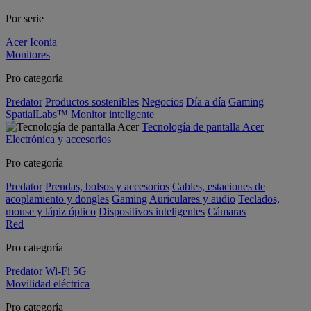
Por serie
Acer Iconia
Monitores
Pro categoría
Predator
Productos sostenibles
Negocios
Día a día
Gaming
SpatialLabs™
Monitor inteligente
Tecnología de pantalla Acer
Electrónica y accesorios
Pro categoría
Predator
Prendas, bolsos y accesorios
Cables, estaciones de
acoplamiento y dongles
Gaming
Auriculares y audio
Teclados,
mouse y lápiz óptico
Dispositivos inteligentes
Cámaras
Red
Pro categoría
Predator
Wi-Fi
5G
Movilidad eléctrica
Pro categoría