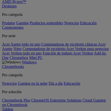
AMD Ryzen™
Desktops
Pro categoría
Predator
Gaming
Productos sostenibles
Negocios
Educación
Componentes
Por serie
Acer Aspire todo en uno
Computadoras de escritorio clásicas Acer
Aspire
Nitro
Computadoras de escritorio Acer Veriton para negocios
Acer Veriton todo en uno
Estación de trabajo Acer Veriton
Add-In-
One
Chromebox
Mini PC
Windows
Chromebooks
Pro categoría
Negocios
Gaming en la nube
Día a día
Educación
Por solución
Chromebook Plus
ChromeOS Enterprise Solutions
Cloud Gaming
on Chromebook
Tablets