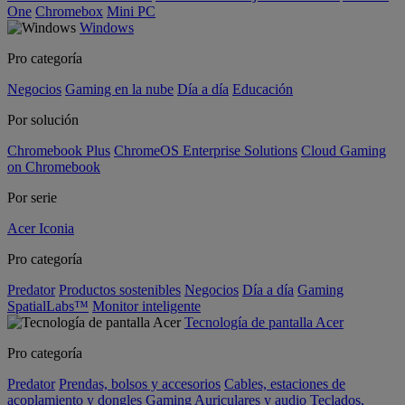
One
Chromebox
Mini PC
Windows
Pro categoría
Negocios
Gaming en la nube
Día a día
Educación
Por solución
Chromebook Plus
ChromeOS Enterprise Solutions
Cloud Gaming
on Chromebook
Por serie
Acer Iconia
Pro categoría
Predator
Productos sostenibles
Negocios
Día a día
Gaming
SpatialLabs™
Monitor inteligente
Tecnología de pantalla Acer
Pro categoría
Predator
Prendas, bolsos y accesorios
Cables, estaciones de
acoplamiento y dongles
Gaming
Auriculares y audio
Teclados,