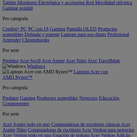
Tablets
Monitores
Electrónica y accesorios
Red
Movilidad eléctrica
Gaming portátil
Pro categoría
Copilot+ PC
PC con IA
Gaming
Pantalla OLED
Productos
sostenibles
Delgada y potente
Laptops para uso diario
Profesional
Aprender
Chromebooks
Por serie
Predator
Acer Swift
Acer Aspire
Acer Nitro
Acer TravelMate
Windows
Laptops Acer con
AMD Ryzen™
Pro categoría
Predator
Gaming
Productos sostenibles
Negocios
Educación
Componentes
Por serie
Acer Aspire todo en uno
Computadoras de escritorio clásicas Acer
Aspire
Nitro
Computadoras de escritorio Acer Veriton para negocios
Acer Veriton todo en uno
Estación de trabajo Acer Veriton
Add-In-