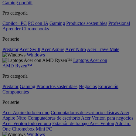
Gaming portátil
Pro categoría
Copilot+ PC
PC con IA
Gaming
Productos sostenibles
Profesional
Aprender
Chromebooks
Por serie
Predator
Acer Swift
Acer Aspire
Acer Nitro
Acer TravelMate
Windows
Laptops Acer con
AMD Ryzen™
Pro categoría
Predator
Gaming
Productos sostenibles
Negocios
Educación
Componentes
Por serie
Acer Aspire todo en uno
Computadoras de escritorio clásicas Acer
Aspire
Nitro
Computadoras de escritorio Acer Veriton para negocios
Acer Veriton todo en uno
Estación de trabajo Acer Veriton
Add-In-
One
Chromebox
Mini PC
Windows