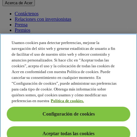
Acerca de Acer
Contáctenos
Relaciones con inversionistas
Prensa
Premios
Eventos
Usamos cookies para detectar preferencias, mejorar la
Sostenibilidad
navegación del sitio web y generar estadísticas de usuario a fin
de facilitar el uso de nuestro sitio web y ofrecer contenido y
Sostenibilidad
anuncios personalizados. Si hace clic en “Aceptar todas las
cookies”, acepta el uso y la colocación de todas las cookies de
Responsabilidad social corporativa
Acer en conformidad con nuestra Política de cookies. Puede
Huella de carbono del producto
cancelar su consentimiento en cualquier momento. En
Proyecto Humanity
“Configuración de cookies”, puede administrar sus preferencias
Earthion
para cada tipo de cookie. Obtenga más información sobre
Política de privacidad
quiénes somos, qué cookies usamos y cómo modificar sus
Política de cookies
preferencias en nuestra
Política de cookies.
Aviso legal
Información legal adicional
Configuración de cookies
Política de accesibilidad
Configuración de cookies
América Latina - Español
Aceptar todas las cookies