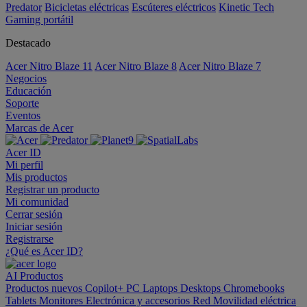
Predator
Bicicletas eléctricas
Escúteres eléctricos
Kinetic Tech
Gaming portátil
Destacado
Acer Nitro Blaze 11
Acer Nitro Blaze 8
Acer Nitro Blaze 7
Negocios
Educación
Soporte
Eventos
Marcas de Acer
Acer ID
Mi perfil
Mis productos
Registrar un producto
Mi comunidad
Cerrar sesión
Iniciar sesión
Registrarse
¿Qué es Acer ID?
AI
Productos
Productos nuevos
Copilot+ PC
Laptops
Desktops
Chromebooks
Tablets
Monitores
Electrónica y accesorios
Red
Movilidad eléctrica