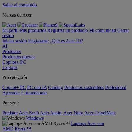
Saltar al contenido
Marcas de Acer
Mi perfil
Mis productos
Registrar un producto
Mi comunidad
Cerrar
sesión
Iniciar sesión
Registrarse
¿Qué es Acer ID?
AI
Productos
Productos nuevos
Copilot+ PC
Laptops
Pro categoría
Copilot+ PC
PC con IA
Gaming
Productos sostenibles
Profesional
Aprender
Chromebooks
Por serie
Predator
Acer Swift
Acer Aspire
Acer Nitro
Acer TravelMate
Windows
Laptops Acer con
AMD Ryzen™