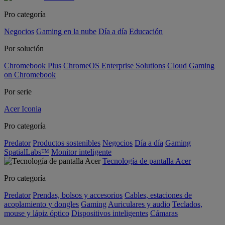
Pro categoría
Negocios
Gaming en la nube
Día a día
Educación
Por solución
Chromebook Plus
ChromeOS Enterprise Solutions
Cloud Gaming
on Chromebook
Por serie
Acer Iconia
Pro categoría
Predator
Productos sostenibles
Negocios
Día a día
Gaming
SpatialLabs™
Monitor inteligente
Tecnología de pantalla Acer
Pro categoría
Predator
Prendas, bolsos y accesorios
Cables, estaciones de
acoplamiento y dongles
Gaming
Auriculares y audio
Teclados,
mouse y lápiz óptico
Dispositivos inteligentes
Cámaras