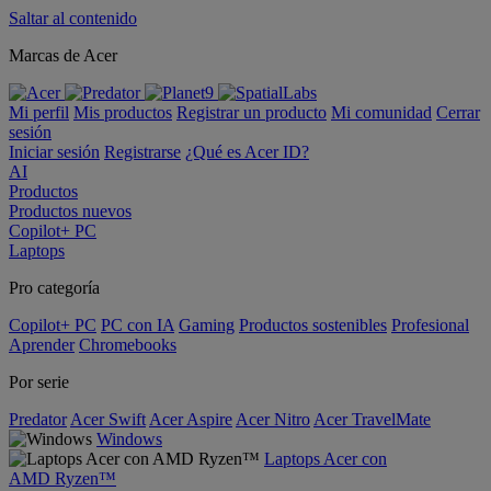
Saltar al contenido
Marcas de Acer
Mi perfil
Mis productos
Registrar un producto
Mi comunidad
Cerrar
sesión
Iniciar sesión
Registrarse
¿Qué es Acer ID?
AI
Productos
Productos nuevos
Copilot+ PC
Laptops
Pro categoría
Copilot+ PC
PC con IA
Gaming
Productos sostenibles
Profesional
Aprender
Chromebooks
Por serie
Predator
Acer Swift
Acer Aspire
Acer Nitro
Acer TravelMate
Windows
Laptops Acer con
AMD Ryzen™