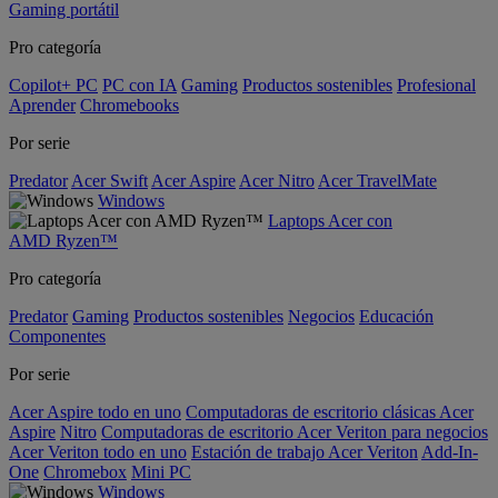
Gaming portátil
Pro categoría
Copilot+ PC
PC con IA
Gaming
Productos sostenibles
Profesional
Aprender
Chromebooks
Por serie
Predator
Acer Swift
Acer Aspire
Acer Nitro
Acer TravelMate
Windows
Laptops Acer con
AMD Ryzen™
Pro categoría
Predator
Gaming
Productos sostenibles
Negocios
Educación
Componentes
Por serie
Acer Aspire todo en uno
Computadoras de escritorio clásicas Acer
Aspire
Nitro
Computadoras de escritorio Acer Veriton para negocios
Acer Veriton todo en uno
Estación de trabajo Acer Veriton
Add-In-
One
Chromebox
Mini PC
Windows