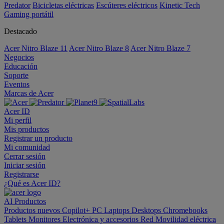
Predator
Bicicletas eléctricas
Escúteres eléctricos
Kinetic Tech
Gaming portátil
Destacado
Acer Nitro Blaze 11
Acer Nitro Blaze 8
Acer Nitro Blaze 7
Negocios
Educación
Soporte
Eventos
Marcas de Acer
Acer ID
Mi perfil
Mis productos
Registrar un producto
Mi comunidad
Cerrar sesión
Iniciar sesión
Registrarse
¿Qué es Acer ID?
AI
Productos
Productos nuevos
Copilot+ PC
Laptops
Desktops
Chromebooks
Tablets
Monitores
Electrónica y accesorios
Red
Movilidad eléctrica