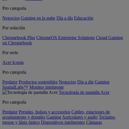
Pro categoría
Negocios
Gaming en la nube
Día a día
Educación
Por solución
Chromebook Plus
ChromeOS Enterprise Solutions
Cloud Gaming
on Chromebook
Por serie
Acer Iconia
Pro categoría
Predator
Productos sostenibles
Negocios
Día a día
Gaming
SpatialLabs™
Monitor inteligente
Tecnología de pantalla Acer
Pro categoría
Predator
Prendas, bolsos y accesorios
Cables, estaciones de
acoplamiento y dongles
Gaming
Auriculares y audio
Teclados,
mouse y lápiz óptico
Dispositivos inteligentes
Cámaras