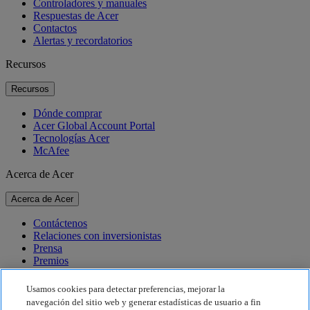
Controladores y manuales
Respuestas de Acer
Contactos
Alertas y recordatorios
Recursos
Recursos
Dónde comprar
Acer Global Account Portal
Tecnologías Acer
McAfee
Acerca de Acer
Acerca de Acer
Contáctenos
Relaciones con inversionistas
Prensa
Premios
Eventos
Usamos cookies para detectar preferencias, mejorar la
Sostenibilidad
navegación del sitio web y generar estadísticas de usuario a fin