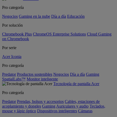
Pro categoría
Negocios
Gaming en la nube
Día a día
Educación
Por solución
Chromebook Plus
ChromeOS Enterprise Solutions
Cloud Gaming
on Chromebook
Por serie
Acer Iconia
Pro categoría
Predator
Productos sostenibles
Negocios
Día a día
Gaming
SpatialLabs™
Monitor inteligente
Tecnología de pantalla Acer
Pro categoría
Predator
Prendas, bolsos y accesorios
Cables, estaciones de
acoplamiento y dongles
Gaming
Auriculares y audio
Teclados,
mouse y lápiz óptico
Dispositivos inteligentes
Cámaras