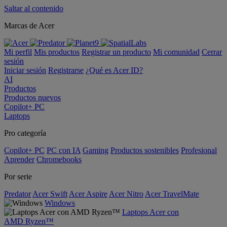
Saltar al contenido
Marcas de Acer
Mi perfil
Mis productos
Registrar un producto
Mi comunidad
Cerrar
sesión
Iniciar sesión
Registrarse
¿Qué es Acer ID?
AI
Productos
Productos nuevos
Copilot+ PC
Laptops
Pro categoría
Copilot+ PC
PC con IA
Gaming
Productos sostenibles
Profesional
Aprender
Chromebooks
Por serie
Predator
Acer Swift
Acer Aspire
Acer Nitro
Acer TravelMate
Windows
Laptops Acer con
AMD Ryzen™