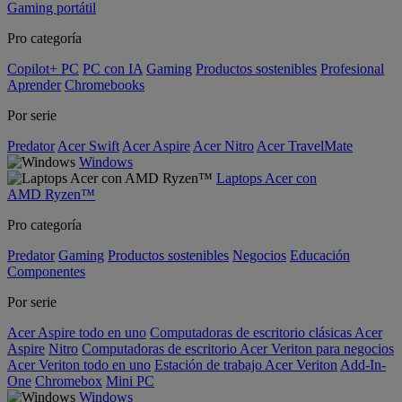
Gaming portátil
Pro categoría
Copilot+ PC
PC con IA
Gaming
Productos sostenibles
Profesional
Aprender
Chromebooks
Por serie
Predator
Acer Swift
Acer Aspire
Acer Nitro
Acer TravelMate
Windows
Laptops Acer con
AMD Ryzen™
Pro categoría
Predator
Gaming
Productos sostenibles
Negocios
Educación
Componentes
Por serie
Acer Aspire todo en uno
Computadoras de escritorio clásicas Acer
Aspire
Nitro
Computadoras de escritorio Acer Veriton para negocios
Acer Veriton todo en uno
Estación de trabajo Acer Veriton
Add-In-
One
Chromebox
Mini PC
Windows