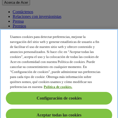
Acerca de Acer
Contáctenos
Relaciones con inversionistas
Prensa
Premios
Eventos
Usamos cookies para detectar preferencias, mejorar la
Sostenibilidad
navegación del sitio web y generar estadísticas de usuario a fin
de facilitar el uso de nuestro sitio web y ofrecer contenido y
Sostenibilidad
anuncios personalizados. Si hace clic en “Aceptar todas las
cookies”, acepta el uso y la colocación de todas las cookies de
Responsabilidad social corporativa
Acer en conformidad con nuestra Política de cookies. Puede
Huella de carbono del producto
cancelar su consentimiento en cualquier momento. En
Proyecto Humanity
“Configuración de cookies”, puede administrar sus preferencias
Earthion
para cada tipo de cookie. Obtenga más información sobre
Política de privacidad
quiénes somos, qué cookies usamos y cómo modificar sus
Política de cookies
preferencias en nuestra
Política de cookies.
Aviso legal
Información legal adicional
Configuración de cookies
Política de accesibilidad
Configuración de cookies
América Latina - Español
Aceptar todas las cookies