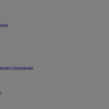
sesión
render
Chromebooks
™