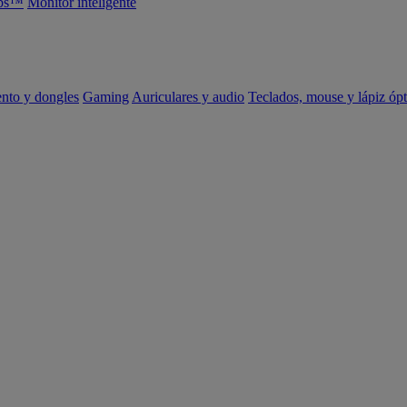
abs™
Monitor inteligente
ento y dongles
Gaming
Auriculares y audio
Teclados, mouse y lápiz ópt