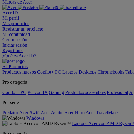
Marcas de Acer
Acer ID
Mi perfil
Mis productos
Registrar un producto
Mi comunidad
Cerrar sesión
Iniciar sesión
Registrarse
¿Qué es Acer ID?
AI
Productos
Productos nuevos
Copilot+ PC
Laptops
Desktops
Chromebooks
Tabl
Pro categoría
Copilot+ PC
PC con IA
Gaming
Productos sostenibles
Profesional
Ap
Por serie
Predator
Acer Swift
Acer Aspire
Acer Nitro
Acer TravelMate
Windows
Laptops Acer con AMD Ryzen
Pro categoría