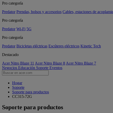
Pro categoría
Predator
Prendas, bolsos y accesorios
Cables, estaciones de acoplami
Pro categoría
Predator
Wi-Fi
5G
Pro categoría
Predator
Bicicletas eléctricas
Escúteres eléctricos
Kinetic Tech
Destacado
Acer Nitro Blaze 11
Acer Nitro Blaze 8
Acer Nitro Blaze 7
Negocios
Educación
Soporte
Eventos
Hogar
Soporte
Soporte para productos
CC315-72G
Soporte para productos