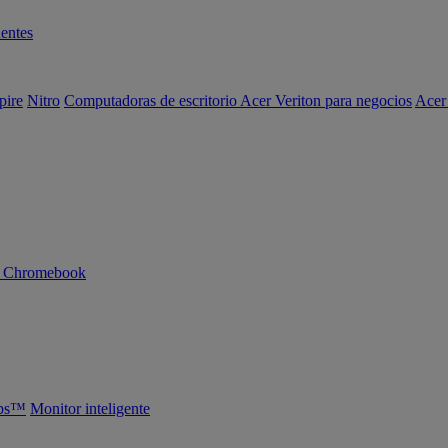
entes
pire
Nitro
Computadoras de escritorio Acer Veriton para negocios
Acer
n Chromebook
abs™
Monitor inteligente