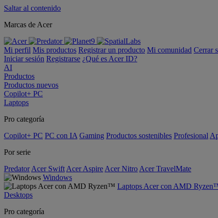
Saltar al contenido
Marcas de Acer
Mi perfil
Mis productos
Registrar un producto
Mi comunidad
Cerrar 
Iniciar sesión
Registrarse
¿Qué es Acer ID?
AI
Productos
Productos nuevos
Copilot+ PC
Laptops
Pro categoría
Copilot+ PC
PC con IA
Gaming
Productos sostenibles
Profesional
Ap
Por serie
Predator
Acer Swift
Acer Aspire
Acer Nitro
Acer TravelMate
Windows
Laptops Acer con AMD Ryzen
Desktops
Pro categoría