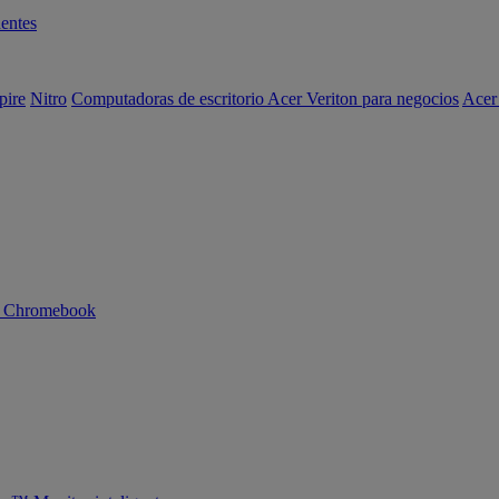
entes
pire
Nitro
Computadoras de escritorio Acer Veriton para negocios
Acer
n Chromebook