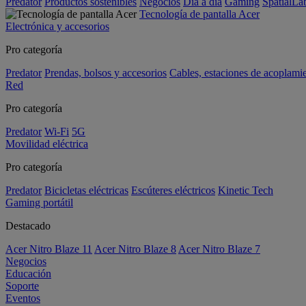
Predator
Productos sostenibles
Negocios
Día a día
Gaming
SpatialL
Tecnología de pantalla Acer
Electrónica y accesorios
Pro categoría
Predator
Prendas, bolsos y accesorios
Cables, estaciones de acoplami
Red
Pro categoría
Predator
Wi-Fi
5G
Movilidad eléctrica
Pro categoría
Predator
Bicicletas eléctricas
Escúteres eléctricos
Kinetic Tech
Gaming portátil
Destacado
Acer Nitro Blaze 11
Acer Nitro Blaze 8
Acer Nitro Blaze 7
Negocios
Educación
Soporte
Eventos