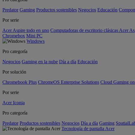
Predator
Gaming
Productos sostenibles
Negocios
Educación
Compon
Por serie
Acer Aspire todo en uno
Computadoras de escritorio clásicas Acer As
Chromebox
Mini PC
Windows
Pro categoría
Negocios
Gaming en la nube
Día a día
Educación
Por solución
Chromebook Plus
ChromeOS Enterprise Solutions
Cloud Gaming o
Por serie
Acer Iconia
Pro categoría
Predator
Productos sostenibles
Negocios
Día a día
Gaming
SpatialL
Tecnología de pantalla Acer