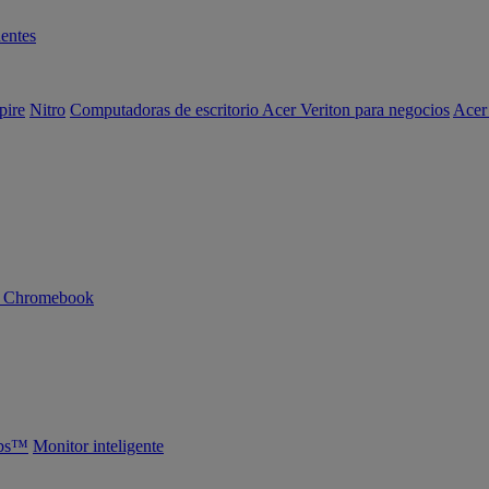
entes
pire
Nitro
Computadoras de escritorio Acer Veriton para negocios
Acer
n Chromebook
abs™
Monitor inteligente