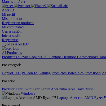
Marcas de Acer
Acer ID
Mi perfil
Mis productos
Registrar un producto
Mi comunidad
Cerrar sesión
Iniciar sesión
Registrarse
¿Qué es Acer ID?
AI
Productos
Productos nuevos
Copilot+ PC
Laptops
Desktops
Chromebooks
Tabl
Pro categoría
Copilot+ PC
PC con IA
Gaming
Productos sostenibles
Profesional
Ap
Por serie
Predator
Acer Swift
Acer Aspire
Acer Nitro
Acer TravelMate
Windows
Laptops Acer con AMD Ryzen
Pro categoría