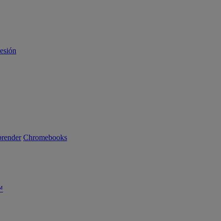
sesión
render
Chromebooks
™