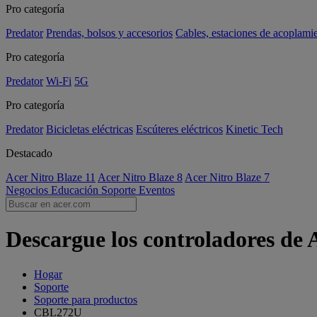
Pro categoría
Predator
Prendas, bolsos y accesorios
Cables, estaciones de acoplami
Pro categoría
Predator
Wi-Fi
5G
Pro categoría
Predator
Bicicletas eléctricas
Escúteres eléctricos
Kinetic Tech
Destacado
Acer Nitro Blaze 11
Acer Nitro Blaze 8
Acer Nitro Blaze 7
Negocios
Educación
Soporte
Eventos
Descargue los controladores de
Hogar
Soporte
Soporte para productos
CBL272U