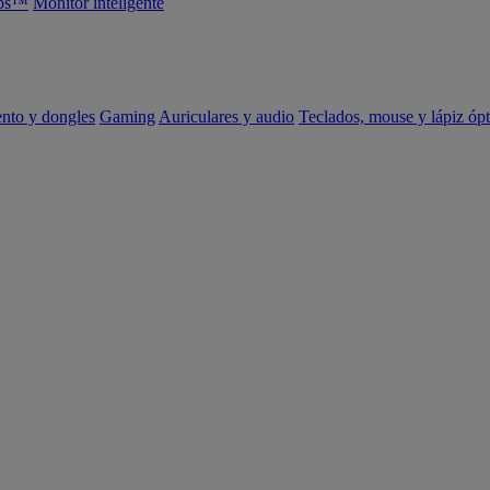
abs™
Monitor inteligente
ento y dongles
Gaming
Auriculares y audio
Teclados, mouse y lápiz ópt