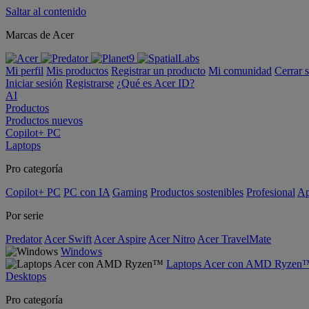
Saltar al contenido
Marcas de Acer
Mi perfil
Mis productos
Registrar un producto
Mi comunidad
Cerrar 
Iniciar sesión
Registrarse
¿Qué es Acer ID?
AI
Productos
Productos nuevos
Copilot+ PC
Laptops
Pro categoría
Copilot+ PC
PC con IA
Gaming
Productos sostenibles
Profesional
Ap
Por serie
Predator
Acer Swift
Acer Aspire
Acer Nitro
Acer TravelMate
Windows
Laptops Acer con AMD Ryzen
Desktops
Pro categoría