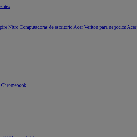
entes
pire
Nitro
Computadoras de escritorio Acer Veriton para negocios
Acer
n Chromebook