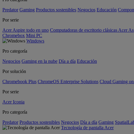
Predator
Gaming
Productos sostenibles
Negocios
Educación
Compon
Por serie
Acer Aspire todo en uno
Computadoras de escritorio clásicas Acer As
Chromebox
Mini PC
Windows
Pro categoría
Negocios
Gaming en la nube
Día a día
Educación
Por solución
Chromebook Plus
ChromeOS Enterprise Solutions
Cloud Gaming o
Por serie
Acer Iconia
Pro categoría
Predator
Productos sostenibles
Negocios
Día a día
Gaming
SpatialL
Tecnología de pantalla Acer