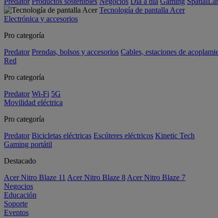
Predator
Productos sostenibles
Negocios
Día a día
Gaming
SpatialL
Tecnología de pantalla Acer
Electrónica y accesorios
Pro categoría
Predator
Prendas, bolsos y accesorios
Cables, estaciones de acoplami
Red
Pro categoría
Predator
Wi-Fi
5G
Movilidad eléctrica
Pro categoría
Predator
Bicicletas eléctricas
Escúteres eléctricos
Kinetic Tech
Gaming portátil
Destacado
Acer Nitro Blaze 11
Acer Nitro Blaze 8
Acer Nitro Blaze 7
Negocios
Educación
Soporte
Eventos