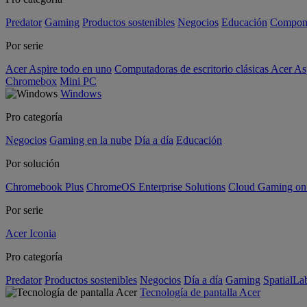
Predator
Gaming
Productos sostenibles
Negocios
Educación
Compon
Por serie
Acer Aspire todo en uno
Computadoras de escritorio clásicas Acer As
Chromebox
Mini PC
Windows
Pro categoría
Negocios
Gaming en la nube
Día a día
Educación
Por solución
Chromebook Plus
ChromeOS Enterprise Solutions
Cloud Gaming o
Por serie
Acer Iconia
Pro categoría
Predator
Productos sostenibles
Negocios
Día a día
Gaming
SpatialL
Tecnología de pantalla Acer