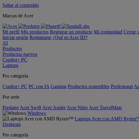
Saltar al contenido
Marcas de Acer
Mi perfil
Mis productos
Registrar un producto
Mi comunidad
Cerrar 
Iniciar sesión
Registrarse
¿Qué es Acer ID?
AI
Productos
Productos nuevos
Copilot+ PC
Laptops
Pro categoría
Copilot+ PC
PC con IA
Gaming
Productos sostenibles
Profesional
Ap
Por serie
Predator
Acer Swift
Acer Aspire
Acer Nitro
Acer TravelMate
Windows
Laptops Acer con AMD Ryzen
Desktops
Pro categoría