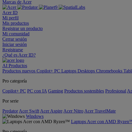
Marcas de Acer
Acer ID
Mi perfil
Mis productos
Registrar un producto
Mi comunidad
Cerrar sesión
Iniciar sesión
Registrarse
¿Qué es Acer ID?
AI
Productos
Productos nuevos
Copilot+ PC
Laptops
Desktops
Chromebooks
Tabl
Pro categoría
Copilot+ PC
PC con IA
Gaming
Productos sostenibles
Profesional
Ap
Por serie
Predator
Acer Swift
Acer Aspire
Acer Nitro
Acer TravelMate
Windows
Laptops Acer con AMD Ryzen
Pro categoría