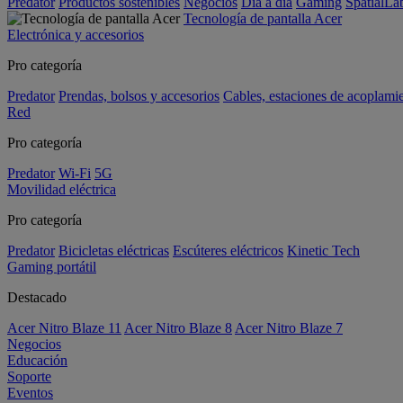
Predator
Productos sostenibles
Negocios
Día a día
Gaming
SpatialL
Tecnología de pantalla Acer
Electrónica y accesorios
Pro categoría
Predator
Prendas, bolsos y accesorios
Cables, estaciones de acoplami
Red
Pro categoría
Predator
Wi-Fi
5G
Movilidad eléctrica
Pro categoría
Predator
Bicicletas eléctricas
Escúteres eléctricos
Kinetic Tech
Gaming portátil
Destacado
Acer Nitro Blaze 11
Acer Nitro Blaze 8
Acer Nitro Blaze 7
Negocios
Educación
Soporte
Eventos