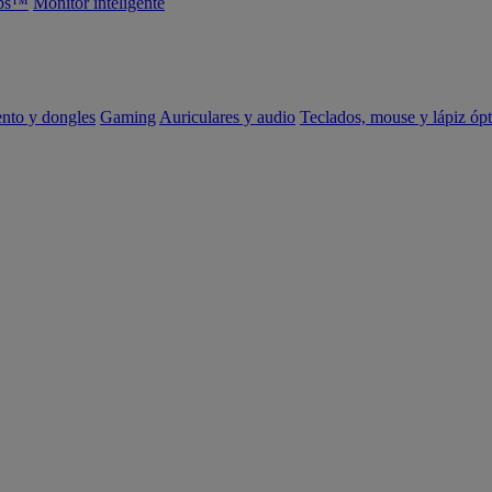
abs™
Monitor inteligente
ento y dongles
Gaming
Auriculares y audio
Teclados, mouse y lápiz ópt