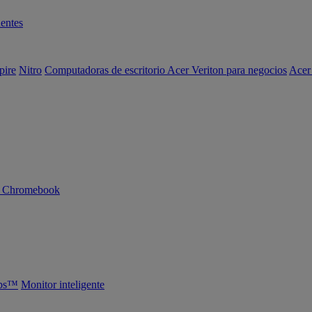
entes
pire
Nitro
Computadoras de escritorio Acer Veriton para negocios
Acer
n Chromebook
abs™
Monitor inteligente