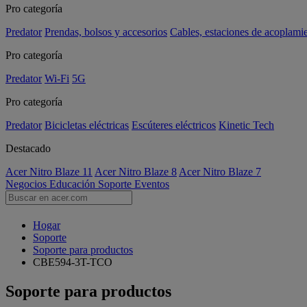
Pro categoría
Predator
Prendas, bolsos y accesorios
Cables, estaciones de acoplami
Pro categoría
Predator
Wi-Fi
5G
Pro categoría
Predator
Bicicletas eléctricas
Escúteres eléctricos
Kinetic Tech
Destacado
Acer Nitro Blaze 11
Acer Nitro Blaze 8
Acer Nitro Blaze 7
Negocios
Educación
Soporte
Eventos
Hogar
Soporte
Soporte para productos
CBE594-3T-TCO
Soporte para productos