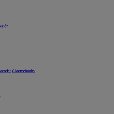
sesión
render
Chromebooks
™