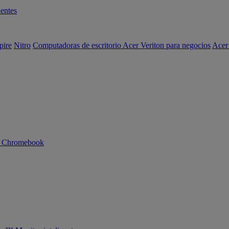
entes
pire
Nitro
Computadoras de escritorio Acer Veriton para negocios
Acer
n Chromebook