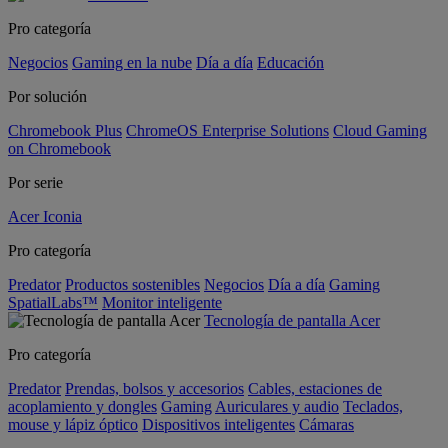
Pro categoría
Negocios
Gaming en la nube
Día a día
Educación
Por solución
Chromebook Plus
ChromeOS Enterprise Solutions
Cloud Gaming
on Chromebook
Por serie
Acer Iconia
Pro categoría
Predator
Productos sostenibles
Negocios
Día a día
Gaming
SpatialLabs™
Monitor inteligente
Tecnología de pantalla Acer
Pro categoría
Predator
Prendas, bolsos y accesorios
Cables, estaciones de
acoplamiento y dongles
Gaming
Auriculares y audio
Teclados,
mouse y lápiz óptico
Dispositivos inteligentes
Cámaras