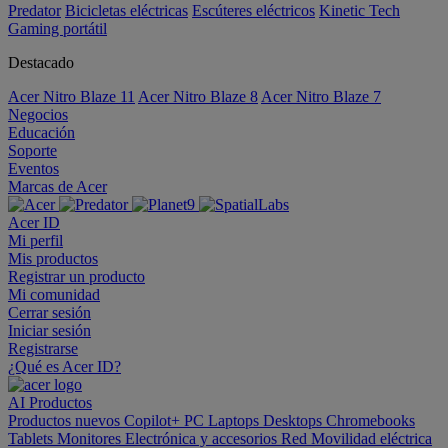
Predator
Bicicletas eléctricas
Escúteres eléctricos
Kinetic Tech
Gaming portátil
Destacado
Acer Nitro Blaze 11
Acer Nitro Blaze 8
Acer Nitro Blaze 7
Negocios
Educación
Soporte
Eventos
Marcas de Acer
Acer ID
Mi perfil
Mis productos
Registrar un producto
Mi comunidad
Cerrar sesión
Iniciar sesión
Registrarse
¿Qué es Acer ID?
AI
Productos
Productos nuevos
Copilot+ PC
Laptops
Desktops
Chromebooks
Tablets
Monitores
Electrónica y accesorios
Red
Movilidad eléctrica