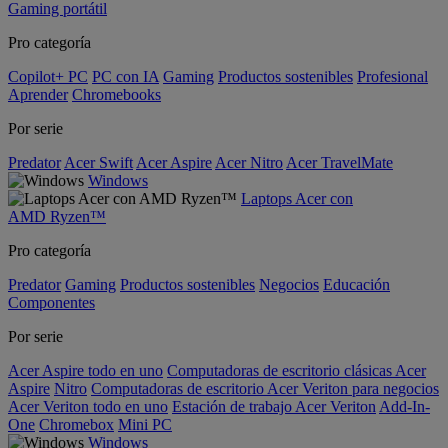
Gaming portátil
Pro categoría
Copilot+ PC
PC con IA
Gaming
Productos sostenibles
Profesional
Aprender
Chromebooks
Por serie
Predator
Acer Swift
Acer Aspire
Acer Nitro
Acer TravelMate
Windows
Laptops Acer con
AMD Ryzen™
Pro categoría
Predator
Gaming
Productos sostenibles
Negocios
Educación
Componentes
Por serie
Acer Aspire todo en uno
Computadoras de escritorio clásicas Acer
Aspire
Nitro
Computadoras de escritorio Acer Veriton para negocios
Acer Veriton todo en uno
Estación de trabajo Acer Veriton
Add-In-
One
Chromebox
Mini PC
Windows