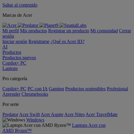
Saltar al contenido
Marcas de Acer
Mi perfil
Mis productos
Registrar un producto
Mi comunidad
Cerrar
sesión
Iniciar sesión
Registrarse
¿Qué es Acer ID?
AI
Productos
Productos nuevos
Copilot+ PC
Laptops
Pro categoría
Copilot+ PC
PC con IA
Gaming
Productos sostenibles
Profesional
Aprender
Chromebooks
Por serie
Predator
Acer Swift
Acer Aspire
Acer Nitro
Acer TravelMate
Windows
Laptops Acer con
AMD Ryzen™