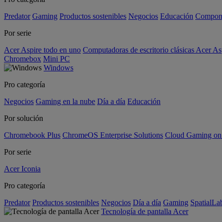
Predator
Gaming
Productos sostenibles
Negocios
Educación
Compon
Por serie
Acer Aspire todo en uno
Computadoras de escritorio clásicas Acer As
Chromebox
Mini PC
Windows
Pro categoría
Negocios
Gaming en la nube
Día a día
Educación
Por solución
Chromebook Plus
ChromeOS Enterprise Solutions
Cloud Gaming o
Por serie
Acer Iconia
Pro categoría
Predator
Productos sostenibles
Negocios
Día a día
Gaming
SpatialL
Tecnología de pantalla Acer