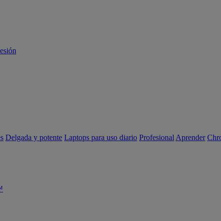
sesión
es
Delgada y potente
Laptops para uso diario
Profesional
Aprender
Chr
™