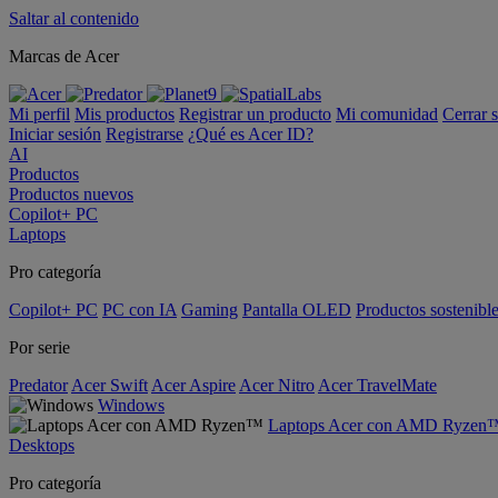
Saltar al contenido
Marcas de Acer
Mi perfil
Mis productos
Registrar un producto
Mi comunidad
Cerrar 
Iniciar sesión
Registrarse
¿Qué es Acer ID?
AI
Productos
Productos nuevos
Copilot+ PC
Laptops
Pro categoría
Copilot+ PC
PC con IA
Gaming
Pantalla OLED
Productos sostenibl
Por serie
Predator
Acer Swift
Acer Aspire
Acer Nitro
Acer TravelMate
Windows
Laptops Acer con AMD Ryzen
Desktops
Pro categoría