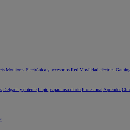
ets
Monitores
Electrónica y accesorios
Red
Movilidad eléctrica
Gaming 
es
Delgada y potente
Laptops para uso diario
Profesional
Aprender
Chr
™