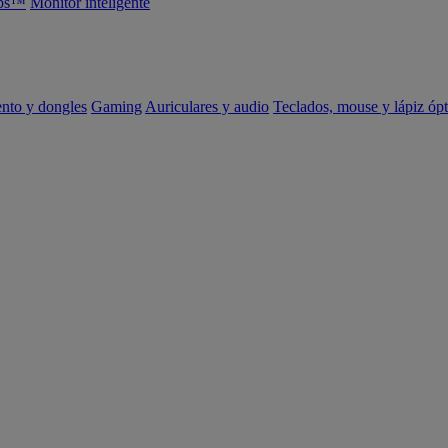
abs™
Monitor inteligente
ento y dongles
Gaming
Auriculares y audio
Teclados, mouse y lápiz ópt