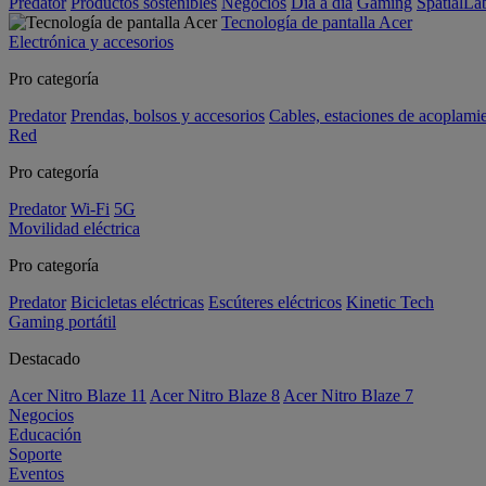
Predator
Productos sostenibles
Negocios
Día a día
Gaming
SpatialL
Tecnología de pantalla Acer
Electrónica y accesorios
Pro categoría
Predator
Prendas, bolsos y accesorios
Cables, estaciones de acoplami
Red
Pro categoría
Predator
Wi-Fi
5G
Movilidad eléctrica
Pro categoría
Predator
Bicicletas eléctricas
Escúteres eléctricos
Kinetic Tech
Gaming portátil
Destacado
Acer Nitro Blaze 11
Acer Nitro Blaze 8
Acer Nitro Blaze 7
Negocios
Educación
Soporte
Eventos