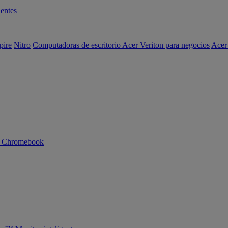
entes
pire
Nitro
Computadoras de escritorio Acer Veriton para negocios
Acer
n Chromebook