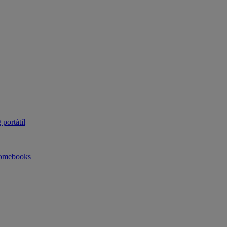
portátil
omebooks