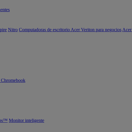
entes
pire
Nitro
Computadoras de escritorio Acer Veriton para negocios
Acer
n Chromebook
abs™
Monitor inteligente