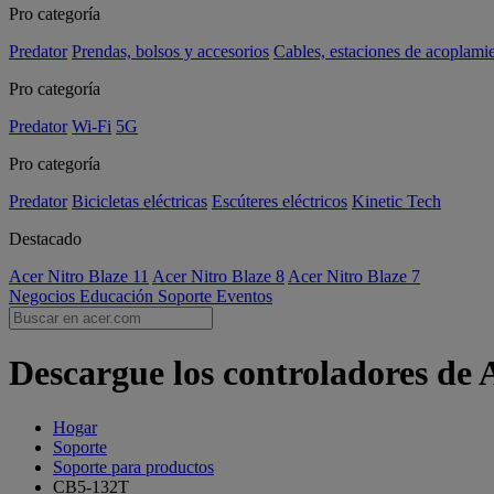
Pro categoría
Predator
Prendas, bolsos y accesorios
Cables, estaciones de acoplami
Pro categoría
Predator
Wi-Fi
5G
Pro categoría
Predator
Bicicletas eléctricas
Escúteres eléctricos
Kinetic Tech
Destacado
Acer Nitro Blaze 11
Acer Nitro Blaze 8
Acer Nitro Blaze 7
Negocios
Educación
Soporte
Eventos
Descargue los controladores de
Hogar
Soporte
Soporte para productos
CB5-132T