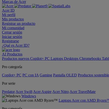
Marcas de Acer
Acer ID
Mi perfil
Mis productos
Registrar un producto
Mi comunidad
Cerrar sesión
Iniciar sesión
Registrarse
¿Qué es Acer ID?
AI
Productos
Productos nuevos
Copilot+ PC
Laptops
Desktops
Chromebooks
Tabl
Pro categoría
Copilot+ PC
PC con IA
Gaming
Pantalla OLED
Productos sostenibl
Por serie
Predator
Acer Swift
Acer Aspire
Acer Nitro
Acer TravelMate
Windows
Laptops Acer con AMD Ryzen
Pro categoría