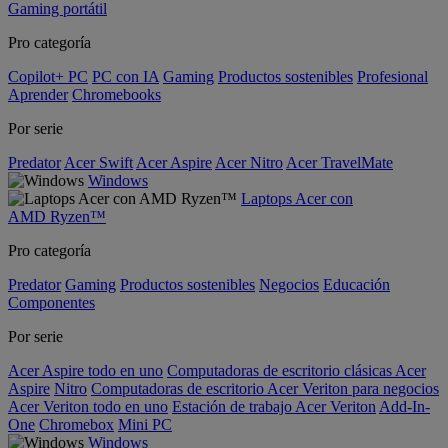
Gaming portátil
Pro categoría
Copilot+ PC
PC con IA
Gaming
Productos sostenibles
Profesional
Aprender
Chromebooks
Por serie
Predator
Acer Swift
Acer Aspire
Acer Nitro
Acer TravelMate
Windows
Laptops Acer con
AMD Ryzen™
Pro categoría
Predator
Gaming
Productos sostenibles
Negocios
Educación
Componentes
Por serie
Acer Aspire todo en uno
Computadoras de escritorio clásicas Acer
Aspire
Nitro
Computadoras de escritorio Acer Veriton para negocios
Acer Veriton todo en uno
Estación de trabajo Acer Veriton
Add-In-
One
Chromebox
Mini PC
Windows