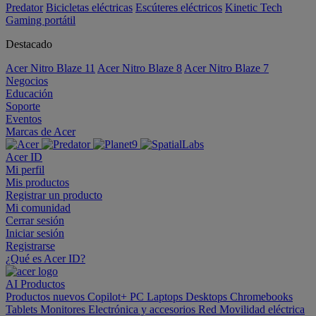
Predator
Bicicletas eléctricas
Escúteres eléctricos
Kinetic Tech
Gaming portátil
Destacado
Acer Nitro Blaze 11
Acer Nitro Blaze 8
Acer Nitro Blaze 7
Negocios
Educación
Soporte
Eventos
Marcas de Acer
Acer ID
Mi perfil
Mis productos
Registrar un producto
Mi comunidad
Cerrar sesión
Iniciar sesión
Registrarse
¿Qué es Acer ID?
AI
Productos
Productos nuevos
Copilot+ PC
Laptops
Desktops
Chromebooks
Tablets
Monitores
Electrónica y accesorios
Red
Movilidad eléctrica