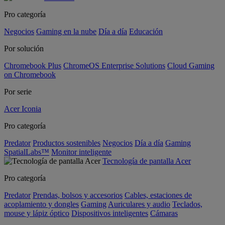
Pro categoría
Negocios
Gaming en la nube
Día a día
Educación
Por solución
Chromebook Plus
ChromeOS Enterprise Solutions
Cloud Gaming
on Chromebook
Por serie
Acer Iconia
Pro categoría
Predator
Productos sostenibles
Negocios
Día a día
Gaming
SpatialLabs™
Monitor inteligente
Tecnología de pantalla Acer
Pro categoría
Predator
Prendas, bolsos y accesorios
Cables, estaciones de
acoplamiento y dongles
Gaming
Auriculares y audio
Teclados,
mouse y lápiz óptico
Dispositivos inteligentes
Cámaras