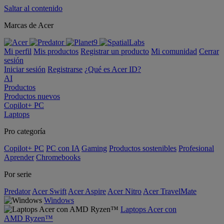
Saltar al contenido
Marcas de Acer
Mi perfil
Mis productos
Registrar un producto
Mi comunidad
Cerrar
sesión
Iniciar sesión
Registrarse
¿Qué es Acer ID?
AI
Productos
Productos nuevos
Copilot+ PC
Laptops
Pro categoría
Copilot+ PC
PC con IA
Gaming
Productos sostenibles
Profesional
Aprender
Chromebooks
Por serie
Predator
Acer Swift
Acer Aspire
Acer Nitro
Acer TravelMate
Windows
Laptops Acer con
AMD Ryzen™