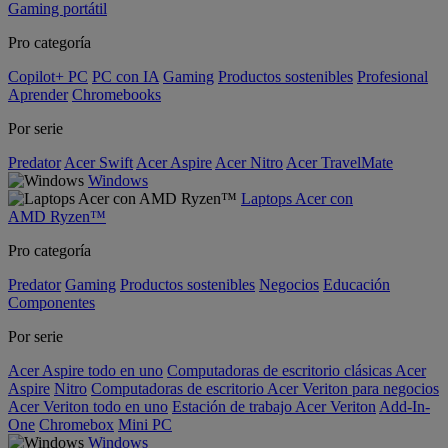
Gaming portátil
Pro categoría
Copilot+ PC
PC con IA
Gaming
Productos sostenibles
Profesional
Aprender
Chromebooks
Por serie
Predator
Acer Swift
Acer Aspire
Acer Nitro
Acer TravelMate
Windows
Laptops Acer con
AMD Ryzen™
Pro categoría
Predator
Gaming
Productos sostenibles
Negocios
Educación
Componentes
Por serie
Acer Aspire todo en uno
Computadoras de escritorio clásicas Acer
Aspire
Nitro
Computadoras de escritorio Acer Veriton para negocios
Acer Veriton todo en uno
Estación de trabajo Acer Veriton
Add-In-
One
Chromebox
Mini PC
Windows