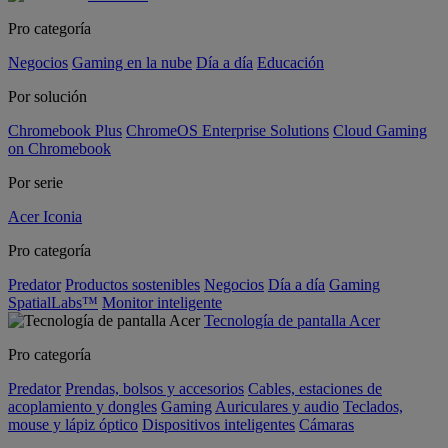
Pro categoría
Negocios
Gaming en la nube
Día a día
Educación
Por solución
Chromebook Plus
ChromeOS Enterprise Solutions
Cloud Gaming
on Chromebook
Por serie
Acer Iconia
Pro categoría
Predator
Productos sostenibles
Negocios
Día a día
Gaming
SpatialLabs™
Monitor inteligente
Tecnología de pantalla Acer
Pro categoría
Predator
Prendas, bolsos y accesorios
Cables, estaciones de
acoplamiento y dongles
Gaming
Auriculares y audio
Teclados,
mouse y lápiz óptico
Dispositivos inteligentes
Cámaras