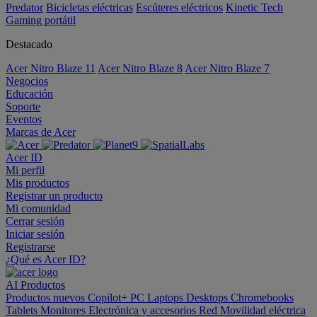
Predator
Bicicletas eléctricas
Escúteres eléctricos
Kinetic Tech
Gaming portátil
Destacado
Acer Nitro Blaze 11
Acer Nitro Blaze 8
Acer Nitro Blaze 7
Negocios
Educación
Soporte
Eventos
Marcas de Acer
Acer ID
Mi perfil
Mis productos
Registrar un producto
Mi comunidad
Cerrar sesión
Iniciar sesión
Registrarse
¿Qué es Acer ID?
AI
Productos
Productos nuevos
Copilot+ PC
Laptops
Desktops
Chromebooks
Tablets
Monitores
Electrónica y accesorios
Red
Movilidad eléctrica