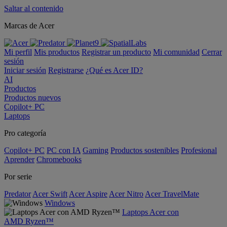
Saltar al contenido
Marcas de Acer
Mi perfil
Mis productos
Registrar un producto
Mi comunidad
Cerrar
sesión
Iniciar sesión
Registrarse
¿Qué es Acer ID?
AI
Productos
Productos nuevos
Copilot+ PC
Laptops
Pro categoría
Copilot+ PC
PC con IA
Gaming
Productos sostenibles
Profesional
Aprender
Chromebooks
Por serie
Predator
Acer Swift
Acer Aspire
Acer Nitro
Acer TravelMate
Windows
Laptops Acer con
AMD Ryzen™