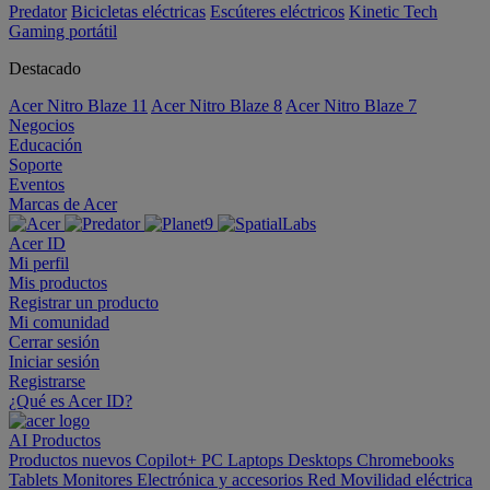
Predator
Bicicletas eléctricas
Escúteres eléctricos
Kinetic Tech
Gaming portátil
Destacado
Acer Nitro Blaze 11
Acer Nitro Blaze 8
Acer Nitro Blaze 7
Negocios
Educación
Soporte
Eventos
Marcas de Acer
Acer ID
Mi perfil
Mis productos
Registrar un producto
Mi comunidad
Cerrar sesión
Iniciar sesión
Registrarse
¿Qué es Acer ID?
AI
Productos
Productos nuevos
Copilot+ PC
Laptops
Desktops
Chromebooks
Tablets
Monitores
Electrónica y accesorios
Red
Movilidad eléctrica