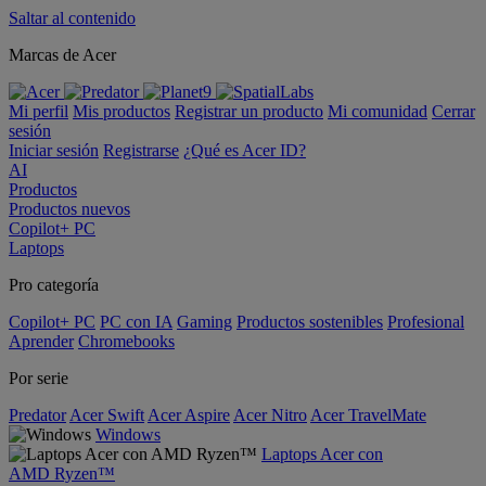
Saltar al contenido
Marcas de Acer
Mi perfil
Mis productos
Registrar un producto
Mi comunidad
Cerrar
sesión
Iniciar sesión
Registrarse
¿Qué es Acer ID?
AI
Productos
Productos nuevos
Copilot+ PC
Laptops
Pro categoría
Copilot+ PC
PC con IA
Gaming
Productos sostenibles
Profesional
Aprender
Chromebooks
Por serie
Predator
Acer Swift
Acer Aspire
Acer Nitro
Acer TravelMate
Windows
Laptops Acer con
AMD Ryzen™