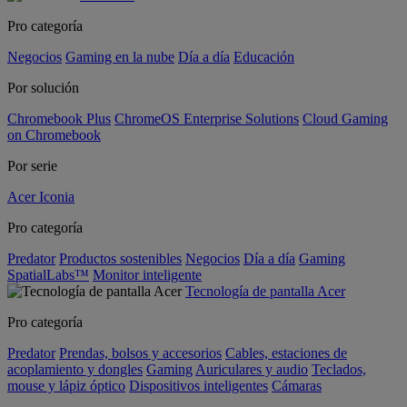
Pro categoría
Negocios
Gaming en la nube
Día a día
Educación
Por solución
Chromebook Plus
ChromeOS Enterprise Solutions
Cloud Gaming
on Chromebook
Por serie
Acer Iconia
Pro categoría
Predator
Productos sostenibles
Negocios
Día a día
Gaming
SpatialLabs™
Monitor inteligente
Tecnología de pantalla Acer
Pro categoría
Predator
Prendas, bolsos y accesorios
Cables, estaciones de
acoplamiento y dongles
Gaming
Auriculares y audio
Teclados,
mouse y lápiz óptico
Dispositivos inteligentes
Cámaras