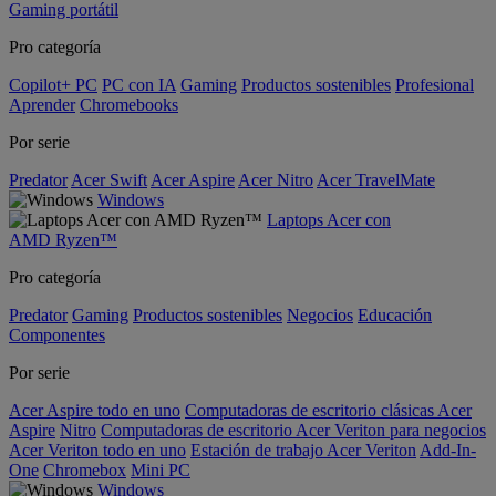
Gaming portátil
Pro categoría
Copilot+ PC
PC con IA
Gaming
Productos sostenibles
Profesional
Aprender
Chromebooks
Por serie
Predator
Acer Swift
Acer Aspire
Acer Nitro
Acer TravelMate
Windows
Laptops Acer con
AMD Ryzen™
Pro categoría
Predator
Gaming
Productos sostenibles
Negocios
Educación
Componentes
Por serie
Acer Aspire todo en uno
Computadoras de escritorio clásicas Acer
Aspire
Nitro
Computadoras de escritorio Acer Veriton para negocios
Acer Veriton todo en uno
Estación de trabajo Acer Veriton
Add-In-
One
Chromebox
Mini PC
Windows