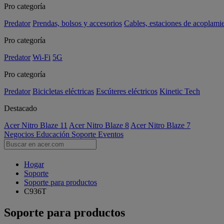
Pro categoría
Predator
Prendas, bolsos y accesorios
Cables, estaciones de acoplami
Pro categoría
Predator
Wi-Fi
5G
Pro categoría
Predator
Bicicletas eléctricas
Escúteres eléctricos
Kinetic Tech
Destacado
Acer Nitro Blaze 11
Acer Nitro Blaze 8
Acer Nitro Blaze 7
Negocios
Educación
Soporte
Eventos
Hogar
Soporte
Soporte para productos
C936T
Soporte para productos