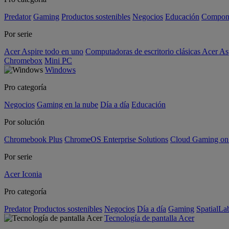
Predator
Gaming
Productos sostenibles
Negocios
Educación
Compon
Por serie
Acer Aspire todo en uno
Computadoras de escritorio clásicas Acer As
Chromebox
Mini PC
Windows
Pro categoría
Negocios
Gaming en la nube
Día a día
Educación
Por solución
Chromebook Plus
ChromeOS Enterprise Solutions
Cloud Gaming o
Por serie
Acer Iconia
Pro categoría
Predator
Productos sostenibles
Negocios
Día a día
Gaming
SpatialL
Tecnología de pantalla Acer