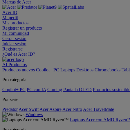
Marcas de Acer
Acer ID
Mi perfil
Mis productos
Registrar un producto
Mi comunidad
Cerrar sesión
Iniciar sesión
Registrarse
¿Qué es Acer ID?
AI
Productos
Productos nuevos
Copilot+ PC
Laptops
Desktops
Chromebooks
Tabl
Pro categoría
Copilot+ PC
PC con IA
Gaming
Pantalla OLED
Productos sostenibl
Por serie
Predator
Acer Swift
Acer Aspire
Acer Nitro
Acer TravelMate
Windows
Laptops Acer con AMD Ryzen
Pro categoría