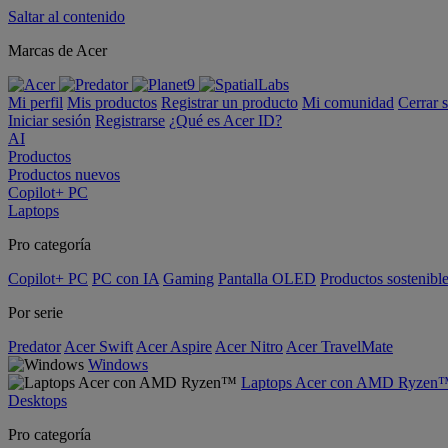
Saltar al contenido
Marcas de Acer
Mi perfil
Mis productos
Registrar un producto
Mi comunidad
Cerrar 
Iniciar sesión
Registrarse
¿Qué es Acer ID?
AI
Productos
Productos nuevos
Copilot+ PC
Laptops
Pro categoría
Copilot+ PC
PC con IA
Gaming
Pantalla OLED
Productos sostenibl
Por serie
Predator
Acer Swift
Acer Aspire
Acer Nitro
Acer TravelMate
Windows
Laptops Acer con AMD Ryzen
Desktops
Pro categoría