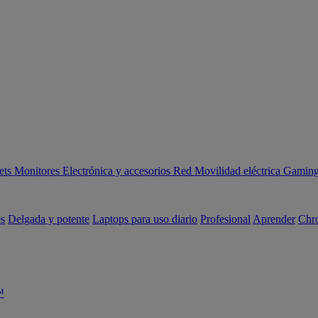
ets
Monitores
Electrónica y accesorios
Red
Movilidad eléctrica
Gaming 
es
Delgada y potente
Laptops para uso diario
Profesional
Aprender
Chr
™