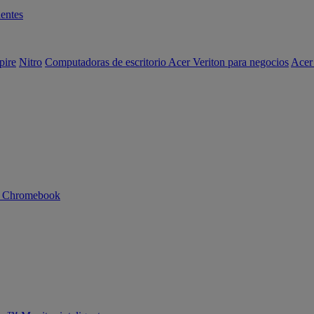
entes
pire
Nitro
Computadoras de escritorio Acer Veriton para negocios
Acer
n Chromebook