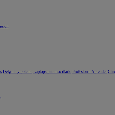
sesión
es
Delgada y potente
Laptops para uso diario
Profesional
Aprender
Chr
™