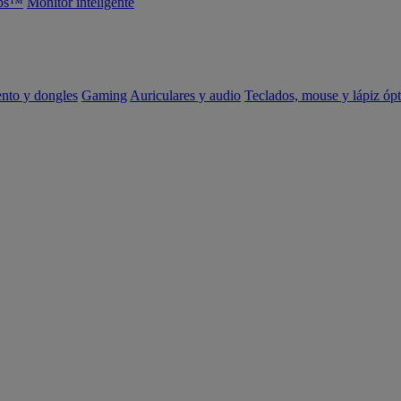
abs™
Monitor inteligente
ento y dongles
Gaming
Auriculares y audio
Teclados, mouse y lápiz ópt