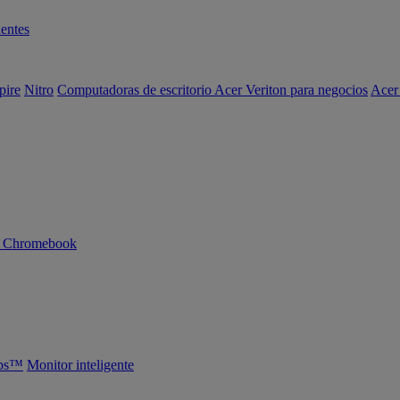
entes
pire
Nitro
Computadoras de escritorio Acer Veriton para negocios
Acer
n Chromebook
abs™
Monitor inteligente