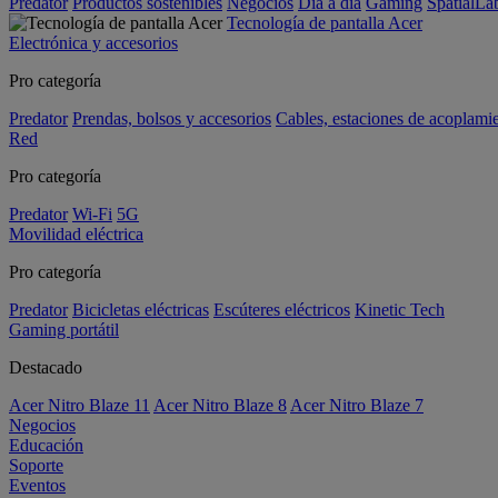
Predator
Productos sostenibles
Negocios
Día a día
Gaming
SpatialL
Tecnología de pantalla Acer
Electrónica y accesorios
Pro categoría
Predator
Prendas, bolsos y accesorios
Cables, estaciones de acoplami
Red
Pro categoría
Predator
Wi-Fi
5G
Movilidad eléctrica
Pro categoría
Predator
Bicicletas eléctricas
Escúteres eléctricos
Kinetic Tech
Gaming portátil
Destacado
Acer Nitro Blaze 11
Acer Nitro Blaze 8
Acer Nitro Blaze 7
Negocios
Educación
Soporte
Eventos