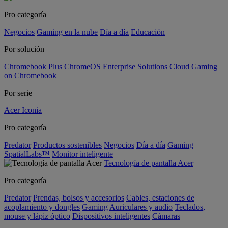
Pro categoría
Negocios
Gaming en la nube
Día a día
Educación
Por solución
Chromebook Plus
ChromeOS Enterprise Solutions
Cloud Gaming
on Chromebook
Por serie
Acer Iconia
Pro categoría
Predator
Productos sostenibles
Negocios
Día a día
Gaming
SpatialLabs™
Monitor inteligente
Tecnología de pantalla Acer
Pro categoría
Predator
Prendas, bolsos y accesorios
Cables, estaciones de
acoplamiento y dongles
Gaming
Auriculares y audio
Teclados,
mouse y lápiz óptico
Dispositivos inteligentes
Cámaras