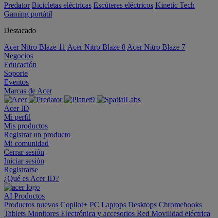
Predator
Bicicletas eléctricas
Escúteres eléctricos
Kinetic Tech
Gaming portátil
Destacado
Acer Nitro Blaze 11
Acer Nitro Blaze 8
Acer Nitro Blaze 7
Negocios
Educación
Soporte
Eventos
Marcas de Acer
Acer ID
Mi perfil
Mis productos
Registrar un producto
Mi comunidad
Cerrar sesión
Iniciar sesión
Registrarse
¿Qué es Acer ID?
AI
Productos
Productos nuevos
Copilot+ PC
Laptops
Desktops
Chromebooks
Tablets
Monitores
Electrónica y accesorios
Red
Movilidad eléctrica