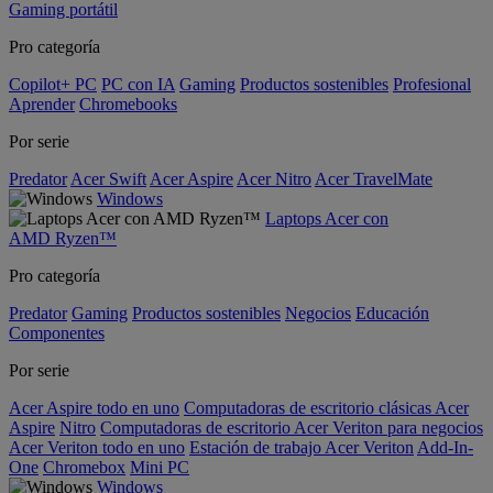
Gaming portátil
Pro categoría
Copilot+ PC
PC con IA
Gaming
Productos sostenibles
Profesional
Aprender
Chromebooks
Por serie
Predator
Acer Swift
Acer Aspire
Acer Nitro
Acer TravelMate
Windows
Laptops Acer con
AMD Ryzen™
Pro categoría
Predator
Gaming
Productos sostenibles
Negocios
Educación
Componentes
Por serie
Acer Aspire todo en uno
Computadoras de escritorio clásicas Acer
Aspire
Nitro
Computadoras de escritorio Acer Veriton para negocios
Acer Veriton todo en uno
Estación de trabajo Acer Veriton
Add-In-
One
Chromebox
Mini PC
Windows