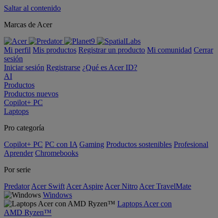
Saltar al contenido
Marcas de Acer
Mi perfil
Mis productos
Registrar un producto
Mi comunidad
Cerrar
sesión
Iniciar sesión
Registrarse
¿Qué es Acer ID?
AI
Productos
Productos nuevos
Copilot+ PC
Laptops
Pro categoría
Copilot+ PC
PC con IA
Gaming
Productos sostenibles
Profesional
Aprender
Chromebooks
Por serie
Predator
Acer Swift
Acer Aspire
Acer Nitro
Acer TravelMate
Windows
Laptops Acer con
AMD Ryzen™