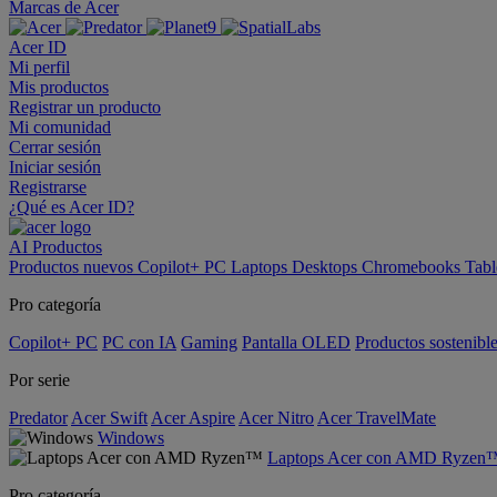
Marcas de Acer
Acer ID
Mi perfil
Mis productos
Registrar un producto
Mi comunidad
Cerrar sesión
Iniciar sesión
Registrarse
¿Qué es Acer ID?
AI
Productos
Productos nuevos
Copilot+ PC
Laptops
Desktops
Chromebooks
Tabl
Pro categoría
Copilot+ PC
PC con IA
Gaming
Pantalla OLED
Productos sostenibl
Por serie
Predator
Acer Swift
Acer Aspire
Acer Nitro
Acer TravelMate
Windows
Laptops Acer con AMD Ryzen
Pro categoría