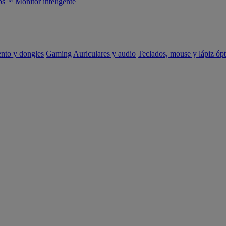
abs™
Monitor inteligente
ento y dongles
Gaming
Auriculares y audio
Teclados, mouse y lápiz ópt