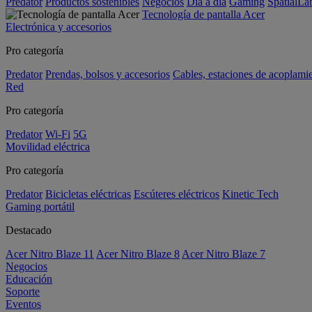
Predator
Productos sostenibles
Negocios
Día a día
Gaming
SpatialL
Tecnología de pantalla Acer
Electrónica y accesorios
Pro categoría
Predator
Prendas, bolsos y accesorios
Cables, estaciones de acoplami
Red
Pro categoría
Predator
Wi-Fi
5G
Movilidad eléctrica
Pro categoría
Predator
Bicicletas eléctricas
Escúteres eléctricos
Kinetic Tech
Gaming portátil
Destacado
Acer Nitro Blaze 11
Acer Nitro Blaze 8
Acer Nitro Blaze 7
Negocios
Educación
Soporte
Eventos