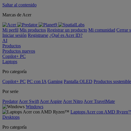
Saltar al contenido
Marcas de Acer
Mi perfil
Mis productos
Registrar un producto
Mi comunidad
Cerrar 
Iniciar sesión
Registrarse
¿Qué es Acer ID?
AI
Productos
Productos nuevos
Copilot+ PC
Laptops
Pro categoría
Copilot+ PC
PC con IA
Gaming
Pantalla OLED
Productos sostenibl
Por serie
Predator
Acer Swift
Acer Aspire
Acer Nitro
Acer TravelMate
Windows
Laptops Acer con AMD Ryzen
Desktops
Pro categoría