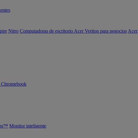
entes
pire
Nitro
Computadoras de escritorio Acer Veriton para negocios
Acer
n Chromebook
abs™
Monitor inteligente