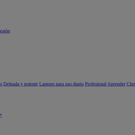
sesión
es
Delgada y potente
Laptops para uso diario
Profesional
Aprender
Chr
™