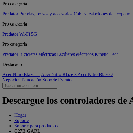
Pro categoría
Predator
Prendas, bolsos y accesorios
Cables, estaciones de acoplami
Pro categoría
Predator
Wi-Fi
5G
Pro categoría
Predator
Bicicletas eléctricas
Escúteres eléctricos
Kinetic Tech
Destacado
Acer Nitro Blaze 11
Acer Nitro Blaze 8
Acer Nitro Blaze 7
Negocios
Educación
Soporte
Eventos
Descargue los controladores de
Hogar
Soporte
Soporte para productos
C27B-GARL