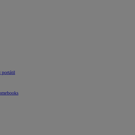
portátil
omebooks