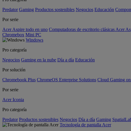
Predator
Gaming
Productos sostenibles
Negocios
Educación
Compon
Por serie
Acer Aspire todo en uno
Computadoras de escritorio clásicas Acer As
Chromebox
Mini PC
Windows
Pro categoría
Negocios
Gaming en la nube
Día a día
Educación
Por solución
Chromebook Plus
ChromeOS Enterprise Solutions
Cloud Gaming o
Por serie
Acer Iconia
Pro categoría
Predator
Productos sostenibles
Negocios
Día a día
Gaming
SpatialL
Tecnología de pantalla Acer