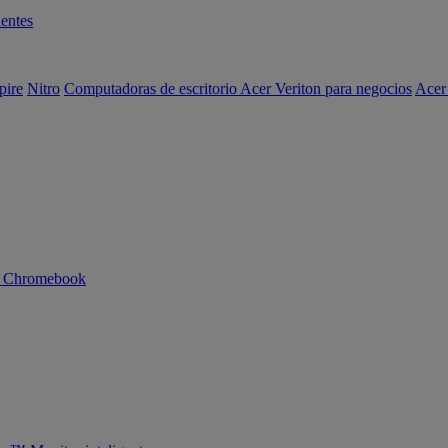
entes
pire
Nitro
Computadoras de escritorio Acer Veriton para negocios
Acer
n Chromebook