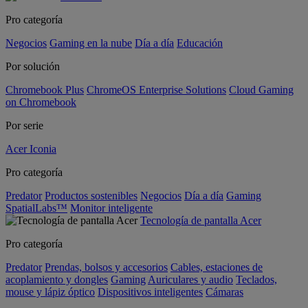
Pro categoría
Negocios
Gaming en la nube
Día a día
Educación
Por solución
Chromebook Plus
ChromeOS Enterprise Solutions
Cloud Gaming
on Chromebook
Por serie
Acer Iconia
Pro categoría
Predator
Productos sostenibles
Negocios
Día a día
Gaming
SpatialLabs™
Monitor inteligente
Tecnología de pantalla Acer
Pro categoría
Predator
Prendas, bolsos y accesorios
Cables, estaciones de
acoplamiento y dongles
Gaming
Auriculares y audio
Teclados,
mouse y lápiz óptico
Dispositivos inteligentes
Cámaras