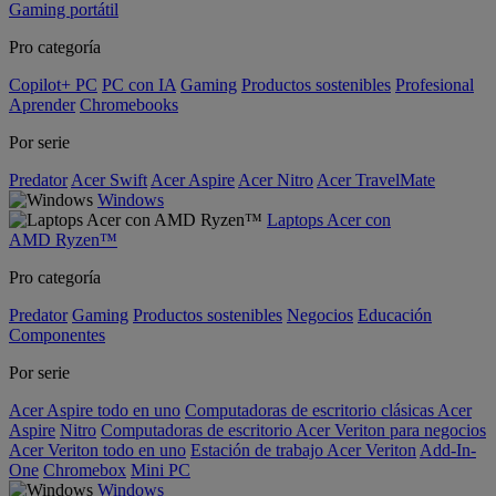
Gaming portátil
Pro categoría
Copilot+ PC
PC con IA
Gaming
Productos sostenibles
Profesional
Aprender
Chromebooks
Por serie
Predator
Acer Swift
Acer Aspire
Acer Nitro
Acer TravelMate
Windows
Laptops Acer con
AMD Ryzen™
Pro categoría
Predator
Gaming
Productos sostenibles
Negocios
Educación
Componentes
Por serie
Acer Aspire todo en uno
Computadoras de escritorio clásicas Acer
Aspire
Nitro
Computadoras de escritorio Acer Veriton para negocios
Acer Veriton todo en uno
Estación de trabajo Acer Veriton
Add-In-
One
Chromebox
Mini PC
Windows