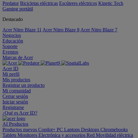
Predator
Bicicletas eléctricas
Escúteres eléctricos
Kinetic Tech
Gaming portátil
Destacado
Acer Nitro Blaze 11
Acer Nitro Blaze 8
Acer Nitro Blaze 7
Negocios
Educación
Soporte
Eventos
Marcas de Acer
Acer ID
Mi perfil
Mis productos
Registrar un producto
Mi comunidad
Cerrar sesión
Iniciar sesión
Registrarse
¿Qué es Acer ID?
AI
Productos
Productos nuevos
Copilot+ PC
Laptops
Desktops
Chromebooks
Tablets
Monitores
Electrónica y accesorios
Red
Movilidad eléctrica