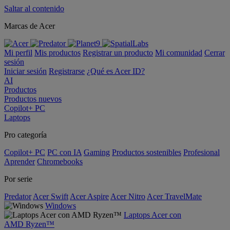
Saltar al contenido
Marcas de Acer
Mi perfil
Mis productos
Registrar un producto
Mi comunidad
Cerrar
sesión
Iniciar sesión
Registrarse
¿Qué es Acer ID?
AI
Productos
Productos nuevos
Copilot+ PC
Laptops
Pro categoría
Copilot+ PC
PC con IA
Gaming
Productos sostenibles
Profesional
Aprender
Chromebooks
Por serie
Predator
Acer Swift
Acer Aspire
Acer Nitro
Acer TravelMate
Windows
Laptops Acer con
AMD Ryzen™