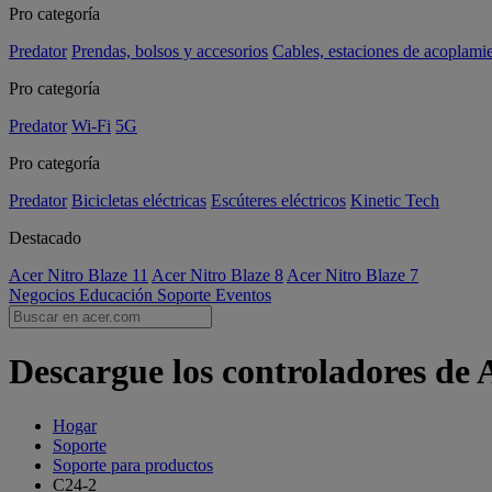
Pro categoría
Predator
Prendas, bolsos y accesorios
Cables, estaciones de acoplami
Pro categoría
Predator
Wi-Fi
5G
Pro categoría
Predator
Bicicletas eléctricas
Escúteres eléctricos
Kinetic Tech
Destacado
Acer Nitro Blaze 11
Acer Nitro Blaze 8
Acer Nitro Blaze 7
Negocios
Educación
Soporte
Eventos
Descargue los controladores de 
Hogar
Soporte
Soporte para productos
C24-2