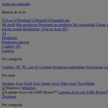
Saltar al contenido
Marcas de Acer
Mi perfil
Mis productos
Registrar un producto
Mi comunidad
Cerrar 
Iniciar sesión
Registrarse
¿Qué es Acer ID?
AI
Productos
Productos nuevos
Copilot+ PC
Laptops
Pro categoría
Copilot+ PC
PC con IA
Gaming
Productos sostenibles
Profesional
Ap
Por serie
Predator
Acer Swift
Acer Aspire
Acer Nitro
Acer TravelMate
Windows
Laptops Acer con AMD Ryzen
Desktops
Pro categoría