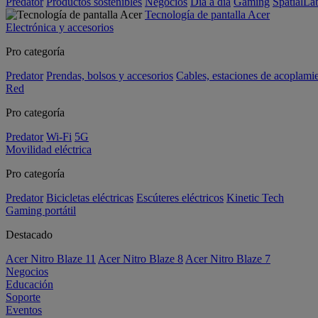
Predator
Productos sostenibles
Negocios
Día a día
Gaming
SpatialL
Tecnología de pantalla Acer
Electrónica y accesorios
Pro categoría
Predator
Prendas, bolsos y accesorios
Cables, estaciones de acoplami
Red
Pro categoría
Predator
Wi-Fi
5G
Movilidad eléctrica
Pro categoría
Predator
Bicicletas eléctricas
Escúteres eléctricos
Kinetic Tech
Gaming portátil
Destacado
Acer Nitro Blaze 11
Acer Nitro Blaze 8
Acer Nitro Blaze 7
Negocios
Educación
Soporte
Eventos