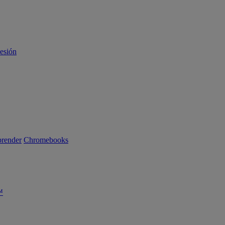
sesión
render
Chromebooks
™