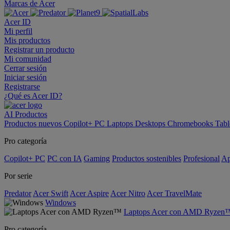
Marcas de Acer
Acer ID
Mi perfil
Mis productos
Registrar un producto
Mi comunidad
Cerrar sesión
Iniciar sesión
Registrarse
¿Qué es Acer ID?
AI
Productos
Productos nuevos
Copilot+ PC
Laptops
Desktops
Chromebooks
Tabl
Pro categoría
Copilot+ PC
PC con IA
Gaming
Productos sostenibles
Profesional
Ap
Por serie
Predator
Acer Swift
Acer Aspire
Acer Nitro
Acer TravelMate
Windows
Laptops Acer con AMD Ryzen
Pro categoría