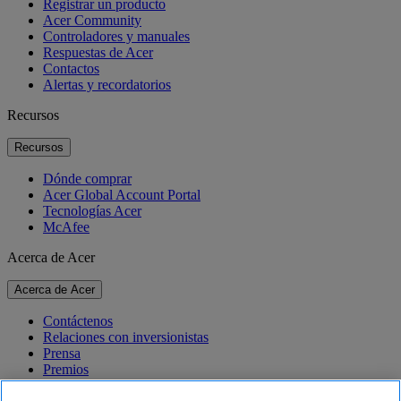
Registrar un producto
Acer Community
Controladores y manuales
Respuestas de Acer
Contactos
Alertas y recordatorios
Recursos
Recursos
Dónde comprar
Acer Global Account Portal
Tecnologías Acer
McAfee
Acerca de Acer
Acerca de Acer
Contáctenos
Relaciones con inversionistas
Prensa
Premios
Eventos