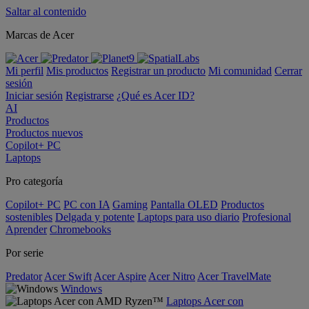
Saltar al contenido
Marcas de Acer
Mi perfil
Mis productos
Registrar un producto
Mi comunidad
Cerrar
sesión
Iniciar sesión
Registrarse
¿Qué es Acer ID?
AI
Productos
Productos nuevos
Copilot+ PC
Laptops
Pro categoría
Copilot+ PC
PC con IA
Gaming
Pantalla OLED
Productos
sostenibles
Delgada y potente
Laptops para uso diario
Profesional
Aprender
Chromebooks
Por serie
Predator
Acer Swift
Acer Aspire
Acer Nitro
Acer TravelMate
Windows
Laptops Acer con