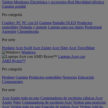
Tablets
Monitores
Electrónica y accesorios
Red
Movilidad eléctrica
Gaming portátil
Pro categoría
Copilot+ PC
PC con IA
Gaming
Pantalla OLED
Productos
sostenibles
Delgada y potente
Laptops para uso diario
Profesional
Aprender
Chromebooks
Por serie
Predator
Acer Swift
Acer Aspire
Acer Nitro
Acer TravelMate
Windows
Laptops Acer con
AMD Ryzen™
Pro categoría
Predator
Gaming
Productos sostenibles
Negocios
Educación
Componentes
Por serie
Acer Aspire todo en uno
Computadoras de escritorio clásicas Acer
Aspire
Nitro
Computadoras de escritorio Acer Veriton para negocios
Acer Veriton todo en uno
Estación de trabajo Acer Veriton
Add-In-