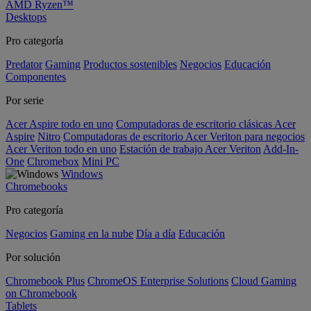
AMD Ryzen™
Desktops
Pro categoría
Predator
Gaming
Productos sostenibles
Negocios
Educación
Componentes
Por serie
Acer Aspire todo en uno
Computadoras de escritorio clásicas Acer
Aspire
Nitro
Computadoras de escritorio Acer Veriton para negocios
Acer Veriton todo en uno
Estación de trabajo Acer Veriton
Add-In-
One
Chromebox
Mini PC
Windows
Chromebooks
Pro categoría
Negocios
Gaming en la nube
Día a día
Educación
Por solución
Chromebook Plus
ChromeOS Enterprise Solutions
Cloud Gaming
on Chromebook
Tablets