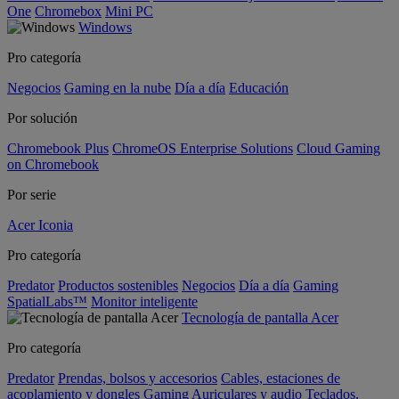
One
Chromebox
Mini PC
Windows
Pro categoría
Negocios
Gaming en la nube
Día a día
Educación
Por solución
Chromebook Plus
ChromeOS Enterprise Solutions
Cloud Gaming
on Chromebook
Por serie
Acer Iconia
Pro categoría
Predator
Productos sostenibles
Negocios
Día a día
Gaming
SpatialLabs™
Monitor inteligente
Tecnología de pantalla Acer
Pro categoría
Predator
Prendas, bolsos y accesorios
Cables, estaciones de
acoplamiento y dongles
Gaming
Auriculares y audio
Teclados,