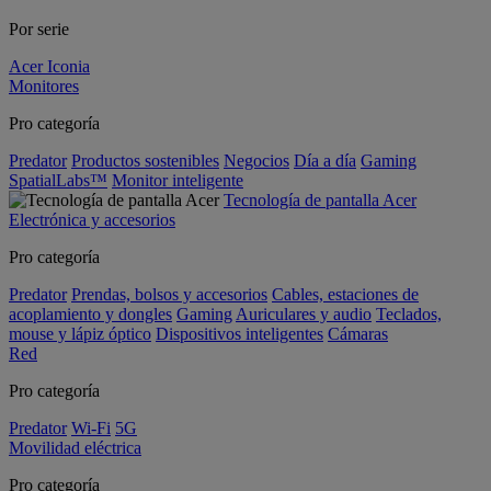
Por serie
Acer Iconia
Monitores
Pro categoría
Predator
Productos sostenibles
Negocios
Día a día
Gaming
SpatialLabs™
Monitor inteligente
Tecnología de pantalla Acer
Electrónica y accesorios
Pro categoría
Predator
Prendas, bolsos y accesorios
Cables, estaciones de
acoplamiento y dongles
Gaming
Auriculares y audio
Teclados,
mouse y lápiz óptico
Dispositivos inteligentes
Cámaras
Red
Pro categoría
Predator
Wi-Fi
5G
Movilidad eléctrica
Pro categoría