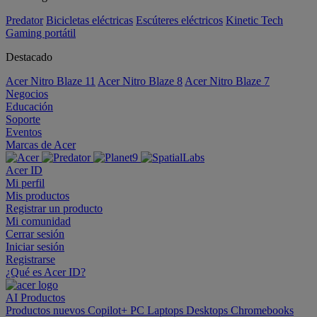
Predator
Bicicletas eléctricas
Escúteres eléctricos
Kinetic Tech
Gaming portátil
Destacado
Acer Nitro Blaze 11
Acer Nitro Blaze 8
Acer Nitro Blaze 7
Negocios
Educación
Soporte
Eventos
Marcas de Acer
Acer ID
Mi perfil
Mis productos
Registrar un producto
Mi comunidad
Cerrar sesión
Iniciar sesión
Registrarse
¿Qué es Acer ID?
AI
Productos
Productos nuevos
Copilot+ PC
Laptops
Desktops
Chromebooks