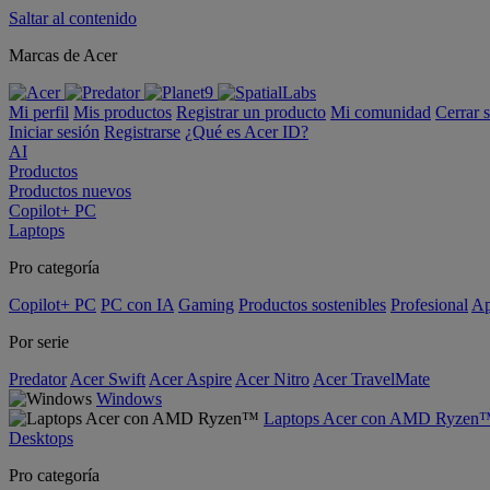
Saltar al contenido
Marcas de Acer
Mi perfil
Mis productos
Registrar un producto
Mi comunidad
Cerrar 
Iniciar sesión
Registrarse
¿Qué es Acer ID?
AI
Productos
Productos nuevos
Copilot+ PC
Laptops
Pro categoría
Copilot+ PC
PC con IA
Gaming
Productos sostenibles
Profesional
Ap
Por serie
Predator
Acer Swift
Acer Aspire
Acer Nitro
Acer TravelMate
Windows
Laptops Acer con AMD Ryzen
Desktops
Pro categoría