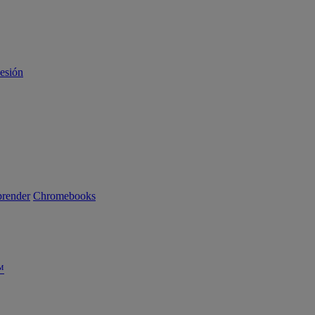
sesión
render
Chromebooks
™