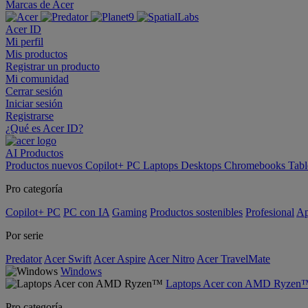
Marcas de Acer
Acer ID
Mi perfil
Mis productos
Registrar un producto
Mi comunidad
Cerrar sesión
Iniciar sesión
Registrarse
¿Qué es Acer ID?
AI
Productos
Productos nuevos
Copilot+ PC
Laptops
Desktops
Chromebooks
Tabl
Pro categoría
Copilot+ PC
PC con IA
Gaming
Productos sostenibles
Profesional
Ap
Por serie
Predator
Acer Swift
Acer Aspire
Acer Nitro
Acer TravelMate
Windows
Laptops Acer con AMD Ryzen
Pro categoría