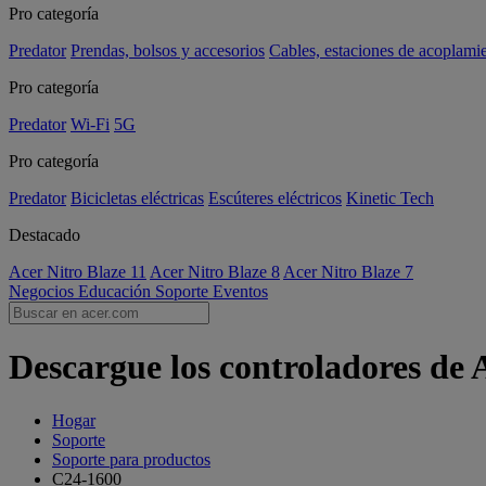
Pro categoría
Predator
Prendas, bolsos y accesorios
Cables, estaciones de acoplami
Pro categoría
Predator
Wi-Fi
5G
Pro categoría
Predator
Bicicletas eléctricas
Escúteres eléctricos
Kinetic Tech
Destacado
Acer Nitro Blaze 11
Acer Nitro Blaze 8
Acer Nitro Blaze 7
Negocios
Educación
Soporte
Eventos
Descargue los controladores de 
Hogar
Soporte
Soporte para productos
C24-1600