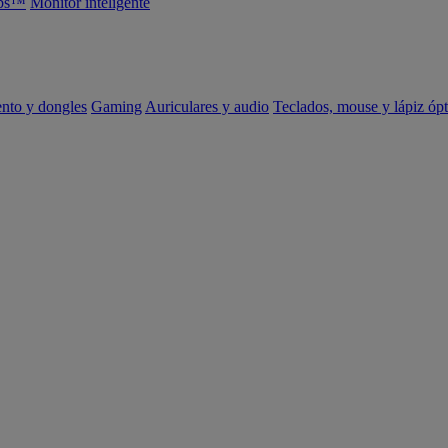
abs™
Monitor inteligente
ento y dongles
Gaming
Auriculares y audio
Teclados, mouse y lápiz ópt