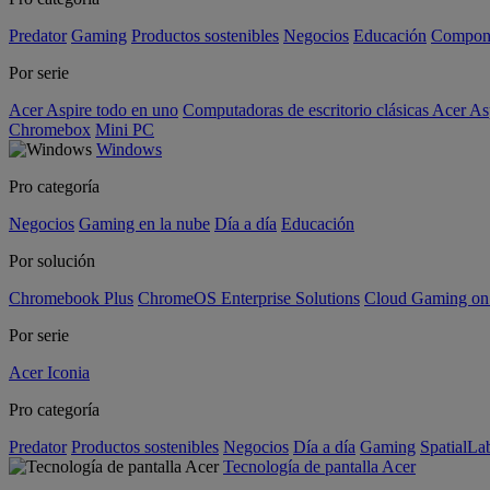
Predator
Gaming
Productos sostenibles
Negocios
Educación
Compon
Por serie
Acer Aspire todo en uno
Computadoras de escritorio clásicas Acer As
Chromebox
Mini PC
Windows
Pro categoría
Negocios
Gaming en la nube
Día a día
Educación
Por solución
Chromebook Plus
ChromeOS Enterprise Solutions
Cloud Gaming o
Por serie
Acer Iconia
Pro categoría
Predator
Productos sostenibles
Negocios
Día a día
Gaming
SpatialL
Tecnología de pantalla Acer