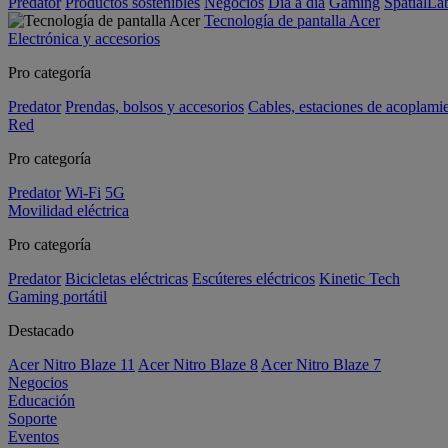
Predator
Productos sostenibles
Negocios
Día a día
Gaming
SpatialL
Tecnología de pantalla Acer
Electrónica y accesorios
Pro categoría
Predator
Prendas, bolsos y accesorios
Cables, estaciones de acoplami
Red
Pro categoría
Predator
Wi-Fi
5G
Movilidad eléctrica
Pro categoría
Predator
Bicicletas eléctricas
Escúteres eléctricos
Kinetic Tech
Gaming portátil
Destacado
Acer Nitro Blaze 11
Acer Nitro Blaze 8
Acer Nitro Blaze 7
Negocios
Educación
Soporte
Eventos