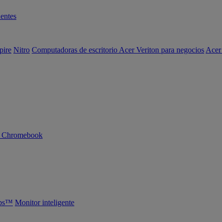
entes
pire
Nitro
Computadoras de escritorio Acer Veriton para negocios
Acer
n Chromebook
abs™
Monitor inteligente