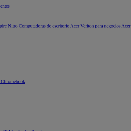
entes
pire
Nitro
Computadoras de escritorio Acer Veriton para negocios
Acer
n Chromebook