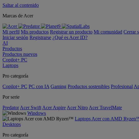
Saltar al contenido
Marcas de Acer
Mi perfil
Mis productos
Registrar un producto
Mi comunidad
Cerrar 
Iniciar sesión
Registrarse
¿Qué es Acer ID?
AI
Productos
Productos nuevos
Copilot+ PC
Laptops
Pro categoría
Copilot+ PC
PC con IA
Gaming
Productos sostenibles
Profesional
Ap
Por serie
Predator
Acer Swift
Acer Aspire
Acer Nitro
Acer TravelMate
Windows
Laptops Acer con AMD Ryzen
Desktops
Pro categoría