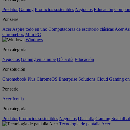
Predator
Gaming
Productos sostenibles
Negocios
Educación
Compon
Por serie
Acer Aspire todo en uno
Computadoras de escritorio clásicas Acer As
Chromebox
Mini PC
Windows
Pro categoría
Negocios
Gaming en la nube
Día a día
Educación
Por solución
Chromebook Plus
ChromeOS Enterprise Solutions
Cloud Gaming o
Por serie
Acer Iconia
Pro categoría
Predator
Productos sostenibles
Negocios
Día a día
Gaming
SpatialL
Tecnología de pantalla Acer