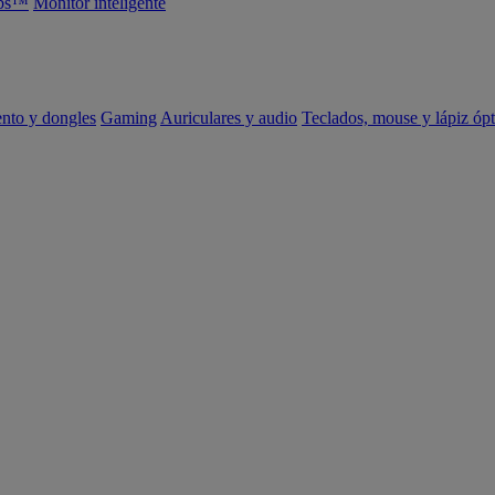
abs™
Monitor inteligente
ento y dongles
Gaming
Auriculares y audio
Teclados, mouse y lápiz ópt