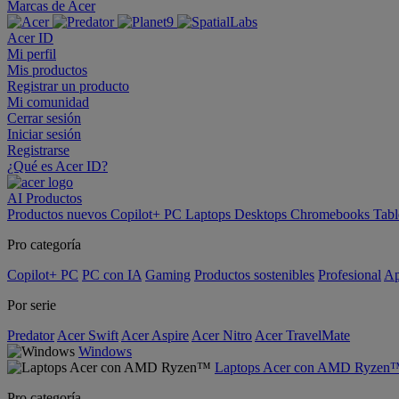
Marcas de Acer
Acer ID
Mi perfil
Mis productos
Registrar un producto
Mi comunidad
Cerrar sesión
Iniciar sesión
Registrarse
¿Qué es Acer ID?
AI
Productos
Productos nuevos
Copilot+ PC
Laptops
Desktops
Chromebooks
Tabl
Pro categoría
Copilot+ PC
PC con IA
Gaming
Productos sostenibles
Profesional
Ap
Por serie
Predator
Acer Swift
Acer Aspire
Acer Nitro
Acer TravelMate
Windows
Laptops Acer con AMD Ryzen
Pro categoría