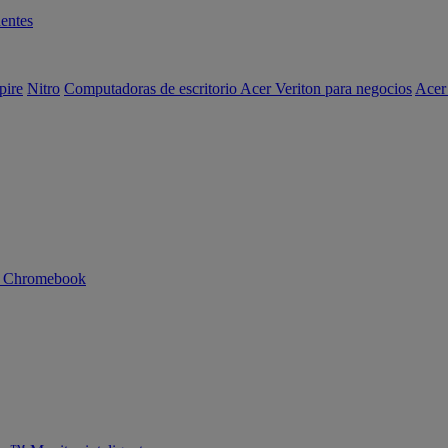
entes
pire
Nitro
Computadoras de escritorio Acer Veriton para negocios
Acer
n Chromebook