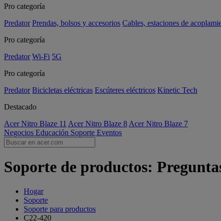
Pro categoría
Predator
Prendas, bolsos y accesorios
Cables, estaciones de acoplami
Pro categoría
Predator
Wi-Fi
5G
Pro categoría
Predator
Bicicletas eléctricas
Escúteres eléctricos
Kinetic Tech
Destacado
Acer Nitro Blaze 11
Acer Nitro Blaze 8
Acer Nitro Blaze 7
Negocios
Educación
Soporte
Eventos
Soporte de productos: Preguntas
Hogar
Soporte
Soporte para productos
C22-420