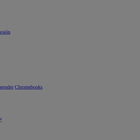
sesión
render
Chromebooks
™