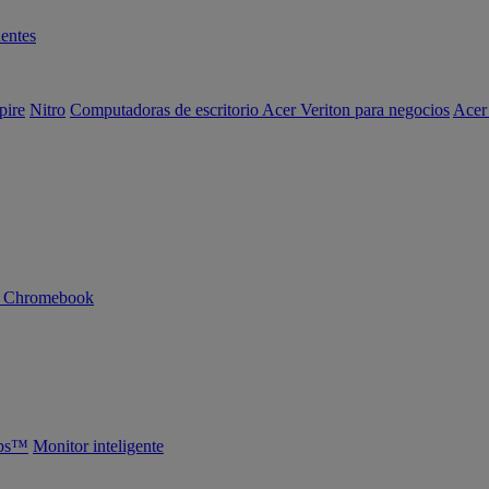
entes
pire
Nitro
Computadoras de escritorio Acer Veriton para negocios
Acer
n Chromebook
abs™
Monitor inteligente