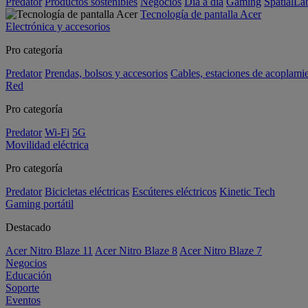
Predator
Productos sostenibles
Negocios
Día a día
Gaming
SpatialL
Tecnología de pantalla Acer
Electrónica y accesorios
Pro categoría
Predator
Prendas, bolsos y accesorios
Cables, estaciones de acoplami
Red
Pro categoría
Predator
Wi-Fi
5G
Movilidad eléctrica
Pro categoría
Predator
Bicicletas eléctricas
Escúteres eléctricos
Kinetic Tech
Gaming portátil
Destacado
Acer Nitro Blaze 11
Acer Nitro Blaze 8
Acer Nitro Blaze 7
Negocios
Educación
Soporte
Eventos