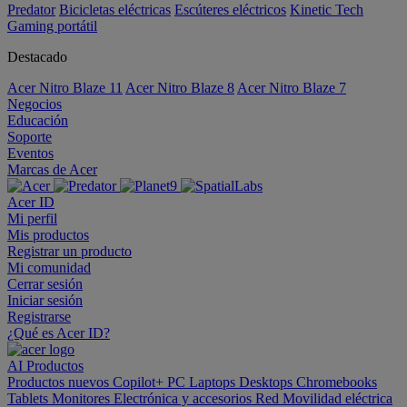
Predator
Bicicletas eléctricas
Escúteres eléctricos
Kinetic Tech
Gaming portátil
Destacado
Acer Nitro Blaze 11
Acer Nitro Blaze 8
Acer Nitro Blaze 7
Negocios
Educación
Soporte
Eventos
Marcas de Acer
Acer ID
Mi perfil
Mis productos
Registrar un producto
Mi comunidad
Cerrar sesión
Iniciar sesión
Registrarse
¿Qué es Acer ID?
AI
Productos
Productos nuevos
Copilot+ PC
Laptops
Desktops
Chromebooks
Tablets
Monitores
Electrónica y accesorios
Red
Movilidad eléctrica