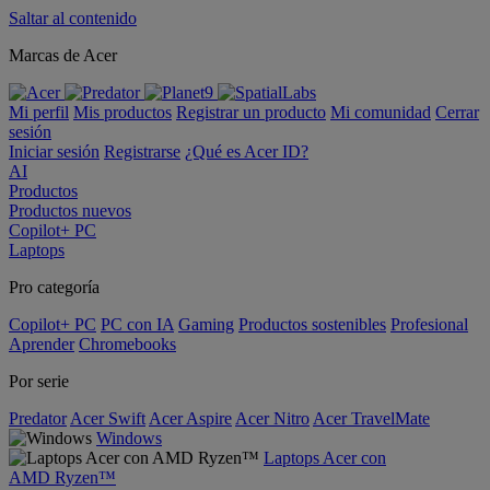
Saltar al contenido
Marcas de Acer
Mi perfil
Mis productos
Registrar un producto
Mi comunidad
Cerrar
sesión
Iniciar sesión
Registrarse
¿Qué es Acer ID?
AI
Productos
Productos nuevos
Copilot+ PC
Laptops
Pro categoría
Copilot+ PC
PC con IA
Gaming
Productos sostenibles
Profesional
Aprender
Chromebooks
Por serie
Predator
Acer Swift
Acer Aspire
Acer Nitro
Acer TravelMate
Windows
Laptops Acer con
AMD Ryzen™