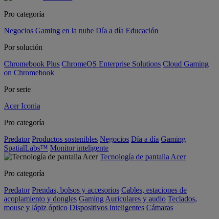
Pro categoría
Negocios
Gaming en la nube
Día a día
Educación
Por solución
Chromebook Plus
ChromeOS Enterprise Solutions
Cloud Gaming
on Chromebook
Por serie
Acer Iconia
Pro categoría
Predator
Productos sostenibles
Negocios
Día a día
Gaming
SpatialLabs™
Monitor inteligente
Tecnología de pantalla Acer
Pro categoría
Predator
Prendas, bolsos y accesorios
Cables, estaciones de
acoplamiento y dongles
Gaming
Auriculares y audio
Teclados,
mouse y lápiz óptico
Dispositivos inteligentes
Cámaras