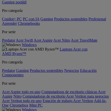
Gaming portátil
Pro categoría
Copilot+ PC
PC con IA
Gaming
Productos sostenibles
Profesional
Aprender
Chromebooks
Por serie
Predator
Acer Swift
Acer Aspire
Acer Nitro
Acer TravelMate
Windows
Laptops Acer con
AMD Ryzen™
Pro categoría
Predator
Gaming
Productos sostenibles
Negocios
Educación
Componentes
Por serie
Acer Aspire todo en uno
Computadoras de escritorio clásicas Acer
Aspire
Nitro
Computadoras de escritorio Acer Veriton para negocios
Acer Veriton todo en uno
Estación de trabajo Acer Veriton
Add-In-
One
Chromebox
Mini PC
Windows