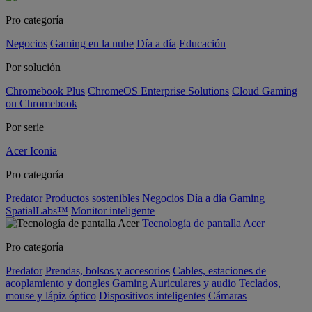
Pro categoría
Negocios
Gaming en la nube
Día a día
Educación
Por solución
Chromebook Plus
ChromeOS Enterprise Solutions
Cloud Gaming
on Chromebook
Por serie
Acer Iconia
Pro categoría
Predator
Productos sostenibles
Negocios
Día a día
Gaming
SpatialLabs™
Monitor inteligente
Tecnología de pantalla Acer
Pro categoría
Predator
Prendas, bolsos y accesorios
Cables, estaciones de
acoplamiento y dongles
Gaming
Auriculares y audio
Teclados,
mouse y lápiz óptico
Dispositivos inteligentes
Cámaras