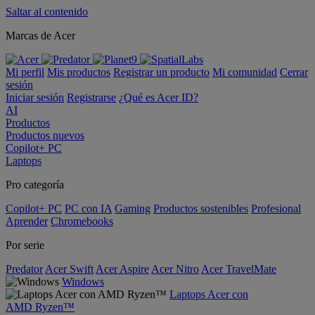
Saltar al contenido
Marcas de Acer
Mi perfil
Mis productos
Registrar un producto
Mi comunidad
Cerrar
sesión
Iniciar sesión
Registrarse
¿Qué es Acer ID?
AI
Productos
Productos nuevos
Copilot+ PC
Laptops
Pro categoría
Copilot+ PC
PC con IA
Gaming
Productos sostenibles
Profesional
Aprender
Chromebooks
Por serie
Predator
Acer Swift
Acer Aspire
Acer Nitro
Acer TravelMate
Windows
Laptops Acer con
AMD Ryzen™