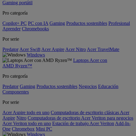
Gaming portátil
Pro categoría
Copilot+ PC
PC con IA
Gaming
Productos sostenibles
Profesional
Aprender
Chromebooks
Por serie
Predator
Acer Swift
Acer Aspire
Acer Nitro
Acer TravelMate
Windows
Laptops Acer con
AMD Ryzen™
Pro categoría
Predator
Gaming
Productos sostenibles
Negocios
Educación
Componentes
Por serie
Acer Aspire todo en uno
Computadoras de escritorio clásicas Acer
Aspire
Nitro
Computadoras de escritorio Acer Veriton para negocios
Acer Veriton todo en uno
Estación de trabajo Acer Veriton
Add-In-
One
Chromebox
Mini PC
Windows