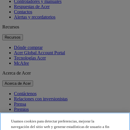
Controladores y manuales
Respuestas de Acer
Contactos
Alertas y recordatorios
Recursos
Recursos
Dónde comprar
Acer Global Account Portal
Tecnologías Acer
McAfee
Acerca de Acer
Acerca de Acer
Contáctenos
Relaciones con inversionistas
Prensa
Premios
Eventos
Usamos cookies para detectar preferencias, mejorar la
Sostenibilidad
navegación del sitio web y generar estadísticas de usuario a fin