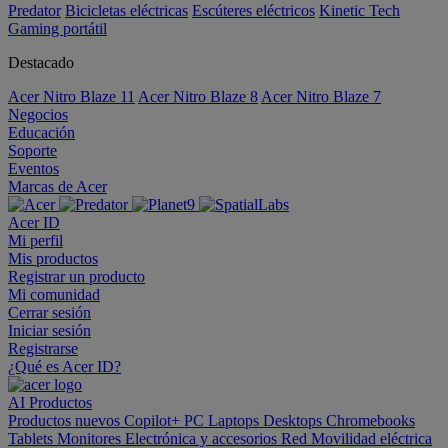
Predator
Bicicletas eléctricas
Escúteres eléctricos
Kinetic Tech
Gaming portátil
Destacado
Acer Nitro Blaze 11
Acer Nitro Blaze 8
Acer Nitro Blaze 7
Negocios
Educación
Soporte
Eventos
Marcas de Acer
Acer ID
Mi perfil
Mis productos
Registrar un producto
Mi comunidad
Cerrar sesión
Iniciar sesión
Registrarse
¿Qué es Acer ID?
AI
Productos
Productos nuevos
Copilot+ PC
Laptops
Desktops
Chromebooks
Tablets
Monitores
Electrónica y accesorios
Red
Movilidad eléctrica