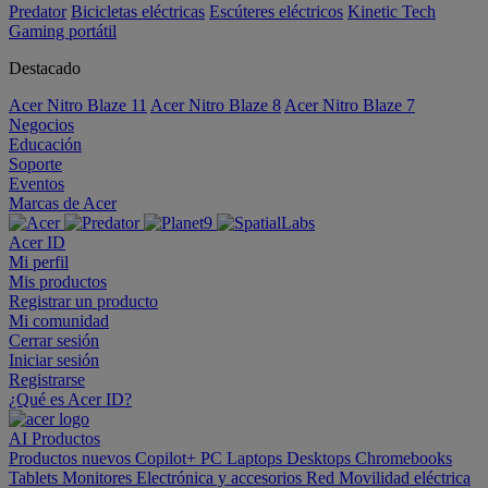
Predator
Bicicletas eléctricas
Escúteres eléctricos
Kinetic Tech
Gaming portátil
Destacado
Acer Nitro Blaze 11
Acer Nitro Blaze 8
Acer Nitro Blaze 7
Negocios
Educación
Soporte
Eventos
Marcas de Acer
Acer ID
Mi perfil
Mis productos
Registrar un producto
Mi comunidad
Cerrar sesión
Iniciar sesión
Registrarse
¿Qué es Acer ID?
AI
Productos
Productos nuevos
Copilot+ PC
Laptops
Desktops
Chromebooks
Tablets
Monitores
Electrónica y accesorios
Red
Movilidad eléctrica