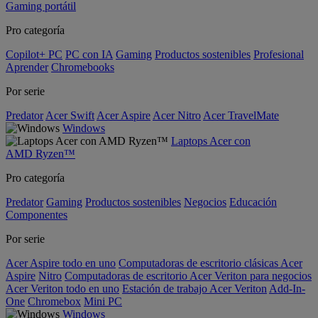
Gaming portátil
Pro categoría
Copilot+ PC
PC con IA
Gaming
Productos sostenibles
Profesional
Aprender
Chromebooks
Por serie
Predator
Acer Swift
Acer Aspire
Acer Nitro
Acer TravelMate
Windows
Laptops Acer con
AMD Ryzen™
Pro categoría
Predator
Gaming
Productos sostenibles
Negocios
Educación
Componentes
Por serie
Acer Aspire todo en uno
Computadoras de escritorio clásicas Acer
Aspire
Nitro
Computadoras de escritorio Acer Veriton para negocios
Acer Veriton todo en uno
Estación de trabajo Acer Veriton
Add-In-
One
Chromebox
Mini PC
Windows