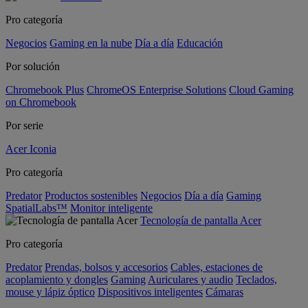
Pro categoría
Negocios
Gaming en la nube
Día a día
Educación
Por solución
Chromebook Plus
ChromeOS Enterprise Solutions
Cloud Gaming
on Chromebook
Por serie
Acer Iconia
Pro categoría
Predator
Productos sostenibles
Negocios
Día a día
Gaming
SpatialLabs™
Monitor inteligente
Tecnología de pantalla Acer
Pro categoría
Predator
Prendas, bolsos y accesorios
Cables, estaciones de
acoplamiento y dongles
Gaming
Auriculares y audio
Teclados,
mouse y lápiz óptico
Dispositivos inteligentes
Cámaras