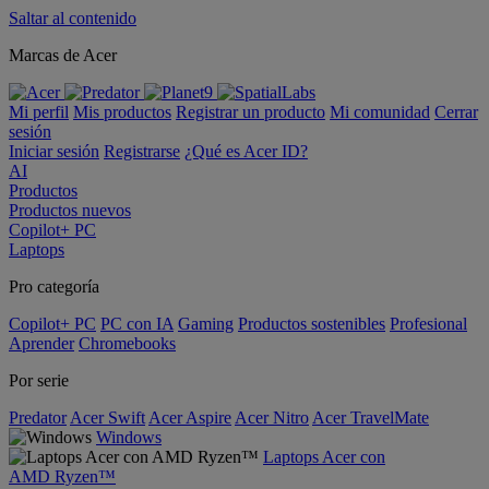
Saltar al contenido
Marcas de Acer
Mi perfil
Mis productos
Registrar un producto
Mi comunidad
Cerrar
sesión
Iniciar sesión
Registrarse
¿Qué es Acer ID?
AI
Productos
Productos nuevos
Copilot+ PC
Laptops
Pro categoría
Copilot+ PC
PC con IA
Gaming
Productos sostenibles
Profesional
Aprender
Chromebooks
Por serie
Predator
Acer Swift
Acer Aspire
Acer Nitro
Acer TravelMate
Windows
Laptops Acer con
AMD Ryzen™