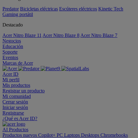
Predator
Bicicletas eléctricas
Escúteres eléctricos
Kinetic Tech
Gaming portátil
Destacado
Acer Nitro Blaze 11
Acer Nitro Blaze 8
Acer Nitro Blaze 7
Negocios
Educación
Soporte
Eventos
Marcas de Acer
Acer ID
Mi perfil
Mis productos
Registrar un producto
Mi comunidad
Cerrar sesión
Iniciar sesión
Registrarse
¿Qué es Acer ID?
AI
Productos
Productos nuevos
Copilot+ PC
Laptops
Desktops
Chromebooks