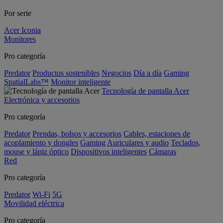
Por serie
Acer Iconia
Monitores
Pro categoría
Predator
Productos sostenibles
Negocios
Día a día
Gaming
SpatialLabs™
Monitor inteligente
Tecnología de pantalla Acer
Electrónica y accesorios
Pro categoría
Predator
Prendas, bolsos y accesorios
Cables, estaciones de
acoplamiento y dongles
Gaming
Auriculares y audio
Teclados,
mouse y lápiz óptico
Dispositivos inteligentes
Cámaras
Red
Pro categoría
Predator
Wi-Fi
5G
Movilidad eléctrica
Pro categoría