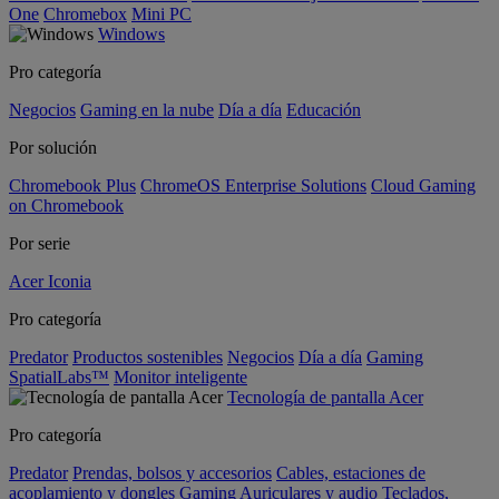
One
Chromebox
Mini PC
Windows
Pro categoría
Negocios
Gaming en la nube
Día a día
Educación
Por solución
Chromebook Plus
ChromeOS Enterprise Solutions
Cloud Gaming
on Chromebook
Por serie
Acer Iconia
Pro categoría
Predator
Productos sostenibles
Negocios
Día a día
Gaming
SpatialLabs™
Monitor inteligente
Tecnología de pantalla Acer
Pro categoría
Predator
Prendas, bolsos y accesorios
Cables, estaciones de
acoplamiento y dongles
Gaming
Auriculares y audio
Teclados,