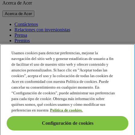
Acerca de Acer
Acerca de Acer
Contáctenos
Relaciones con inversionistas
Prensa
Premios
Eventos
Usamos cookies para detectar preferencias, mejorar la
Sostenibilidad
navegación del sitio web y generar estadísticas de usuario a fin
de facilitar el uso de nuestro sitio web y ofrecer contenido y
Sostenibilidad
anuncios personalizados. Si hace clic en “Aceptar todas las
cookies”, acepta el uso y la colocación de todas las cookies de
Responsabilidad social corporativa
Acer en conformidad con nuestra Política de cookies. Puede
Huella de carbono del producto
cancelar su consentimiento en cualquier momento. En
Proyecto Humanity
“Configuración de cookies”, puede administrar sus preferencias
Earthion
para cada tipo de cookie. Obtenga más información sobre
Política de privacidad
quiénes somos, qué cookies usamos y cómo modificar sus
Política de cookies
preferencias en nuestra
Política de cookies.
Aviso legal
Información legal adicional
Configuración de cookies
Política de accesibilidad
Configuración de cookies