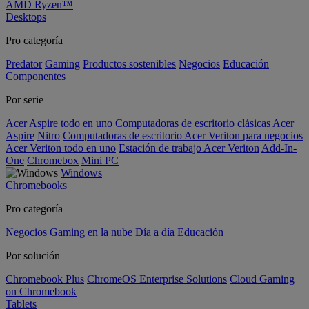
AMD Ryzen™
Desktops
Pro categoría
Predator
Gaming
Productos sostenibles
Negocios
Educación
Componentes
Por serie
Acer Aspire todo en uno
Computadoras de escritorio clásicas Acer
Aspire
Nitro
Computadoras de escritorio Acer Veriton para negocios
Acer Veriton todo en uno
Estación de trabajo Acer Veriton
Add-In-
One
Chromebox
Mini PC
Windows
Chromebooks
Pro categoría
Negocios
Gaming en la nube
Día a día
Educación
Por solución
Chromebook Plus
ChromeOS Enterprise Solutions
Cloud Gaming
on Chromebook
Tablets