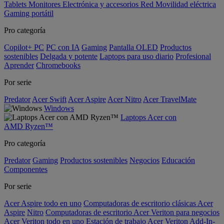
Tablets
Monitores
Electrónica y accesorios
Red
Movilidad eléctrica
Gaming portátil
Pro categoría
Copilot+ PC
PC con IA
Gaming
Pantalla OLED
Productos
sostenibles
Delgada y potente
Laptops para uso diario
Profesional
Aprender
Chromebooks
Por serie
Predator
Acer Swift
Acer Aspire
Acer Nitro
Acer TravelMate
Windows
Laptops Acer con
AMD Ryzen™
Pro categoría
Predator
Gaming
Productos sostenibles
Negocios
Educación
Componentes
Por serie
Acer Aspire todo en uno
Computadoras de escritorio clásicas Acer
Aspire
Nitro
Computadoras de escritorio Acer Veriton para negocios
Acer Veriton todo en uno
Estación de trabajo Acer Veriton
Add-In-