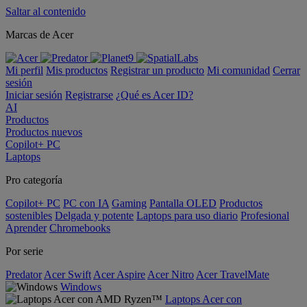
Saltar al contenido
Marcas de Acer
Mi perfil
Mis productos
Registrar un producto
Mi comunidad
Cerrar
sesión
Iniciar sesión
Registrarse
¿Qué es Acer ID?
AI
Productos
Productos nuevos
Copilot+ PC
Laptops
Pro categoría
Copilot+ PC
PC con IA
Gaming
Pantalla OLED
Productos
sostenibles
Delgada y potente
Laptops para uso diario
Profesional
Aprender
Chromebooks
Por serie
Predator
Acer Swift
Acer Aspire
Acer Nitro
Acer TravelMate
Windows
Laptops Acer con