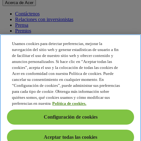
Acerca de Acer
Contáctenos
Relaciones con inversionistas
Prensa
Premios
Eventos
Usamos cookies para detectar preferencias, mejorar la
Sostenibilidad
navegación del sitio web y generar estadísticas de usuario a fin
de facilitar el uso de nuestro sitio web y ofrecer contenido y
Sostenibilidad
anuncios personalizados. Si hace clic en “Aceptar todas las
cookies”, acepta el uso y la colocación de todas las cookies de
Responsabilidad social corporativa
Acer en conformidad con nuestra Política de cookies. Puede
Huella de carbono del producto
cancelar su consentimiento en cualquier momento. En
Proyecto Humanity
“Configuración de cookies”, puede administrar sus preferencias
Earthion
para cada tipo de cookie. Obtenga más información sobre
Política de privacidad
quiénes somos, qué cookies usamos y cómo modificar sus
Política de cookies
preferencias en nuestra
Política de cookies.
Aviso legal
Información legal adicional
Configuración de cookies
Política de accesibilidad
Configuración de cookies
América Latina - Español
Aceptar todas las cookies