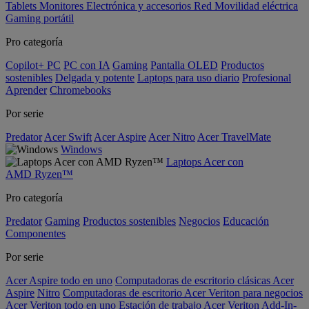
Tablets
Monitores
Electrónica y accesorios
Red
Movilidad eléctrica
Gaming portátil
Pro categoría
Copilot+ PC
PC con IA
Gaming
Pantalla OLED
Productos
sostenibles
Delgada y potente
Laptops para uso diario
Profesional
Aprender
Chromebooks
Por serie
Predator
Acer Swift
Acer Aspire
Acer Nitro
Acer TravelMate
Windows
Laptops Acer con
AMD Ryzen™
Pro categoría
Predator
Gaming
Productos sostenibles
Negocios
Educación
Componentes
Por serie
Acer Aspire todo en uno
Computadoras de escritorio clásicas Acer
Aspire
Nitro
Computadoras de escritorio Acer Veriton para negocios
Acer Veriton todo en uno
Estación de trabajo Acer Veriton
Add-In-