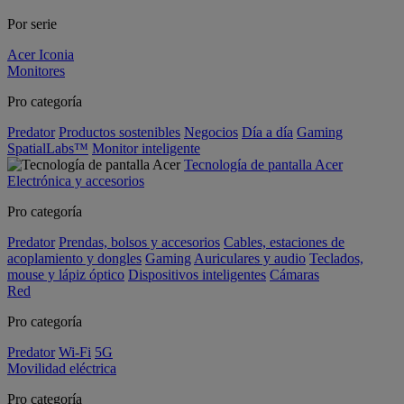
Por serie
Acer Iconia
Monitores
Pro categoría
Predator
Productos sostenibles
Negocios
Día a día
Gaming
SpatialLabs™
Monitor inteligente
Tecnología de pantalla Acer
Electrónica y accesorios
Pro categoría
Predator
Prendas, bolsos y accesorios
Cables, estaciones de
acoplamiento y dongles
Gaming
Auriculares y audio
Teclados,
mouse y lápiz óptico
Dispositivos inteligentes
Cámaras
Red
Pro categoría
Predator
Wi-Fi
5G
Movilidad eléctrica
Pro categoría