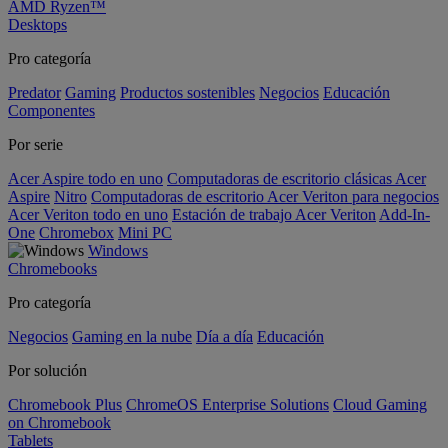
AMD Ryzen™
Desktops
Pro categoría
Predator
Gaming
Productos sostenibles
Negocios
Educación
Componentes
Por serie
Acer Aspire todo en uno
Computadoras de escritorio clásicas Acer
Aspire
Nitro
Computadoras de escritorio Acer Veriton para negocios
Acer Veriton todo en uno
Estación de trabajo Acer Veriton
Add-In-
One
Chromebox
Mini PC
Windows
Chromebooks
Pro categoría
Negocios
Gaming en la nube
Día a día
Educación
Por solución
Chromebook Plus
ChromeOS Enterprise Solutions
Cloud Gaming
on Chromebook
Tablets