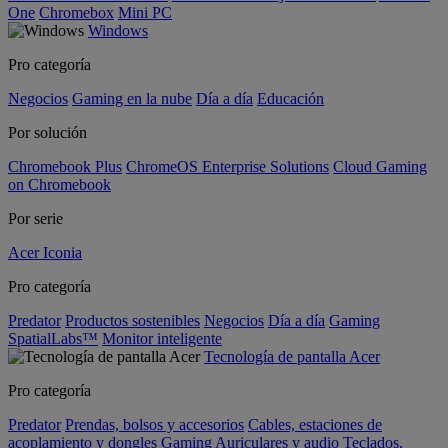
One
Chromebox
Mini PC
Windows
Pro categoría
Negocios
Gaming en la nube
Día a día
Educación
Por solución
Chromebook Plus
ChromeOS Enterprise Solutions
Cloud Gaming
on Chromebook
Por serie
Acer Iconia
Pro categoría
Predator
Productos sostenibles
Negocios
Día a día
Gaming
SpatialLabs™
Monitor inteligente
Tecnología de pantalla Acer
Pro categoría
Predator
Prendas, bolsos y accesorios
Cables, estaciones de
acoplamiento y dongles
Gaming
Auriculares y audio
Teclados,