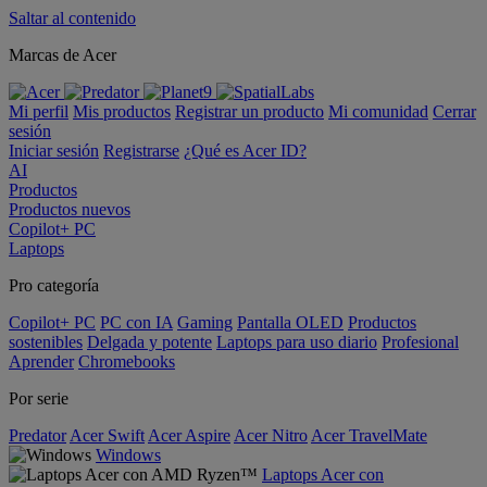
Saltar al contenido
Marcas de Acer
Mi perfil
Mis productos
Registrar un producto
Mi comunidad
Cerrar
sesión
Iniciar sesión
Registrarse
¿Qué es Acer ID?
AI
Productos
Productos nuevos
Copilot+ PC
Laptops
Pro categoría
Copilot+ PC
PC con IA
Gaming
Pantalla OLED
Productos
sostenibles
Delgada y potente
Laptops para uso diario
Profesional
Aprender
Chromebooks
Por serie
Predator
Acer Swift
Acer Aspire
Acer Nitro
Acer TravelMate
Windows
Laptops Acer con