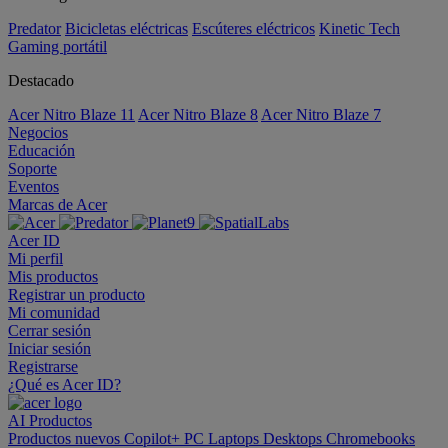
Predator
Bicicletas eléctricas
Escúteres eléctricos
Kinetic Tech
Gaming portátil
Destacado
Acer Nitro Blaze 11
Acer Nitro Blaze 8
Acer Nitro Blaze 7
Negocios
Educación
Soporte
Eventos
Marcas de Acer
Acer ID
Mi perfil
Mis productos
Registrar un producto
Mi comunidad
Cerrar sesión
Iniciar sesión
Registrarse
¿Qué es Acer ID?
AI
Productos
Productos nuevos
Copilot+ PC
Laptops
Desktops
Chromebooks