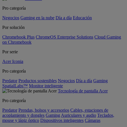
Pro categoría
Negocios
Gaming en la nube
Día a día
Educación
Por solución
Chromebook Plus
ChromeOS Enterprise Solutions
Cloud Gaming
on Chromebook
Por serie
Acer Iconia
Pro categoría
Predator
Productos sostenibles
Negocios
Día a día
Gaming
SpatialLabs™
Monitor inteligente
Tecnología de pantalla Acer
Pro categoría
Predator
Prendas, bolsos y accesorios
Cables, estaciones de
acoplamiento y dongles
Gaming
Auriculares y audio
Teclados,
mouse y lápiz óptico
Dispositivos inteligentes
Cámaras