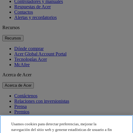
Controladores y manuales
Respuestas de Acer
Contactos
Alertas y recordatorios
Recursos
Recursos
Dónde comprar
Acer Global Account Portal
Tecnologías Acer
McAfee
Acerca de Acer
Acerca de Acer
Contáctenos
Relaciones con inversionistas
Prensa
Premios
Eventos
Usamos cookies para detectar preferencias, mejorar la
Sostenibilidad
navegación del sitio web y generar estadísticas de usuario a fin