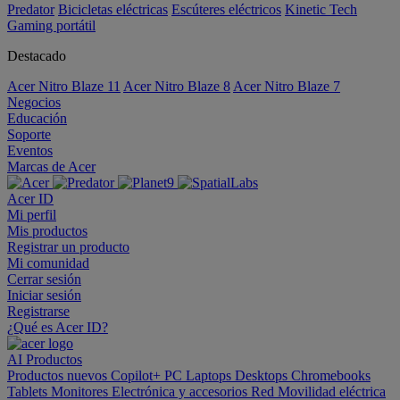
Predator
Bicicletas eléctricas
Escúteres eléctricos
Kinetic Tech
Gaming portátil
Destacado
Acer Nitro Blaze 11
Acer Nitro Blaze 8
Acer Nitro Blaze 7
Negocios
Educación
Soporte
Eventos
Marcas de Acer
Acer ID
Mi perfil
Mis productos
Registrar un producto
Mi comunidad
Cerrar sesión
Iniciar sesión
Registrarse
¿Qué es Acer ID?
AI
Productos
Productos nuevos
Copilot+ PC
Laptops
Desktops
Chromebooks
Tablets
Monitores
Electrónica y accesorios
Red
Movilidad eléctrica