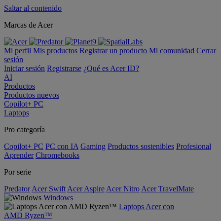
Saltar al contenido
Marcas de Acer
Mi perfil
Mis productos
Registrar un producto
Mi comunidad
Cerrar
sesión
Iniciar sesión
Registrarse
¿Qué es Acer ID?
AI
Productos
Productos nuevos
Copilot+ PC
Laptops
Pro categoría
Copilot+ PC
PC con IA
Gaming
Productos sostenibles
Profesional
Aprender
Chromebooks
Por serie
Predator
Acer Swift
Acer Aspire
Acer Nitro
Acer TravelMate
Windows
Laptops Acer con
AMD Ryzen™