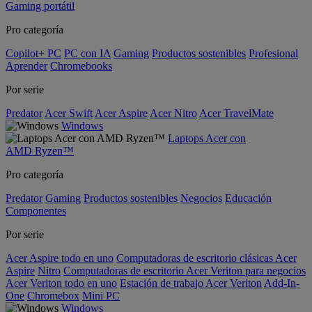
Gaming portátil
Pro categoría
Copilot+ PC
PC con IA
Gaming
Productos sostenibles
Profesional
Aprender
Chromebooks
Por serie
Predator
Acer Swift
Acer Aspire
Acer Nitro
Acer TravelMate
Windows
Laptops Acer con
AMD Ryzen™
Pro categoría
Predator
Gaming
Productos sostenibles
Negocios
Educación
Componentes
Por serie
Acer Aspire todo en uno
Computadoras de escritorio clásicas Acer
Aspire
Nitro
Computadoras de escritorio Acer Veriton para negocios
Acer Veriton todo en uno
Estación de trabajo Acer Veriton
Add-In-
One
Chromebox
Mini PC
Windows