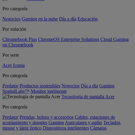
Pro categoría
Negocios
Gaming en la nube
Día a día
Educación
Por solución
Chromebook Plus
ChromeOS Enterprise Solutions
Cloud Gaming
on Chromebook
Por serie
Acer Iconia
Pro categoría
Predator
Productos sostenibles
Negocios
Día a día
Gaming
SpatialLabs™
Monitor inteligente
Tecnología de pantalla Acer
Pro categoría
Predator
Prendas, bolsos y accesorios
Cables, estaciones de
acoplamiento y dongles
Gaming
Auriculares y audio
Teclados,
mouse y lápiz óptico
Dispositivos inteligentes
Cámaras