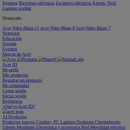
Predator
Bicicletas eléctricas
Escúteres eléctricos
Kinetic Tech
Gaming portátil
Destacado
Acer Nitro Blaze 11
Acer Nitro Blaze 8
Acer Nitro Blaze 7
Negocios
Educación
Soporte
Eventos
Marcas de Acer
Acer ID
Mi perfil
Mis productos
Registrar un producto
Mi comunidad
Cerrar sesión
Iniciar sesión
Registrarse
¿Qué es Acer ID?
AI
Productos
Productos nuevos
Copilot+ PC
Laptops
Desktops
Chromebooks
Tablets
Monitores
Electrónica y accesorios
Red
Movilidad eléctrica