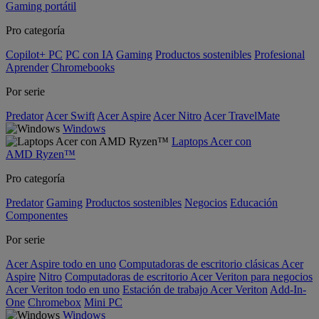
Gaming portátil
Pro categoría
Copilot+ PC
PC con IA
Gaming
Productos sostenibles
Profesional
Aprender
Chromebooks
Por serie
Predator
Acer Swift
Acer Aspire
Acer Nitro
Acer TravelMate
Windows
Laptops Acer con
AMD Ryzen™
Pro categoría
Predator
Gaming
Productos sostenibles
Negocios
Educación
Componentes
Por serie
Acer Aspire todo en uno
Computadoras de escritorio clásicas Acer
Aspire
Nitro
Computadoras de escritorio Acer Veriton para negocios
Acer Veriton todo en uno
Estación de trabajo Acer Veriton
Add-In-
One
Chromebox
Mini PC
Windows