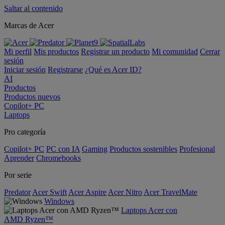
Saltar al contenido
Marcas de Acer
Mi perfil
Mis productos
Registrar un producto
Mi comunidad
Cerrar
sesión
Iniciar sesión
Registrarse
¿Qué es Acer ID?
AI
Productos
Productos nuevos
Copilot+ PC
Laptops
Pro categoría
Copilot+ PC
PC con IA
Gaming
Productos sostenibles
Profesional
Aprender
Chromebooks
Por serie
Predator
Acer Swift
Acer Aspire
Acer Nitro
Acer TravelMate
Windows
Laptops Acer con
AMD Ryzen™