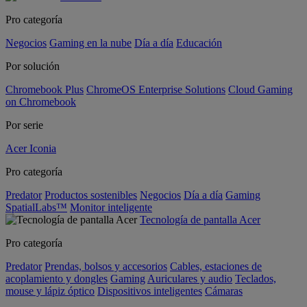
Pro categoría
Negocios
Gaming en la nube
Día a día
Educación
Por solución
Chromebook Plus
ChromeOS Enterprise Solutions
Cloud Gaming
on Chromebook
Por serie
Acer Iconia
Pro categoría
Predator
Productos sostenibles
Negocios
Día a día
Gaming
SpatialLabs™
Monitor inteligente
Tecnología de pantalla Acer
Pro categoría
Predator
Prendas, bolsos y accesorios
Cables, estaciones de
acoplamiento y dongles
Gaming
Auriculares y audio
Teclados,
mouse y lápiz óptico
Dispositivos inteligentes
Cámaras