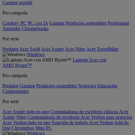
Gaming portátil
Pro categoría
Copilot+ PC
PC con IA
Gaming
Productos sostenibles
Profesional
Aprender
Chromebooks
Por serie
Predator
Acer Swift
Acer Aspire
Acer Nitro
Acer TravelMate
Windows
Laptops Acer con
AMD Ryzen™
Pro categoría
Predator
Gaming
Productos sostenibles
Negocios
Educación
Componentes
Por serie
Acer Aspire todo en uno
Computadoras de escritorio clásicas Acer
Aspire
Nitro
Computadoras de escritorio Acer Veriton para negocios
Acer Veriton todo en uno
Estación de trabajo Acer Veriton
Add-In-
One
Chromebox
Mini PC
Windows