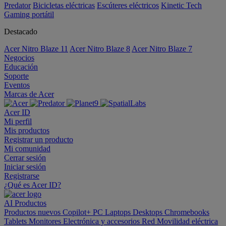
Predator
Bicicletas eléctricas
Escúteres eléctricos
Kinetic Tech
Gaming portátil
Destacado
Acer Nitro Blaze 11
Acer Nitro Blaze 8
Acer Nitro Blaze 7
Negocios
Educación
Soporte
Eventos
Marcas de Acer
Acer ID
Mi perfil
Mis productos
Registrar un producto
Mi comunidad
Cerrar sesión
Iniciar sesión
Registrarse
¿Qué es Acer ID?
AI
Productos
Productos nuevos
Copilot+ PC
Laptops
Desktops
Chromebooks
Tablets
Monitores
Electrónica y accesorios
Red
Movilidad eléctrica