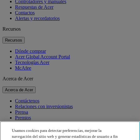
Controladores y manuales
Respuestas de Acer
Contactos
Alertas y recordatorios
Recursos
Recursos
Dónde comprar
Acer Global Account Portal
Tecnologías Acer
McAfee
Acerca de Acer
Acerca de Acer
Contáctenos
Relaciones con inversionistas
Prensa
Premios
Eventos
Usamos cookies para detectar preferencias, mejorar la
Sostenibilidad
navegación del sitio web y generar estadísticas de usuario a fin