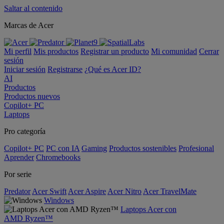
Saltar al contenido
Marcas de Acer
Mi perfil
Mis productos
Registrar un producto
Mi comunidad
Cerrar
sesión
Iniciar sesión
Registrarse
¿Qué es Acer ID?
AI
Productos
Productos nuevos
Copilot+ PC
Laptops
Pro categoría
Copilot+ PC
PC con IA
Gaming
Productos sostenibles
Profesional
Aprender
Chromebooks
Por serie
Predator
Acer Swift
Acer Aspire
Acer Nitro
Acer TravelMate
Windows
Laptops Acer con
AMD Ryzen™