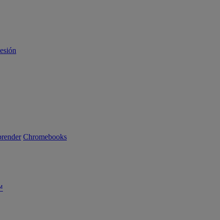
sesión
render
Chromebooks
™