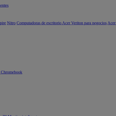
entes
pire
Nitro
Computadoras de escritorio Acer Veriton para negocios
Acer
n Chromebook