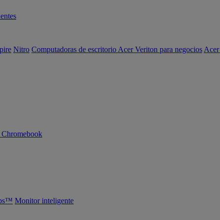
entes
pire
Nitro
Computadoras de escritorio Acer Veriton para negocios
Acer
n Chromebook
abs™
Monitor inteligente