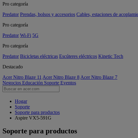
Pro categoría
Predator
Prendas, bolsos y accesorios
Cables, estaciones de acoplami
Pro categoría
Predator
Wi-Fi
5G
Pro categoría
Predator
Bicicletas eléctricas
Escúteres eléctricos
Kinetic Tech
Destacado
Acer Nitro Blaze 11
Acer Nitro Blaze 8
Acer Nitro Blaze 7
Negocios
Educación
Soporte
Eventos
Hogar
Soporte
Soporte para productos
Aspire VX5-591G
Soporte para productos