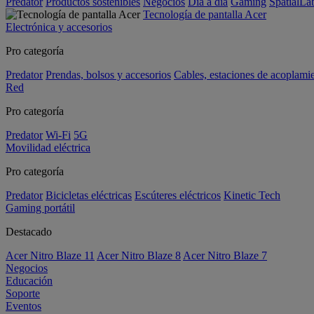
Predator
Productos sostenibles
Negocios
Día a día
Gaming
SpatialL
Tecnología de pantalla Acer
Electrónica y accesorios
Pro categoría
Predator
Prendas, bolsos y accesorios
Cables, estaciones de acoplami
Red
Pro categoría
Predator
Wi-Fi
5G
Movilidad eléctrica
Pro categoría
Predator
Bicicletas eléctricas
Escúteres eléctricos
Kinetic Tech
Gaming portátil
Destacado
Acer Nitro Blaze 11
Acer Nitro Blaze 8
Acer Nitro Blaze 7
Negocios
Educación
Soporte
Eventos