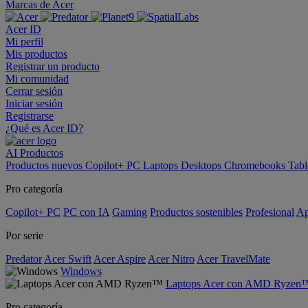
Marcas de Acer
Acer ID
Mi perfil
Mis productos
Registrar un producto
Mi comunidad
Cerrar sesión
Iniciar sesión
Registrarse
¿Qué es Acer ID?
AI
Productos
Productos nuevos
Copilot+ PC
Laptops
Desktops
Chromebooks
Tabl
Pro categoría
Copilot+ PC
PC con IA
Gaming
Productos sostenibles
Profesional
Ap
Por serie
Predator
Acer Swift
Acer Aspire
Acer Nitro
Acer TravelMate
Windows
Laptops Acer con AMD Ryzen
Pro categoría