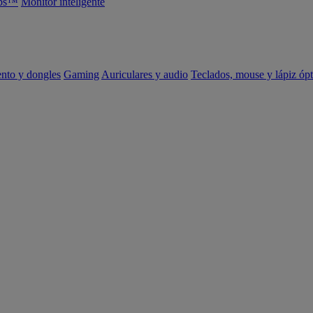
abs™
Monitor inteligente
ento y dongles
Gaming
Auriculares y audio
Teclados, mouse y lápiz ópt