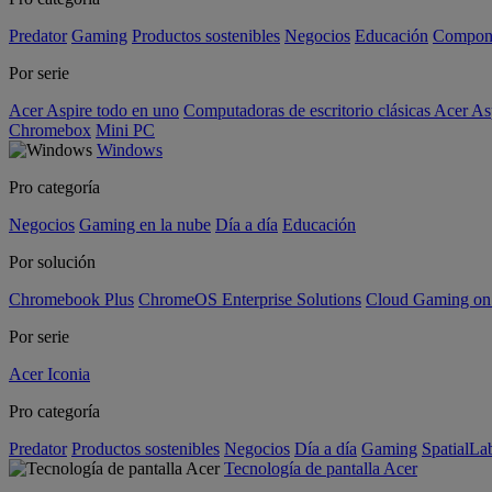
Predator
Gaming
Productos sostenibles
Negocios
Educación
Compon
Por serie
Acer Aspire todo en uno
Computadoras de escritorio clásicas Acer As
Chromebox
Mini PC
Windows
Pro categoría
Negocios
Gaming en la nube
Día a día
Educación
Por solución
Chromebook Plus
ChromeOS Enterprise Solutions
Cloud Gaming o
Por serie
Acer Iconia
Pro categoría
Predator
Productos sostenibles
Negocios
Día a día
Gaming
SpatialL
Tecnología de pantalla Acer