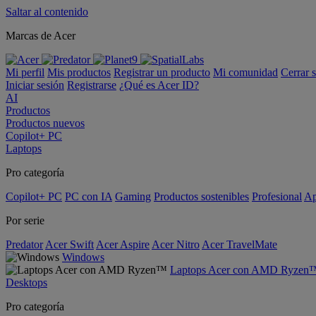
Saltar al contenido
Marcas de Acer
Mi perfil
Mis productos
Registrar un producto
Mi comunidad
Cerrar 
Iniciar sesión
Registrarse
¿Qué es Acer ID?
AI
Productos
Productos nuevos
Copilot+ PC
Laptops
Pro categoría
Copilot+ PC
PC con IA
Gaming
Productos sostenibles
Profesional
Ap
Por serie
Predator
Acer Swift
Acer Aspire
Acer Nitro
Acer TravelMate
Windows
Laptops Acer con AMD Ryzen
Desktops
Pro categoría