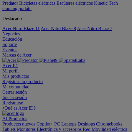
Predator
Bicicletas eléctricas
Escúteres eléctricos
Kinetic Tech
Gaming portátil
Destacado
Acer Nitro Blaze 11
Acer Nitro Blaze 8
Acer Nitro Blaze 7
Negocios
Educación
Soporte
Eventos
Marcas de Acer
Acer ID
Mi perfil
Mis productos
Registrar un producto
Mi comunidad
Cerrar sesión
Iniciar sesión
Registrarse
¿Qué es Acer ID?
AI
Productos
Productos nuevos
Copilot+ PC
Laptops
Desktops
Chromebooks
Tablets
Monitores
Electrónica y accesorios
Red
Movilidad eléctrica