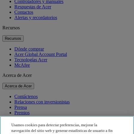
Controladores y manuales
Respuestas de Acer
Contactos
Alertas y recordatorios
Recursos
Recursos
Dónde comprar
Acer Global Account Portal
Tecnologías Acer
McAfee
Acerca de Acer
Acerca de Acer
Contáctenos
Relaciones con inversionistas
Prensa
Premios
Eventos
Usamos cookies para detectar preferencias, mejorar la
Sostenibilidad
navegación del sitio web y generar estadísticas de usuario a fin