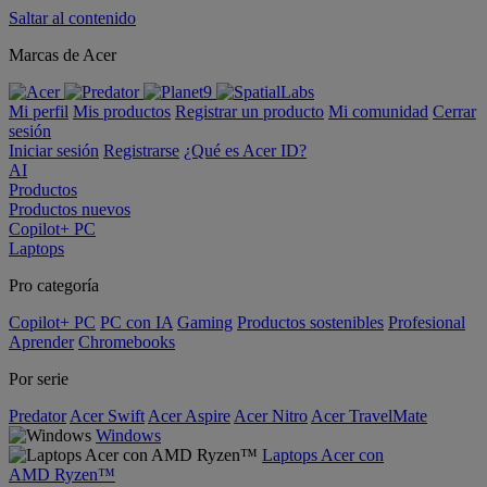
Saltar al contenido
Marcas de Acer
Mi perfil
Mis productos
Registrar un producto
Mi comunidad
Cerrar
sesión
Iniciar sesión
Registrarse
¿Qué es Acer ID?
AI
Productos
Productos nuevos
Copilot+ PC
Laptops
Pro categoría
Copilot+ PC
PC con IA
Gaming
Productos sostenibles
Profesional
Aprender
Chromebooks
Por serie
Predator
Acer Swift
Acer Aspire
Acer Nitro
Acer TravelMate
Windows
Laptops Acer con
AMD Ryzen™