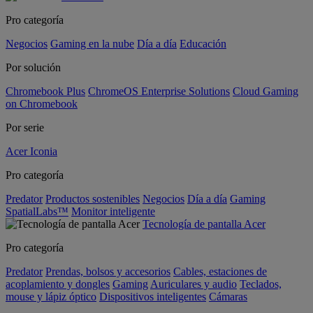
Pro categoría
Negocios
Gaming en la nube
Día a día
Educación
Por solución
Chromebook Plus
ChromeOS Enterprise Solutions
Cloud Gaming
on Chromebook
Por serie
Acer Iconia
Pro categoría
Predator
Productos sostenibles
Negocios
Día a día
Gaming
SpatialLabs™
Monitor inteligente
Tecnología de pantalla Acer
Pro categoría
Predator
Prendas, bolsos y accesorios
Cables, estaciones de
acoplamiento y dongles
Gaming
Auriculares y audio
Teclados,
mouse y lápiz óptico
Dispositivos inteligentes
Cámaras