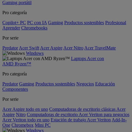
Gaming portátil
Pro categoría
Copilot+ PC
PC con IA
Gaming
Productos sostenibles
Profesional
Aprender
Chromebooks
Por serie
Predator
Acer Swift
Acer Aspire
Acer Nitro
Acer TravelMate
Windows
Laptops Acer con
AMD Ryzen™
Pro categoría
Predator
Gaming
Productos sostenibles
Negocios
Educación
Componentes
Por serie
Acer Aspire todo en uno
Computadoras de escritorio clásicas Acer
Aspire
Nitro
Computadoras de escritorio Acer Veriton para negocios
Acer Veriton todo en uno
Estación de trabajo Acer Veriton
Add-In-
One
Chromebox
Mini PC
Windows