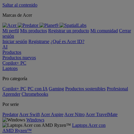
Saltar al contenido
Marcas de Acer
Mi perfil
Mis productos
Registrar un producto
Mi comunidad
Cerrar
sesión
Iniciar sesión
Registrarse
¿Qué es Acer ID?
AI
Productos
Productos nuevos
Copilot+ PC
Laptops
Pro categoría
Copilot+ PC
PC con IA
Gaming
Productos sostenibles
Profesional
Aprender
Chromebooks
Por serie
Predator
Acer Swift
Acer Aspire
Acer Nitro
Acer TravelMate
Windows
Laptops Acer con
AMD Ryzen™