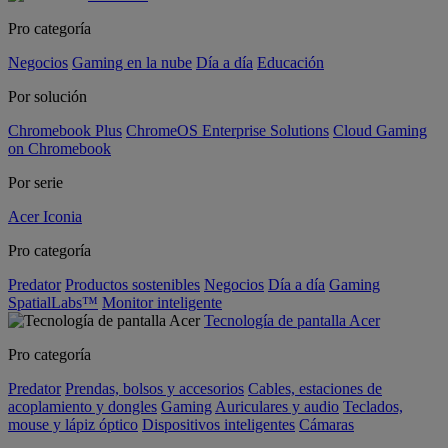
Pro categoría
Negocios
Gaming en la nube
Día a día
Educación
Por solución
Chromebook Plus
ChromeOS Enterprise Solutions
Cloud Gaming
on Chromebook
Por serie
Acer Iconia
Pro categoría
Predator
Productos sostenibles
Negocios
Día a día
Gaming
SpatialLabs™
Monitor inteligente
Tecnología de pantalla Acer
Pro categoría
Predator
Prendas, bolsos y accesorios
Cables, estaciones de
acoplamiento y dongles
Gaming
Auriculares y audio
Teclados,
mouse y lápiz óptico
Dispositivos inteligentes
Cámaras