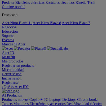
Predator
Bicicletas eléctricas
Escúteres eléctricos
Kinetic Tech
Gaming portátil
Destacado
Acer Nitro Blaze 11
Acer Nitro Blaze 8
Acer Nitro Blaze 7
Negocios
Educación
Soporte
Eventos
Marcas de Acer
Acer ID
Mi perfil
Mis productos
Registrar un producto
Mi comunidad
Cerrar sesión
Iniciar sesión
Registrarse
¿Qué es Acer ID?
AI
Productos
Productos nuevos
Copilot+ PC
Laptops
Desktops
Chromebooks
Tablets
Monitores
Electrónica y accesorios
Red
Movilidad eléctrica