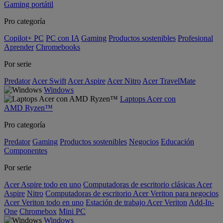
Gaming portátil
Pro categoría
Copilot+ PC
PC con IA
Gaming
Productos sostenibles
Profesional
Aprender
Chromebooks
Por serie
Predator
Acer Swift
Acer Aspire
Acer Nitro
Acer TravelMate
Windows
Laptops Acer con
AMD Ryzen™
Pro categoría
Predator
Gaming
Productos sostenibles
Negocios
Educación
Componentes
Por serie
Acer Aspire todo en uno
Computadoras de escritorio clásicas Acer
Aspire
Nitro
Computadoras de escritorio Acer Veriton para negocios
Acer Veriton todo en uno
Estación de trabajo Acer Veriton
Add-In-
One
Chromebox
Mini PC
Windows