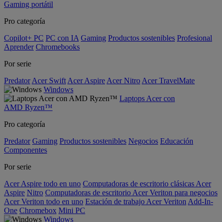
Gaming portátil
Pro categoría
Copilot+ PC
PC con IA
Gaming
Productos sostenibles
Profesional
Aprender
Chromebooks
Por serie
Predator
Acer Swift
Acer Aspire
Acer Nitro
Acer TravelMate
Windows
Laptops Acer con
AMD Ryzen™
Pro categoría
Predator
Gaming
Productos sostenibles
Negocios
Educación
Componentes
Por serie
Acer Aspire todo en uno
Computadoras de escritorio clásicas Acer
Aspire
Nitro
Computadoras de escritorio Acer Veriton para negocios
Acer Veriton todo en uno
Estación de trabajo Acer Veriton
Add-In-
One
Chromebox
Mini PC
Windows