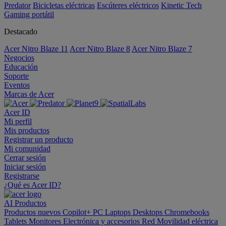
Predator
Bicicletas eléctricas
Escúteres eléctricos
Kinetic Tech
Gaming portátil
Destacado
Acer Nitro Blaze 11
Acer Nitro Blaze 8
Acer Nitro Blaze 7
Negocios
Educación
Soporte
Eventos
Marcas de Acer
Acer ID
Mi perfil
Mis productos
Registrar un producto
Mi comunidad
Cerrar sesión
Iniciar sesión
Registrarse
¿Qué es Acer ID?
AI
Productos
Productos nuevos
Copilot+ PC
Laptops
Desktops
Chromebooks
Tablets
Monitores
Electrónica y accesorios
Red
Movilidad eléctrica