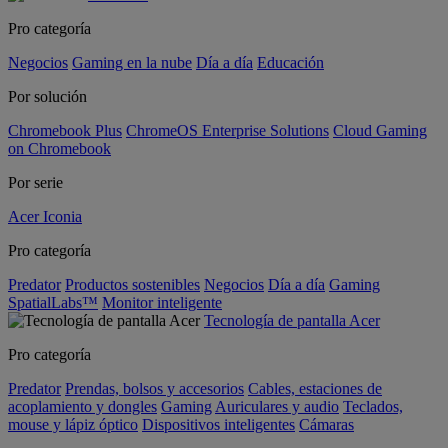
Pro categoría
Negocios
Gaming en la nube
Día a día
Educación
Por solución
Chromebook Plus
ChromeOS Enterprise Solutions
Cloud Gaming
on Chromebook
Por serie
Acer Iconia
Pro categoría
Predator
Productos sostenibles
Negocios
Día a día
Gaming
SpatialLabs™
Monitor inteligente
Tecnología de pantalla Acer
Pro categoría
Predator
Prendas, bolsos y accesorios
Cables, estaciones de
acoplamiento y dongles
Gaming
Auriculares y audio
Teclados,
mouse y lápiz óptico
Dispositivos inteligentes
Cámaras