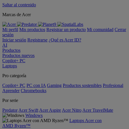
Saltar al contenido
Marcas de Acer
Mi perfil
Mis productos
Registrar un producto
Mi comunidad
Cerrar
sesión
Iniciar sesión
Registrarse
¿Qué es Acer ID?
AI
Productos
Productos nuevos
Copilot+ PC
Laptops
Pro categoría
Copilot+ PC
PC con IA
Gaming
Productos sostenibles
Profesional
Aprender
Chromebooks
Por serie
Predator
Acer Swift
Acer Aspire
Acer Nitro
Acer TravelMate
Windows
Laptops Acer con
AMD Ryzen™