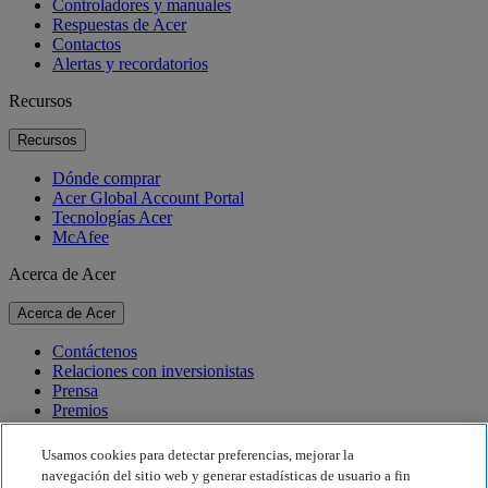
Controladores y manuales
Respuestas de Acer
Contactos
Alertas y recordatorios
Recursos
Recursos
Dónde comprar
Acer Global Account Portal
Tecnologías Acer
McAfee
Acerca de Acer
Acerca de Acer
Contáctenos
Relaciones con inversionistas
Prensa
Premios
Eventos
Usamos cookies para detectar preferencias, mejorar la
Sostenibilidad
navegación del sitio web y generar estadísticas de usuario a fin