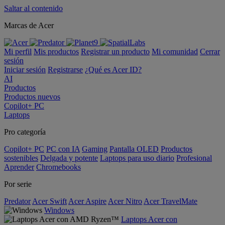
Saltar al contenido
Marcas de Acer
Mi perfil
Mis productos
Registrar un producto
Mi comunidad
Cerrar
sesión
Iniciar sesión
Registrarse
¿Qué es Acer ID?
AI
Productos
Productos nuevos
Copilot+ PC
Laptops
Pro categoría
Copilot+ PC
PC con IA
Gaming
Pantalla OLED
Productos
sostenibles
Delgada y potente
Laptops para uso diario
Profesional
Aprender
Chromebooks
Por serie
Predator
Acer Swift
Acer Aspire
Acer Nitro
Acer TravelMate
Windows
Laptops Acer con