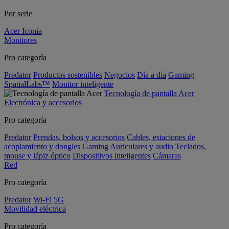
Por serie
Acer Iconia
Monitores
Pro categoría
Predator
Productos sostenibles
Negocios
Día a día
Gaming
SpatialLabs™
Monitor inteligente
Tecnología de pantalla Acer
Electrónica y accesorios
Pro categoría
Predator
Prendas, bolsos y accesorios
Cables, estaciones de
acoplamiento y dongles
Gaming
Auriculares y audio
Teclados,
mouse y lápiz óptico
Dispositivos inteligentes
Cámaras
Red
Pro categoría
Predator
Wi-Fi
5G
Movilidad eléctrica
Pro categoría