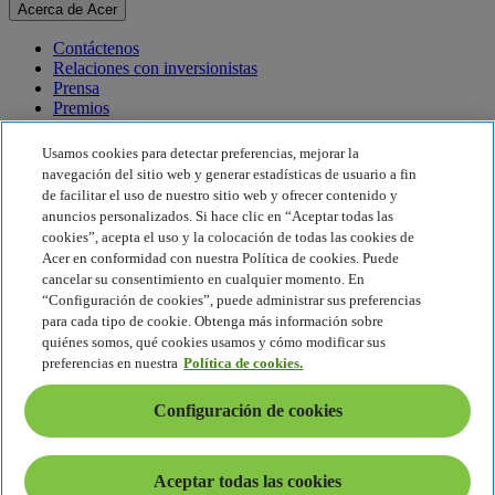
Acerca de Acer
Contáctenos
Relaciones con inversionistas
Prensa
Premios
Eventos
Usamos cookies para detectar preferencias, mejorar la
Sostenibilidad
navegación del sitio web y generar estadísticas de usuario a fin
de facilitar el uso de nuestro sitio web y ofrecer contenido y
Sostenibilidad
anuncios personalizados. Si hace clic en “Aceptar todas las
cookies”, acepta el uso y la colocación de todas las cookies de
Responsabilidad social corporativa
Acer en conformidad con nuestra Política de cookies. Puede
Huella de carbono del producto
cancelar su consentimiento en cualquier momento. En
Proyecto Humanity
“Configuración de cookies”, puede administrar sus preferencias
Earthion
para cada tipo de cookie. Obtenga más información sobre
Política de privacidad
quiénes somos, qué cookies usamos y cómo modificar sus
Política de cookies
preferencias en nuestra
Política de cookies.
Aviso legal
Información legal adicional
Configuración de cookies
Política de accesibilidad
Configuración de cookies
América Latina - Español
Aceptar todas las cookies