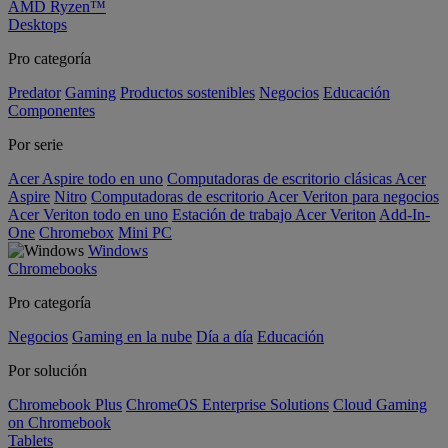
AMD Ryzen™
Desktops
Pro categoría
Predator
Gaming
Productos sostenibles
Negocios
Educación
Componentes
Por serie
Acer Aspire todo en uno
Computadoras de escritorio clásicas Acer
Aspire
Nitro
Computadoras de escritorio Acer Veriton para negocios
Acer Veriton todo en uno
Estación de trabajo Acer Veriton
Add-In-
One
Chromebox
Mini PC
Windows
Chromebooks
Pro categoría
Negocios
Gaming en la nube
Día a día
Educación
Por solución
Chromebook Plus
ChromeOS Enterprise Solutions
Cloud Gaming
on Chromebook
Tablets