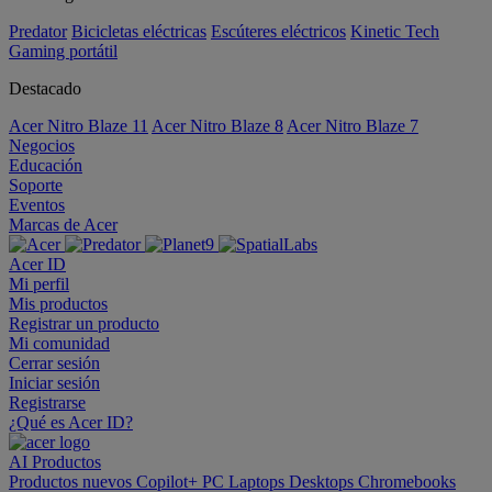
Predator
Bicicletas eléctricas
Escúteres eléctricos
Kinetic Tech
Gaming portátil
Destacado
Acer Nitro Blaze 11
Acer Nitro Blaze 8
Acer Nitro Blaze 7
Negocios
Educación
Soporte
Eventos
Marcas de Acer
Acer ID
Mi perfil
Mis productos
Registrar un producto
Mi comunidad
Cerrar sesión
Iniciar sesión
Registrarse
¿Qué es Acer ID?
AI
Productos
Productos nuevos
Copilot+ PC
Laptops
Desktops
Chromebooks