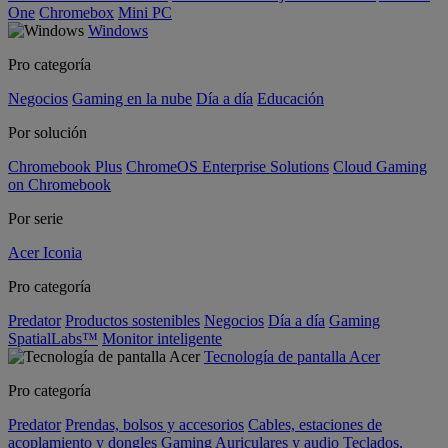
One
Chromebox
Mini PC
Windows
Pro categoría
Negocios
Gaming en la nube
Día a día
Educación
Por solución
Chromebook Plus
ChromeOS Enterprise Solutions
Cloud Gaming
on Chromebook
Por serie
Acer Iconia
Pro categoría
Predator
Productos sostenibles
Negocios
Día a día
Gaming
SpatialLabs™
Monitor inteligente
Tecnología de pantalla Acer
Pro categoría
Predator
Prendas, bolsos y accesorios
Cables, estaciones de
acoplamiento y dongles
Gaming
Auriculares y audio
Teclados,