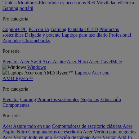
Tablets
Monitores
Electrónica y accesorios
Red
Movilidad eléctrica
Gaming portátil
Pro categoría
Copilot+ PC
PC con IA
Gaming
Pantalla OLED
Productos
sostenibles
Delgada y potente
Laptops para uso diario
Profesional
Aprender
Chromebooks
Por serie
Predator
Acer Swift
Acer Aspire
Acer Nitro
Acer TravelMate
Windows
Laptops Acer con
AMD Ryzen™
Pro categoría
Predator
Gaming
Productos sostenibles
Negocios
Educación
Componentes
Por serie
Acer Aspire todo en uno
Computadoras de escritorio clásicas Acer
Aspire
Nitro
Computadoras de escritorio Acer Veriton para negocios
Acer Veriton todo en uno
Estación de trabajo Acer Veriton
Add-In-