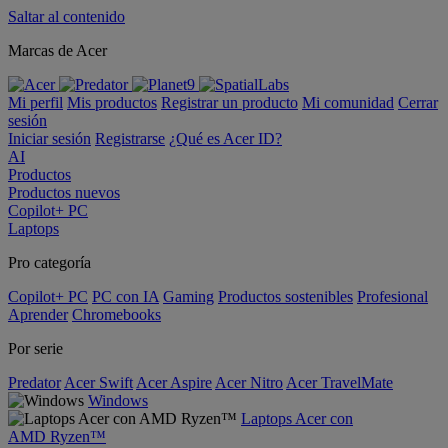
Saltar al contenido
Marcas de Acer
Mi perfil
Mis productos
Registrar un producto
Mi comunidad
Cerrar
sesión
Iniciar sesión
Registrarse
¿Qué es Acer ID?
AI
Productos
Productos nuevos
Copilot+ PC
Laptops
Pro categoría
Copilot+ PC
PC con IA
Gaming
Productos sostenibles
Profesional
Aprender
Chromebooks
Por serie
Predator
Acer Swift
Acer Aspire
Acer Nitro
Acer TravelMate
Windows
Laptops Acer con
AMD Ryzen™