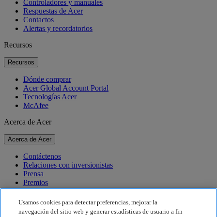
Controladores y manuales
Respuestas de Acer
Contactos
Alertas y recordatorios
Recursos
Recursos
Dónde comprar
Acer Global Account Portal
Tecnologías Acer
McAfee
Acerca de Acer
Acerca de Acer
Contáctenos
Relaciones con inversionistas
Prensa
Premios
Eventos
Usamos cookies para detectar preferencias, mejorar la
Sostenibilidad
navegación del sitio web y generar estadísticas de usuario a fin