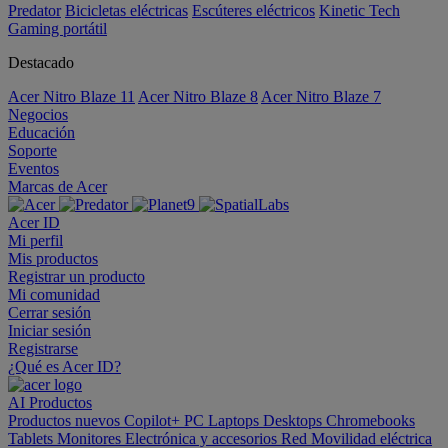
Predator
Bicicletas eléctricas
Escúteres eléctricos
Kinetic Tech
Gaming portátil
Destacado
Acer Nitro Blaze 11
Acer Nitro Blaze 8
Acer Nitro Blaze 7
Negocios
Educación
Soporte
Eventos
Marcas de Acer
Acer ID
Mi perfil
Mis productos
Registrar un producto
Mi comunidad
Cerrar sesión
Iniciar sesión
Registrarse
¿Qué es Acer ID?
AI
Productos
Productos nuevos
Copilot+ PC
Laptops
Desktops
Chromebooks
Tablets
Monitores
Electrónica y accesorios
Red
Movilidad eléctrica