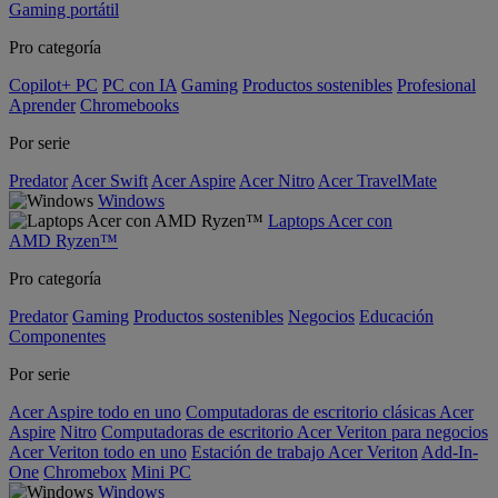
Gaming portátil
Pro categoría
Copilot+ PC
PC con IA
Gaming
Productos sostenibles
Profesional
Aprender
Chromebooks
Por serie
Predator
Acer Swift
Acer Aspire
Acer Nitro
Acer TravelMate
Windows
Laptops Acer con
AMD Ryzen™
Pro categoría
Predator
Gaming
Productos sostenibles
Negocios
Educación
Componentes
Por serie
Acer Aspire todo en uno
Computadoras de escritorio clásicas Acer
Aspire
Nitro
Computadoras de escritorio Acer Veriton para negocios
Acer Veriton todo en uno
Estación de trabajo Acer Veriton
Add-In-
One
Chromebox
Mini PC
Windows