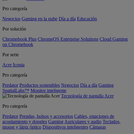
Pro categoría
Negocios
Gaming en la nube
Día a día
Educación
Por solución
Chromebook Plus
ChromeOS Enterprise Solutions
Cloud Gaming
on Chromebook
Por serie
Acer Iconia
Pro categoría
Predator
Productos sostenibles
Negocios
Día a día
Gaming
SpatialLabs™
Monitor inteligente
Tecnología de pantalla Acer
Pro categoría
Predator
Prendas, bolsos y accesorios
Cables, estaciones de
acoplamiento y dongles
Gaming
Auriculares y audio
Teclados,
mouse y lápiz óptico
Dispositivos inteligentes
Cámaras