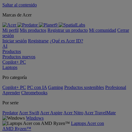
Saltar al contenido
Marcas de Acer
Mi perfil
Mis productos
Registrar un producto
Mi comunidad
Cerrar
sesión
Iniciar sesión
Registrarse
¿Qué es Acer ID?
AI
Productos
Productos nuevos
Copilot+ PC
Laptops
Pro categoría
Copilot+ PC
PC con IA
Gaming
Productos sostenibles
Profesional
Aprender
Chromebooks
Por serie
Predator
Acer Swift
Acer Aspire
Acer Nitro
Acer TravelMate
Windows
Laptops Acer con
AMD Ryzen™