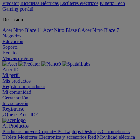
Predator
Bicicletas eléctricas
Escúteres eléctricos
Kinetic Tech
Gaming portátil
Destacado
Acer Nitro Blaze 11
Acer Nitro Blaze 8
Acer Nitro Blaze 7
Negocios
Educación
Soporte
Eventos
Marcas de Acer
Acer ID
Mi perfil
Mis productos
Registrar un producto
Mi comunidad
Cerrar sesión
Iniciar sesión
Registrarse
¿Qué es Acer ID?
AI
Productos
Productos nuevos
Copilot+ PC
Laptops
Desktops
Chromebooks
Tablets
Monitores
Electrónica y accesorios
Red
Movilidad eléctrica