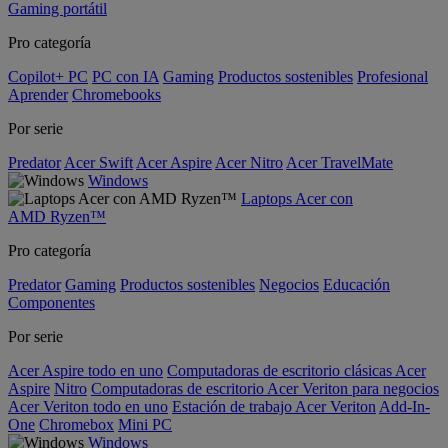
Gaming portátil
Pro categoría
Copilot+ PC
PC con IA
Gaming
Productos sostenibles
Profesional
Aprender
Chromebooks
Por serie
Predator
Acer Swift
Acer Aspire
Acer Nitro
Acer TravelMate
Windows
Laptops Acer con
AMD Ryzen™
Pro categoría
Predator
Gaming
Productos sostenibles
Negocios
Educación
Componentes
Por serie
Acer Aspire todo en uno
Computadoras de escritorio clásicas Acer
Aspire
Nitro
Computadoras de escritorio Acer Veriton para negocios
Acer Veriton todo en uno
Estación de trabajo Acer Veriton
Add-In-
One
Chromebox
Mini PC
Windows