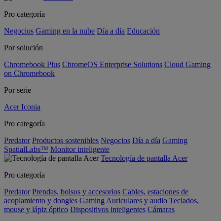
Pro categoría
Negocios
Gaming en la nube
Día a día
Educación
Por solución
Chromebook Plus
ChromeOS Enterprise Solutions
Cloud Gaming
on Chromebook
Por serie
Acer Iconia
Pro categoría
Predator
Productos sostenibles
Negocios
Día a día
Gaming
SpatialLabs™
Monitor inteligente
Tecnología de pantalla Acer
Pro categoría
Predator
Prendas, bolsos y accesorios
Cables, estaciones de
acoplamiento y dongles
Gaming
Auriculares y audio
Teclados,
mouse y lápiz óptico
Dispositivos inteligentes
Cámaras