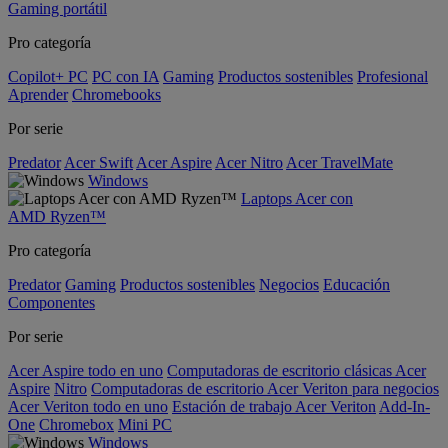
Gaming portátil
Pro categoría
Copilot+ PC
PC con IA
Gaming
Productos sostenibles
Profesional
Aprender
Chromebooks
Por serie
Predator
Acer Swift
Acer Aspire
Acer Nitro
Acer TravelMate
Windows
Laptops Acer con
AMD Ryzen™
Pro categoría
Predator
Gaming
Productos sostenibles
Negocios
Educación
Componentes
Por serie
Acer Aspire todo en uno
Computadoras de escritorio clásicas Acer
Aspire
Nitro
Computadoras de escritorio Acer Veriton para negocios
Acer Veriton todo en uno
Estación de trabajo Acer Veriton
Add-In-
One
Chromebox
Mini PC
Windows