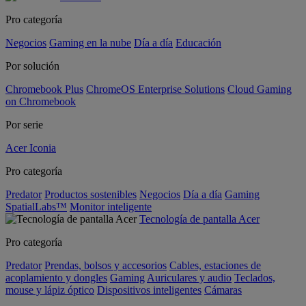
Pro categoría
Negocios
Gaming en la nube
Día a día
Educación
Por solución
Chromebook Plus
ChromeOS Enterprise Solutions
Cloud Gaming
on Chromebook
Por serie
Acer Iconia
Pro categoría
Predator
Productos sostenibles
Negocios
Día a día
Gaming
SpatialLabs™
Monitor inteligente
Tecnología de pantalla Acer
Pro categoría
Predator
Prendas, bolsos y accesorios
Cables, estaciones de
acoplamiento y dongles
Gaming
Auriculares y audio
Teclados,
mouse y lápiz óptico
Dispositivos inteligentes
Cámaras