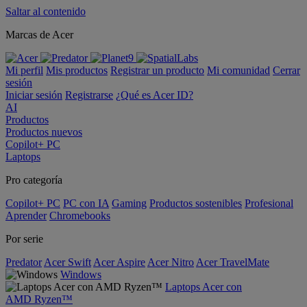
Saltar al contenido
Marcas de Acer
Mi perfil
Mis productos
Registrar un producto
Mi comunidad
Cerrar
sesión
Iniciar sesión
Registrarse
¿Qué es Acer ID?
AI
Productos
Productos nuevos
Copilot+ PC
Laptops
Pro categoría
Copilot+ PC
PC con IA
Gaming
Productos sostenibles
Profesional
Aprender
Chromebooks
Por serie
Predator
Acer Swift
Acer Aspire
Acer Nitro
Acer TravelMate
Windows
Laptops Acer con
AMD Ryzen™