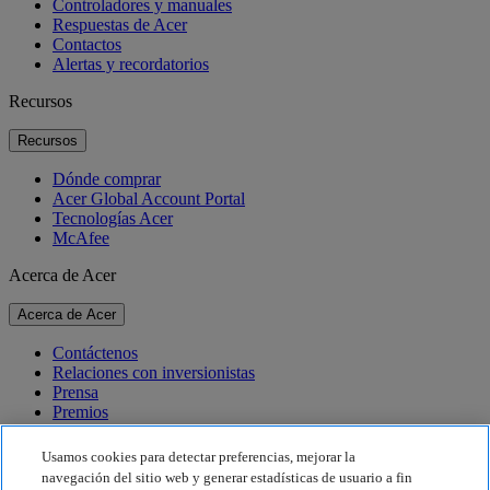
Controladores y manuales
Respuestas de Acer
Contactos
Alertas y recordatorios
Recursos
Recursos
Dónde comprar
Acer Global Account Portal
Tecnologías Acer
McAfee
Acerca de Acer
Acerca de Acer
Contáctenos
Relaciones con inversionistas
Prensa
Premios
Eventos
Usamos cookies para detectar preferencias, mejorar la
Sostenibilidad
navegación del sitio web y generar estadísticas de usuario a fin