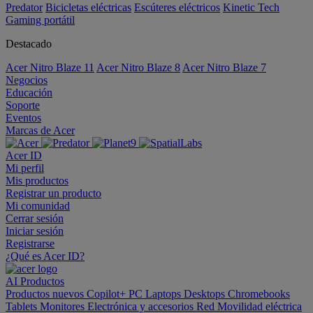
Predator
Bicicletas eléctricas
Escúteres eléctricos
Kinetic Tech
Gaming portátil
Destacado
Acer Nitro Blaze 11
Acer Nitro Blaze 8
Acer Nitro Blaze 7
Negocios
Educación
Soporte
Eventos
Marcas de Acer
Acer ID
Mi perfil
Mis productos
Registrar un producto
Mi comunidad
Cerrar sesión
Iniciar sesión
Registrarse
¿Qué es Acer ID?
AI
Productos
Productos nuevos
Copilot+ PC
Laptops
Desktops
Chromebooks
Tablets
Monitores
Electrónica y accesorios
Red
Movilidad eléctrica