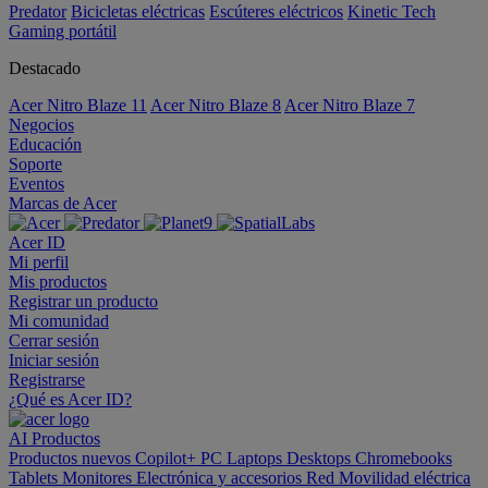
Predator
Bicicletas eléctricas
Escúteres eléctricos
Kinetic Tech
Gaming portátil
Destacado
Acer Nitro Blaze 11
Acer Nitro Blaze 8
Acer Nitro Blaze 7
Negocios
Educación
Soporte
Eventos
Marcas de Acer
Acer ID
Mi perfil
Mis productos
Registrar un producto
Mi comunidad
Cerrar sesión
Iniciar sesión
Registrarse
¿Qué es Acer ID?
AI
Productos
Productos nuevos
Copilot+ PC
Laptops
Desktops
Chromebooks
Tablets
Monitores
Electrónica y accesorios
Red
Movilidad eléctrica