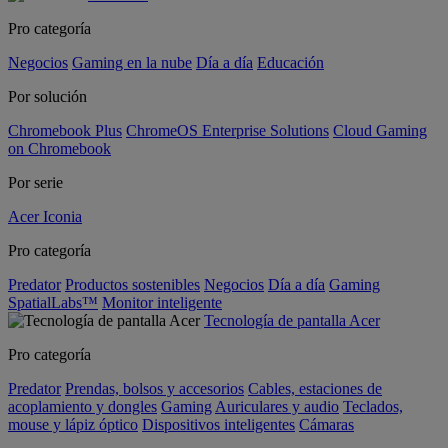
Pro categoría
Negocios
Gaming en la nube
Día a día
Educación
Por solución
Chromebook Plus
ChromeOS Enterprise Solutions
Cloud Gaming
on Chromebook
Por serie
Acer Iconia
Pro categoría
Predator
Productos sostenibles
Negocios
Día a día
Gaming
SpatialLabs™
Monitor inteligente
Tecnología de pantalla Acer
Pro categoría
Predator
Prendas, bolsos y accesorios
Cables, estaciones de
acoplamiento y dongles
Gaming
Auriculares y audio
Teclados,
mouse y lápiz óptico
Dispositivos inteligentes
Cámaras