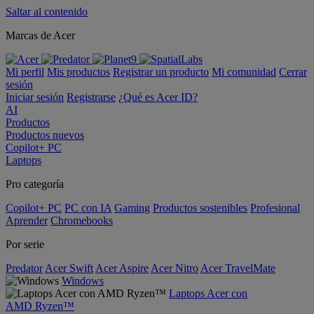
Saltar al contenido
Marcas de Acer
Mi perfil
Mis productos
Registrar un producto
Mi comunidad
Cerrar
sesión
Iniciar sesión
Registrarse
¿Qué es Acer ID?
AI
Productos
Productos nuevos
Copilot+ PC
Laptops
Pro categoría
Copilot+ PC
PC con IA
Gaming
Productos sostenibles
Profesional
Aprender
Chromebooks
Por serie
Predator
Acer Swift
Acer Aspire
Acer Nitro
Acer TravelMate
Windows
Laptops Acer con
AMD Ryzen™