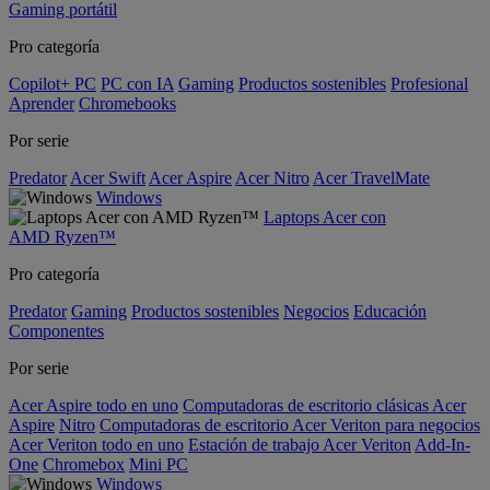
Gaming portátil
Pro categoría
Copilot+ PC
PC con IA
Gaming
Productos sostenibles
Profesional
Aprender
Chromebooks
Por serie
Predator
Acer Swift
Acer Aspire
Acer Nitro
Acer TravelMate
Windows
Laptops Acer con
AMD Ryzen™
Pro categoría
Predator
Gaming
Productos sostenibles
Negocios
Educación
Componentes
Por serie
Acer Aspire todo en uno
Computadoras de escritorio clásicas Acer
Aspire
Nitro
Computadoras de escritorio Acer Veriton para negocios
Acer Veriton todo en uno
Estación de trabajo Acer Veriton
Add-In-
One
Chromebox
Mini PC
Windows