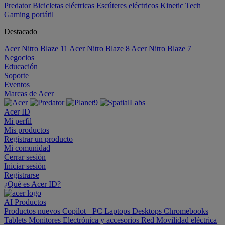
Predator
Bicicletas eléctricas
Escúteres eléctricos
Kinetic Tech
Gaming portátil
Destacado
Acer Nitro Blaze 11
Acer Nitro Blaze 8
Acer Nitro Blaze 7
Negocios
Educación
Soporte
Eventos
Marcas de Acer
Acer ID
Mi perfil
Mis productos
Registrar un producto
Mi comunidad
Cerrar sesión
Iniciar sesión
Registrarse
¿Qué es Acer ID?
AI
Productos
Productos nuevos
Copilot+ PC
Laptops
Desktops
Chromebooks
Tablets
Monitores
Electrónica y accesorios
Red
Movilidad eléctrica