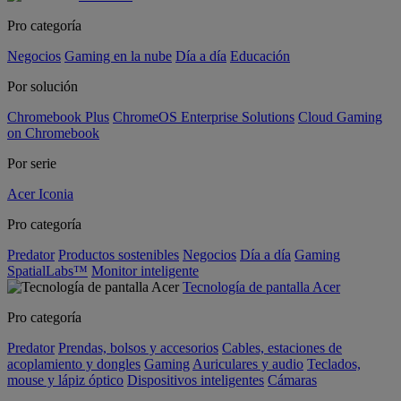
Pro categoría
Negocios
Gaming en la nube
Día a día
Educación
Por solución
Chromebook Plus
ChromeOS Enterprise Solutions
Cloud Gaming
on Chromebook
Por serie
Acer Iconia
Pro categoría
Predator
Productos sostenibles
Negocios
Día a día
Gaming
SpatialLabs™
Monitor inteligente
Tecnología de pantalla Acer
Pro categoría
Predator
Prendas, bolsos y accesorios
Cables, estaciones de
acoplamiento y dongles
Gaming
Auriculares y audio
Teclados,
mouse y lápiz óptico
Dispositivos inteligentes
Cámaras