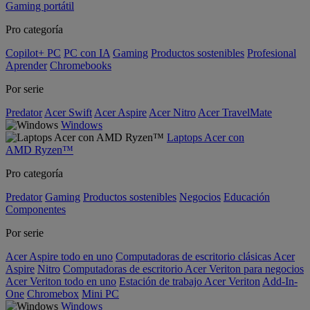
Gaming portátil
Pro categoría
Copilot+ PC
PC con IA
Gaming
Productos sostenibles
Profesional
Aprender
Chromebooks
Por serie
Predator
Acer Swift
Acer Aspire
Acer Nitro
Acer TravelMate
Windows
Laptops Acer con
AMD Ryzen™
Pro categoría
Predator
Gaming
Productos sostenibles
Negocios
Educación
Componentes
Por serie
Acer Aspire todo en uno
Computadoras de escritorio clásicas Acer
Aspire
Nitro
Computadoras de escritorio Acer Veriton para negocios
Acer Veriton todo en uno
Estación de trabajo Acer Veriton
Add-In-
One
Chromebox
Mini PC
Windows