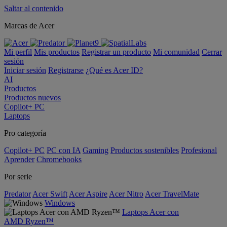
Saltar al contenido
Marcas de Acer
Mi perfil
Mis productos
Registrar un producto
Mi comunidad
Cerrar
sesión
Iniciar sesión
Registrarse
¿Qué es Acer ID?
AI
Productos
Productos nuevos
Copilot+ PC
Laptops
Pro categoría
Copilot+ PC
PC con IA
Gaming
Productos sostenibles
Profesional
Aprender
Chromebooks
Por serie
Predator
Acer Swift
Acer Aspire
Acer Nitro
Acer TravelMate
Windows
Laptops Acer con
AMD Ryzen™