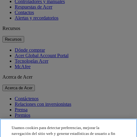
Controladores y manuales
Respuestas de Acer
Contactos
Alertas y recordatorios
Recursos
Recursos
Dónde comprar
Acer Global Account Portal
Tecnologías Acer
McAfee
Acerca de Acer
Acerca de Acer
Contáctenos
Relaciones con inversionistas
Prensa
Premios
Eventos
Usamos cookies para detectar preferencias, mejorar la
Sostenibilidad
navegación del sitio web y generar estadísticas de usuario a fin