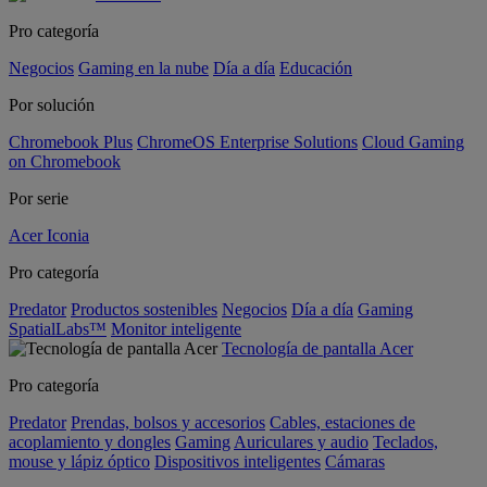
Pro categoría
Negocios
Gaming en la nube
Día a día
Educación
Por solución
Chromebook Plus
ChromeOS Enterprise Solutions
Cloud Gaming
on Chromebook
Por serie
Acer Iconia
Pro categoría
Predator
Productos sostenibles
Negocios
Día a día
Gaming
SpatialLabs™
Monitor inteligente
Tecnología de pantalla Acer
Pro categoría
Predator
Prendas, bolsos y accesorios
Cables, estaciones de
acoplamiento y dongles
Gaming
Auriculares y audio
Teclados,
mouse y lápiz óptico
Dispositivos inteligentes
Cámaras