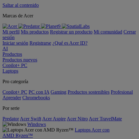
Saltar al contenido
Marcas de Acer
Mi perfil
Mis productos
Registrar un producto
Mi comunidad
Cerrar
sesión
Iniciar sesión
Registrarse
¿Qué es Acer ID?
AI
Productos
Productos nuevos
Copilot+ PC
Laptops
Pro categoría
Copilot+ PC
PC con IA
Gaming
Productos sostenibles
Profesional
Aprender
Chromebooks
Por serie
Predator
Acer Swift
Acer Aspire
Acer Nitro
Acer TravelMate
Windows
Laptops Acer con
AMD Ryzen™