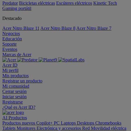
Predator
Bicicletas eléctricas
Escúteres eléctricos
Kinetic Tech
Gaming portátil
Destacado
Acer Nitro Blaze 11
Acer Nitro Blaze 8
Acer Nitro Blaze 7
Negocios
Educación
Soporte
Eventos
Marcas de Acer
Acer ID
Mi perfil
Mis productos
Registrar un producto
Mi comunidad
Cerrar sesión
Iniciar sesión
Registrarse
¿Qué es Acer ID?
AI
Productos
Productos nuevos
Copilot+ PC
Laptops
Desktops
Chromebooks
Tablets
Monitores
Electrónica y accesorios
Red
Movilidad eléctrica