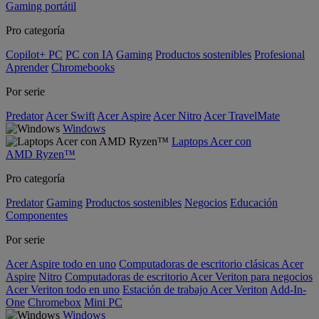
Gaming portátil
Pro categoría
Copilot+ PC
PC con IA
Gaming
Productos sostenibles
Profesional
Aprender
Chromebooks
Por serie
Predator
Acer Swift
Acer Aspire
Acer Nitro
Acer TravelMate
Windows
Laptops Acer con
AMD Ryzen™
Pro categoría
Predator
Gaming
Productos sostenibles
Negocios
Educación
Componentes
Por serie
Acer Aspire todo en uno
Computadoras de escritorio clásicas Acer
Aspire
Nitro
Computadoras de escritorio Acer Veriton para negocios
Acer Veriton todo en uno
Estación de trabajo Acer Veriton
Add-In-
One
Chromebox
Mini PC
Windows