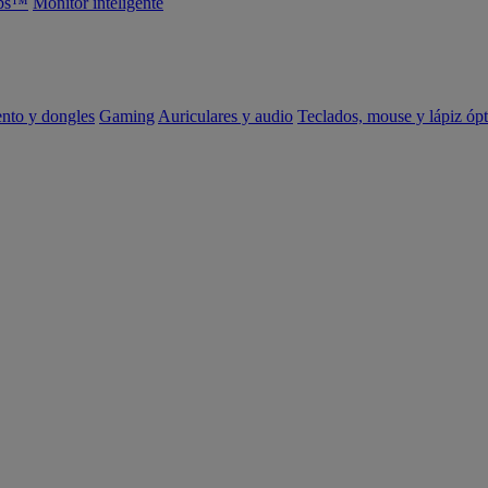
abs™
Monitor inteligente
ento y dongles
Gaming
Auriculares y audio
Teclados, mouse y lápiz ópt