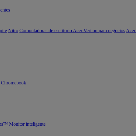
entes
pire
Nitro
Computadoras de escritorio Acer Veriton para negocios
Acer
n Chromebook
abs™
Monitor inteligente