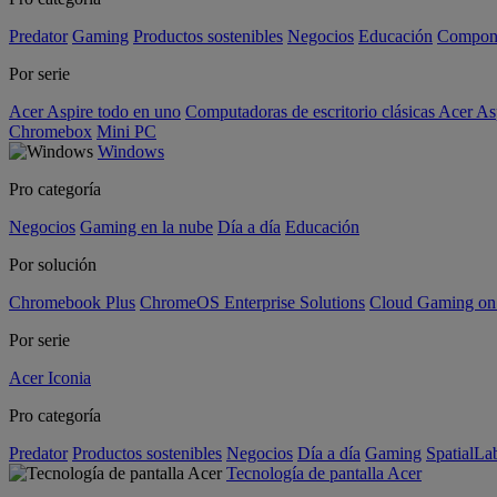
Predator
Gaming
Productos sostenibles
Negocios
Educación
Compon
Por serie
Acer Aspire todo en uno
Computadoras de escritorio clásicas Acer As
Chromebox
Mini PC
Windows
Pro categoría
Negocios
Gaming en la nube
Día a día
Educación
Por solución
Chromebook Plus
ChromeOS Enterprise Solutions
Cloud Gaming o
Por serie
Acer Iconia
Pro categoría
Predator
Productos sostenibles
Negocios
Día a día
Gaming
SpatialL
Tecnología de pantalla Acer