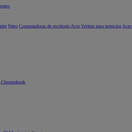
entes
pire
Nitro
Computadoras de escritorio Acer Veriton para negocios
Acer
n Chromebook