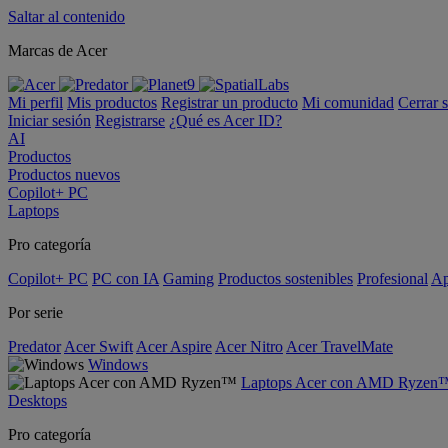
Saltar al contenido
Marcas de Acer
Mi perfil
Mis productos
Registrar un producto
Mi comunidad
Cerrar 
Iniciar sesión
Registrarse
¿Qué es Acer ID?
AI
Productos
Productos nuevos
Copilot+ PC
Laptops
Pro categoría
Copilot+ PC
PC con IA
Gaming
Productos sostenibles
Profesional
Ap
Por serie
Predator
Acer Swift
Acer Aspire
Acer Nitro
Acer TravelMate
Windows
Laptops Acer con AMD Ryzen
Desktops
Pro categoría