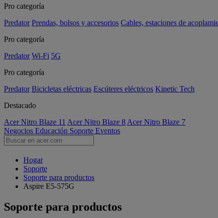
Pro categoría
Predator
Prendas, bolsos y accesorios
Cables, estaciones de acoplami
Pro categoría
Predator
Wi-Fi
5G
Pro categoría
Predator
Bicicletas eléctricas
Escúteres eléctricos
Kinetic Tech
Destacado
Acer Nitro Blaze 11
Acer Nitro Blaze 8
Acer Nitro Blaze 7
Negocios
Educación
Soporte
Eventos
Hogar
Soporte
Soporte para productos
Aspire E5-575G
Soporte para productos