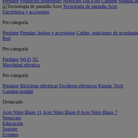
Predator
Productos sostenibles
Negocios
Día a día
Gaming
SpatialL
Tecnología de pantalla Acer
Electrónica y accesorios
Pro categoría
Predator
Prendas, bolsos y accesorios
Cables, estaciones de acoplami
Red
Pro categoría
Predator
Wi-Fi
5G
Movilidad eléctrica
Pro categoría
Predator
Bicicletas eléctricas
Escúteres eléctricos
Kinetic Tech
Gaming portátil
Destacado
Acer Nitro Blaze 11
Acer Nitro Blaze 8
Acer Nitro Blaze 7
Negocios
Educación
Soporte
Eventos