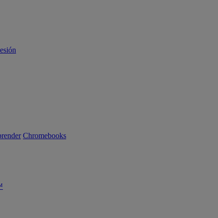
sesión
render
Chromebooks
™