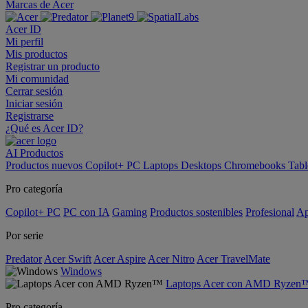
Marcas de Acer
Acer ID
Mi perfil
Mis productos
Registrar un producto
Mi comunidad
Cerrar sesión
Iniciar sesión
Registrarse
¿Qué es Acer ID?
AI
Productos
Productos nuevos
Copilot+ PC
Laptops
Desktops
Chromebooks
Tabl
Pro categoría
Copilot+ PC
PC con IA
Gaming
Productos sostenibles
Profesional
Ap
Por serie
Predator
Acer Swift
Acer Aspire
Acer Nitro
Acer TravelMate
Windows
Laptops Acer con AMD Ryzen
Pro categoría