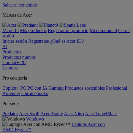
Saltar al contenido
Marcas de Acer
Mi perfil
Mis productos
Registrar un producto
Mi comunidad
Cerrar
sesión
Iniciar sesión
Registrarse
¿Qué es Acer ID?
AI
Productos
Productos nuevos
Copilot+ PC
Laptops
Pro categoría
Copilot+ PC
PC con IA
Gaming
Productos sostenibles
Profesional
Aprender
Chromebooks
Por serie
Predator
Acer Swift
Acer Aspire
Acer Nitro
Acer TravelMate
Windows
Laptops Acer con
AMD Ryzen™