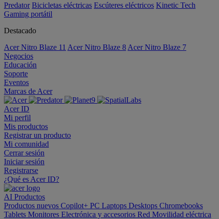
Predator
Bicicletas eléctricas
Escúteres eléctricos
Kinetic Tech
Gaming portátil
Destacado
Acer Nitro Blaze 11
Acer Nitro Blaze 8
Acer Nitro Blaze 7
Negocios
Educación
Soporte
Eventos
Marcas de Acer
Acer ID
Mi perfil
Mis productos
Registrar un producto
Mi comunidad
Cerrar sesión
Iniciar sesión
Registrarse
¿Qué es Acer ID?
AI
Productos
Productos nuevos
Copilot+ PC
Laptops
Desktops
Chromebooks
Tablets
Monitores
Electrónica y accesorios
Red
Movilidad eléctrica