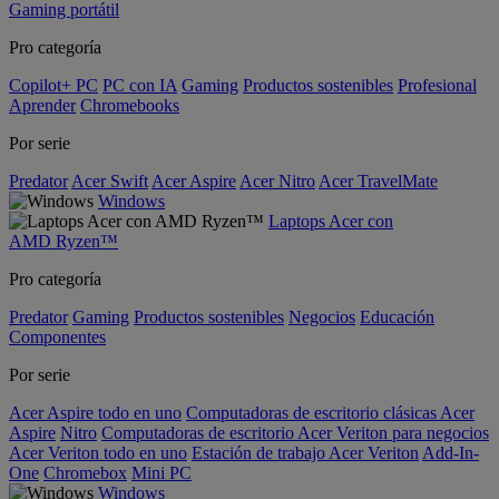
Gaming portátil
Pro categoría
Copilot+ PC
PC con IA
Gaming
Productos sostenibles
Profesional
Aprender
Chromebooks
Por serie
Predator
Acer Swift
Acer Aspire
Acer Nitro
Acer TravelMate
Windows
Laptops Acer con
AMD Ryzen™
Pro categoría
Predator
Gaming
Productos sostenibles
Negocios
Educación
Componentes
Por serie
Acer Aspire todo en uno
Computadoras de escritorio clásicas Acer
Aspire
Nitro
Computadoras de escritorio Acer Veriton para negocios
Acer Veriton todo en uno
Estación de trabajo Acer Veriton
Add-In-
One
Chromebox
Mini PC
Windows