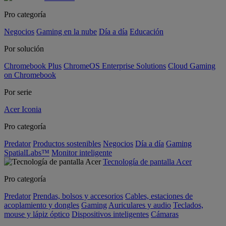
Pro categoría
Negocios
Gaming en la nube
Día a día
Educación
Por solución
Chromebook Plus
ChromeOS Enterprise Solutions
Cloud Gaming
on Chromebook
Por serie
Acer Iconia
Pro categoría
Predator
Productos sostenibles
Negocios
Día a día
Gaming
SpatialLabs™
Monitor inteligente
Tecnología de pantalla Acer
Pro categoría
Predator
Prendas, bolsos y accesorios
Cables, estaciones de
acoplamiento y dongles
Gaming
Auriculares y audio
Teclados,
mouse y lápiz óptico
Dispositivos inteligentes
Cámaras