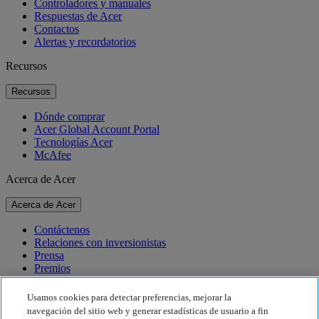
Controladores y manuales
Respuestas de Acer
Contactos
Alertas y recordatorios
Recursos
Recursos
Dónde comprar
Acer Global Account Portal
Tecnologías Acer
McAfee
Acerca de Acer
Acerca de Acer
Contáctenos
Relaciones con inversionistas
Prensa
Premios
Eventos
Usamos cookies para detectar preferencias, mejorar la
Sostenibilidad
navegación del sitio web y generar estadísticas de usuario a fin