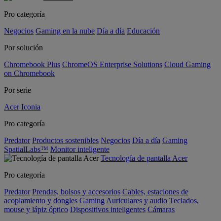
Pro categoría
Negocios
Gaming en la nube
Día a día
Educación
Por solución
Chromebook Plus
ChromeOS Enterprise Solutions
Cloud Gaming
on Chromebook
Por serie
Acer Iconia
Pro categoría
Predator
Productos sostenibles
Negocios
Día a día
Gaming
SpatialLabs™
Monitor inteligente
Tecnología de pantalla Acer
Pro categoría
Predator
Prendas, bolsos y accesorios
Cables, estaciones de
acoplamiento y dongles
Gaming
Auriculares y audio
Teclados,
mouse y lápiz óptico
Dispositivos inteligentes
Cámaras