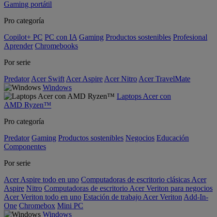
Gaming portátil
Pro categoría
Copilot+ PC
PC con IA
Gaming
Productos sostenibles
Profesional
Aprender
Chromebooks
Por serie
Predator
Acer Swift
Acer Aspire
Acer Nitro
Acer TravelMate
Windows
Laptops Acer con
AMD Ryzen™
Pro categoría
Predator
Gaming
Productos sostenibles
Negocios
Educación
Componentes
Por serie
Acer Aspire todo en uno
Computadoras de escritorio clásicas Acer
Aspire
Nitro
Computadoras de escritorio Acer Veriton para negocios
Acer Veriton todo en uno
Estación de trabajo Acer Veriton
Add-In-
One
Chromebox
Mini PC
Windows