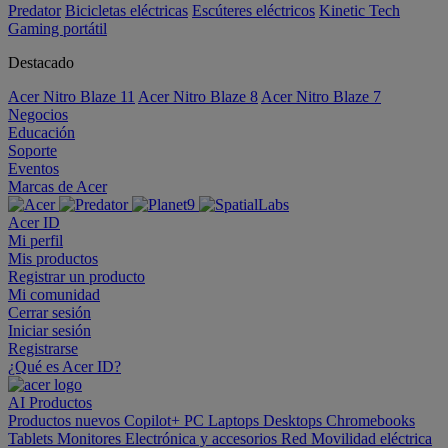
Predator
Bicicletas eléctricas
Escúteres eléctricos
Kinetic Tech
Gaming portátil
Destacado
Acer Nitro Blaze 11
Acer Nitro Blaze 8
Acer Nitro Blaze 7
Negocios
Educación
Soporte
Eventos
Marcas de Acer
Acer ID
Mi perfil
Mis productos
Registrar un producto
Mi comunidad
Cerrar sesión
Iniciar sesión
Registrarse
¿Qué es Acer ID?
AI
Productos
Productos nuevos
Copilot+ PC
Laptops
Desktops
Chromebooks
Tablets
Monitores
Electrónica y accesorios
Red
Movilidad eléctrica