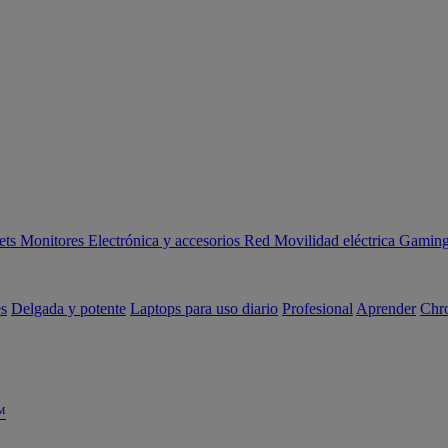
ets
Monitores
Electrónica y accesorios
Red
Movilidad eléctrica
Gaming 
es
Delgada y potente
Laptops para uso diario
Profesional
Aprender
Chr
™