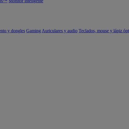
abs™
Monitor inteligente
ento y dongles
Gaming
Auriculares y audio
Teclados, mouse y lápiz ópt