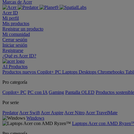
Marcas de Acer
Acer ID
Mi perfil
Mis productos
Registrar un producto
Mi comunidad
Cerrar sesión
Iniciar sesión
Registrarse
¿Qué es Acer ID?
AI
Productos
Productos nuevos
Copilot+ PC
Laptops
Desktops
Chromebooks
Tabl
Pro categoría
Copilot+ PC
PC con IA
Gaming
Pantalla OLED
Productos sostenibl
Por serie
Predator
Acer Swift
Acer Aspire
Acer Nitro
Acer TravelMate
Windows
Laptops Acer con AMD Ryzen
Pro categoría