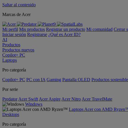
Saltar al contenido
Marcas de Acer
Mi perfil
Mis productos
Registrar un producto
Mi comunidad
Cerrar 
Iniciar sesión
Registrarse
¿Qué es Acer ID?
AI
Productos
Productos nuevos
Copilot+ PC
Laptops
Pro categoría
Copilot+ PC
PC con IA
Gaming
Pantalla OLED
Productos sostenibl
Por serie
Predator
Acer Swift
Acer Aspire
Acer Nitro
Acer TravelMate
Windows
Laptops Acer con AMD Ryzen
Desktops
Pro categoría