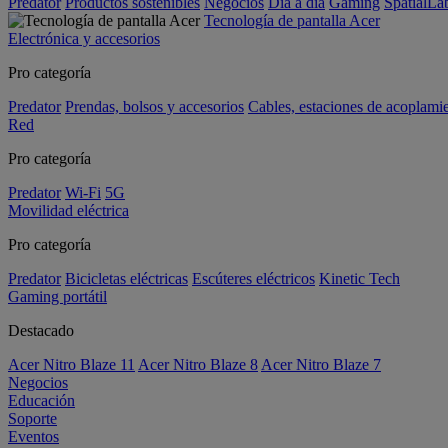
Predator
Productos sostenibles
Negocios
Día a día
Gaming
SpatialL
Tecnología de pantalla Acer
Electrónica y accesorios
Pro categoría
Predator
Prendas, bolsos y accesorios
Cables, estaciones de acoplami
Red
Pro categoría
Predator
Wi-Fi
5G
Movilidad eléctrica
Pro categoría
Predator
Bicicletas eléctricas
Escúteres eléctricos
Kinetic Tech
Gaming portátil
Destacado
Acer Nitro Blaze 11
Acer Nitro Blaze 8
Acer Nitro Blaze 7
Negocios
Educación
Soporte
Eventos