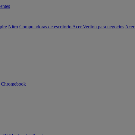
entes
pire
Nitro
Computadoras de escritorio Acer Veriton para negocios
Acer
n Chromebook