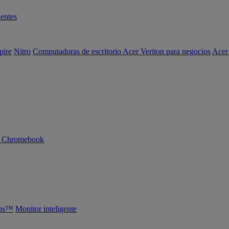
entes
pire
Nitro
Computadoras de escritorio Acer Veriton para negocios
Acer
n Chromebook
abs™
Monitor inteligente