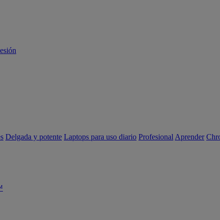
sesión
es
Delgada y potente
Laptops para uso diario
Profesional
Aprender
Chr
™