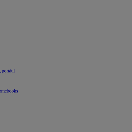
portátil
omebooks