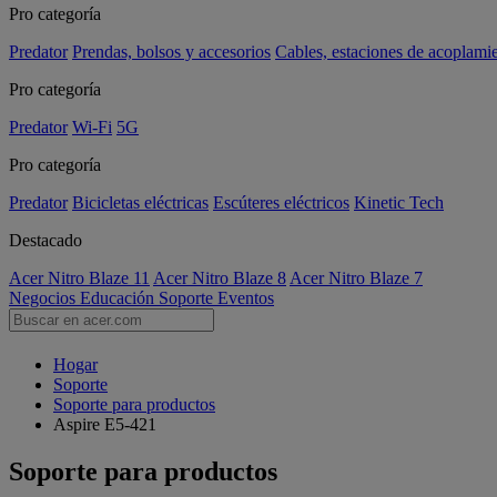
Pro categoría
Predator
Prendas, bolsos y accesorios
Cables, estaciones de acoplami
Pro categoría
Predator
Wi-Fi
5G
Pro categoría
Predator
Bicicletas eléctricas
Escúteres eléctricos
Kinetic Tech
Destacado
Acer Nitro Blaze 11
Acer Nitro Blaze 8
Acer Nitro Blaze 7
Negocios
Educación
Soporte
Eventos
Hogar
Soporte
Soporte para productos
Aspire E5-421
Soporte para productos