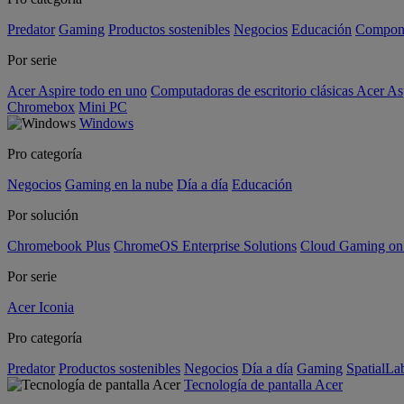
Predator
Gaming
Productos sostenibles
Negocios
Educación
Compon
Por serie
Acer Aspire todo en uno
Computadoras de escritorio clásicas Acer As
Chromebox
Mini PC
Windows
Pro categoría
Negocios
Gaming en la nube
Día a día
Educación
Por solución
Chromebook Plus
ChromeOS Enterprise Solutions
Cloud Gaming o
Por serie
Acer Iconia
Pro categoría
Predator
Productos sostenibles
Negocios
Día a día
Gaming
SpatialL
Tecnología de pantalla Acer