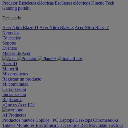
Predator
Bicicletas eléctricas
Escúteres eléctricos
Kinetic Tech
Gaming portátil
Destacado
Acer Nitro Blaze 11
Acer Nitro Blaze 8
Acer Nitro Blaze 7
Negocios
Educación
Soporte
Eventos
Marcas de Acer
Acer ID
Mi perfil
Mis productos
Registrar un producto
Mi comunidad
Cerrar sesión
Iniciar sesión
Registrarse
¿Qué es Acer ID?
AI
Productos
Productos nuevos
Copilot+ PC
Laptops
Desktops
Chromebooks
Tablets
Monitores
Electrónica y accesorios
Red
Movilidad eléctrica