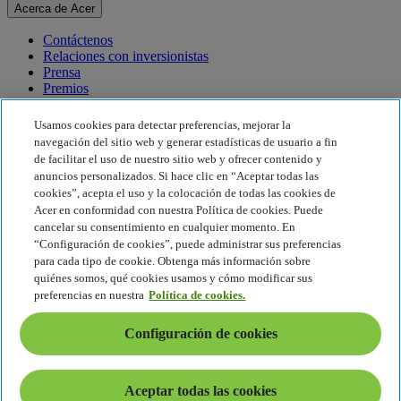
Acerca de Acer
Contáctenos
Relaciones con inversionistas
Prensa
Premios
Eventos
Usamos cookies para detectar preferencias, mejorar la
Sostenibilidad
navegación del sitio web y generar estadísticas de usuario a fin
de facilitar el uso de nuestro sitio web y ofrecer contenido y
Sostenibilidad
anuncios personalizados. Si hace clic en “Aceptar todas las
cookies”, acepta el uso y la colocación de todas las cookies de
Responsabilidad social corporativa
Acer en conformidad con nuestra Política de cookies. Puede
Huella de carbono del producto
cancelar su consentimiento en cualquier momento. En
Proyecto Humanity
“Configuración de cookies”, puede administrar sus preferencias
Earthion
para cada tipo de cookie. Obtenga más información sobre
Política de privacidad
quiénes somos, qué cookies usamos y cómo modificar sus
Política de cookies
preferencias en nuestra
Política de cookies.
Aviso legal
Información legal adicional
Configuración de cookies
Política de accesibilidad
Configuración de cookies
América Latina - Español
Aceptar todas las cookies