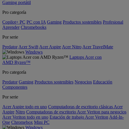
Gaming portátil
Pro categoría
Copilot+ PC
PC con IA
Gaming
Productos sostenibles
Profesional
Aprender
Chromebooks
Por serie
Predator
Acer Swift
Acer Aspire
Acer Nitro
Acer TravelMate
Windows
Laptops Acer con
AMD Ryzen™
Pro categoría
Predator
Gaming
Productos sostenibles
Negocios
Educación
Componentes
Por serie
Acer Aspire todo en uno
Computadoras de escritorio clásicas Acer
Aspire
Nitro
Computadoras de escritorio Acer Veriton para negocios
Acer Veriton todo en uno
Estación de trabajo Acer Veriton
Add-In-
One
Chromebox
Mini PC
Windows