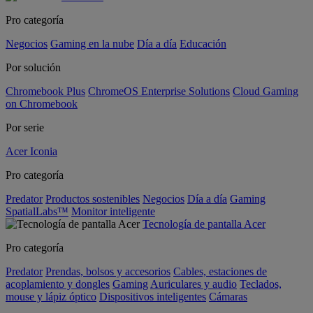
Pro categoría
Negocios
Gaming en la nube
Día a día
Educación
Por solución
Chromebook Plus
ChromeOS Enterprise Solutions
Cloud Gaming
on Chromebook
Por serie
Acer Iconia
Pro categoría
Predator
Productos sostenibles
Negocios
Día a día
Gaming
SpatialLabs™
Monitor inteligente
Tecnología de pantalla Acer
Pro categoría
Predator
Prendas, bolsos y accesorios
Cables, estaciones de
acoplamiento y dongles
Gaming
Auriculares y audio
Teclados,
mouse y lápiz óptico
Dispositivos inteligentes
Cámaras