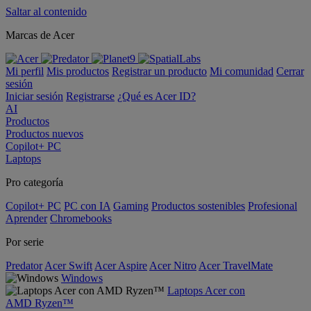
Saltar al contenido
Marcas de Acer
Mi perfil
Mis productos
Registrar un producto
Mi comunidad
Cerrar
sesión
Iniciar sesión
Registrarse
¿Qué es Acer ID?
AI
Productos
Productos nuevos
Copilot+ PC
Laptops
Pro categoría
Copilot+ PC
PC con IA
Gaming
Productos sostenibles
Profesional
Aprender
Chromebooks
Por serie
Predator
Acer Swift
Acer Aspire
Acer Nitro
Acer TravelMate
Windows
Laptops Acer con
AMD Ryzen™