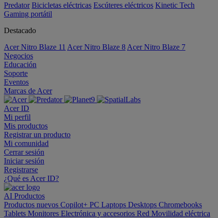
Predator
Bicicletas eléctricas
Escúteres eléctricos
Kinetic Tech
Gaming portátil
Destacado
Acer Nitro Blaze 11
Acer Nitro Blaze 8
Acer Nitro Blaze 7
Negocios
Educación
Soporte
Eventos
Marcas de Acer
Acer ID
Mi perfil
Mis productos
Registrar un producto
Mi comunidad
Cerrar sesión
Iniciar sesión
Registrarse
¿Qué es Acer ID?
AI
Productos
Productos nuevos
Copilot+ PC
Laptops
Desktops
Chromebooks
Tablets
Monitores
Electrónica y accesorios
Red
Movilidad eléctrica