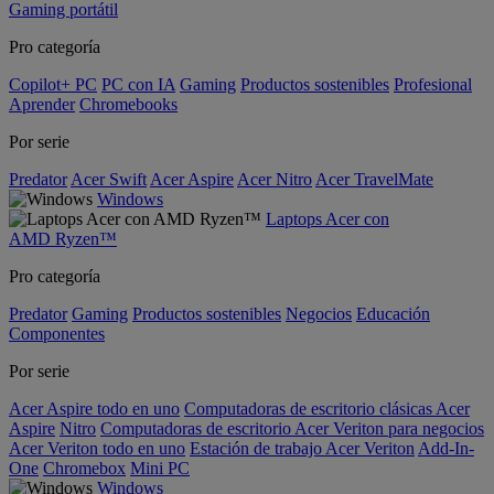
Gaming portátil
Pro categoría
Copilot+ PC
PC con IA
Gaming
Productos sostenibles
Profesional
Aprender
Chromebooks
Por serie
Predator
Acer Swift
Acer Aspire
Acer Nitro
Acer TravelMate
Windows
Laptops Acer con
AMD Ryzen™
Pro categoría
Predator
Gaming
Productos sostenibles
Negocios
Educación
Componentes
Por serie
Acer Aspire todo en uno
Computadoras de escritorio clásicas Acer
Aspire
Nitro
Computadoras de escritorio Acer Veriton para negocios
Acer Veriton todo en uno
Estación de trabajo Acer Veriton
Add-In-
One
Chromebox
Mini PC
Windows