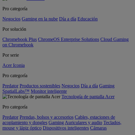
Pro categoría
Negocios
Gaming en la nube
Día a día
Educación
Por solución
Chromebook Plus
ChromeOS Enterprise Solutions
Cloud Gaming
on Chromebook
Por serie
Acer Iconia
Pro categoría
Predator
Productos sostenibles
Negocios
Día a día
Gaming
SpatialLabs™
Monitor inteligente
Tecnología de pantalla Acer
Pro categoría
Predator
Prendas, bolsos y accesorios
Cables, estaciones de
acoplamiento y dongles
Gaming
Auriculares y audio
Teclados,
mouse y lápiz óptico
Dispositivos inteligentes
Cámaras