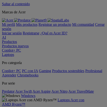
Saltar al contenido
Marcas de Acer
Mi perfil
Mis productos
Registrar un producto
Mi comunidad
Cerrar
sesión
Iniciar sesión
Registrarse
¿Qué es Acer ID?
AI
Productos
Productos nuevos
Copilot+ PC
Laptops
Pro categoría
Copilot+ PC
PC con IA
Gaming
Productos sostenibles
Profesional
Aprender
Chromebooks
Por serie
Predator
Acer Swift
Acer Aspire
Acer Nitro
Acer TravelMate
Windows
Laptops Acer con
AMD Ryzen™