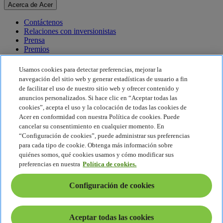
Acerca de Acer
Contáctenos
Relaciones con inversionistas
Prensa
Premios
Eventos
Usamos cookies para detectar preferencias, mejorar la
Sostenibilidad
navegación del sitio web y generar estadísticas de usuario a fin
de facilitar el uso de nuestro sitio web y ofrecer contenido y
Sostenibilidad
anuncios personalizados. Si hace clic en “Aceptar todas las
cookies”, acepta el uso y la colocación de todas las cookies de
Responsabilidad social corporativa
Acer en conformidad con nuestra Política de cookies. Puede
Huella de carbono del producto
cancelar su consentimiento en cualquier momento. En
Proyecto Humanity
“Configuración de cookies”, puede administrar sus preferencias
Earthion
para cada tipo de cookie. Obtenga más información sobre
Política de privacidad
quiénes somos, qué cookies usamos y cómo modificar sus
Política de cookies
preferencias en nuestra
Política de cookies.
Aviso legal
Información legal adicional
Configuración de cookies
Política de accesibilidad
Configuración de cookies
América Latina - Español
Aceptar todas las cookies