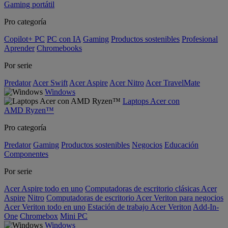
Gaming portátil
Pro categoría
Copilot+ PC
PC con IA
Gaming
Productos sostenibles
Profesional
Aprender
Chromebooks
Por serie
Predator
Acer Swift
Acer Aspire
Acer Nitro
Acer TravelMate
Windows
Laptops Acer con
AMD Ryzen™
Pro categoría
Predator
Gaming
Productos sostenibles
Negocios
Educación
Componentes
Por serie
Acer Aspire todo en uno
Computadoras de escritorio clásicas Acer
Aspire
Nitro
Computadoras de escritorio Acer Veriton para negocios
Acer Veriton todo en uno
Estación de trabajo Acer Veriton
Add-In-
One
Chromebox
Mini PC
Windows