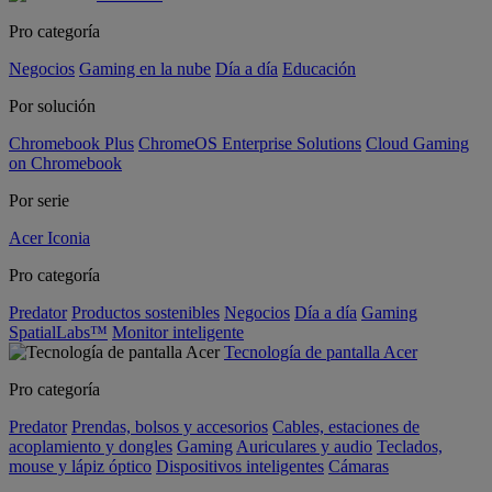
Pro categoría
Negocios
Gaming en la nube
Día a día
Educación
Por solución
Chromebook Plus
ChromeOS Enterprise Solutions
Cloud Gaming
on Chromebook
Por serie
Acer Iconia
Pro categoría
Predator
Productos sostenibles
Negocios
Día a día
Gaming
SpatialLabs™
Monitor inteligente
Tecnología de pantalla Acer
Pro categoría
Predator
Prendas, bolsos y accesorios
Cables, estaciones de
acoplamiento y dongles
Gaming
Auriculares y audio
Teclados,
mouse y lápiz óptico
Dispositivos inteligentes
Cámaras