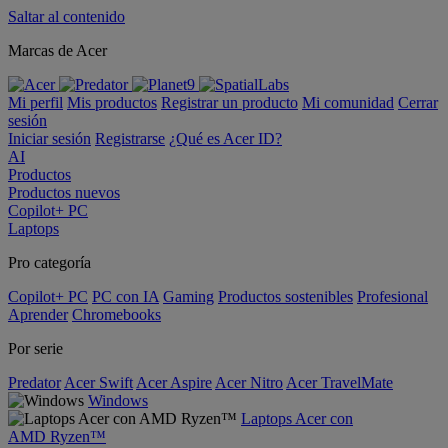
Saltar al contenido
Marcas de Acer
Mi perfil
Mis productos
Registrar un producto
Mi comunidad
Cerrar
sesión
Iniciar sesión
Registrarse
¿Qué es Acer ID?
AI
Productos
Productos nuevos
Copilot+ PC
Laptops
Pro categoría
Copilot+ PC
PC con IA
Gaming
Productos sostenibles
Profesional
Aprender
Chromebooks
Por serie
Predator
Acer Swift
Acer Aspire
Acer Nitro
Acer TravelMate
Windows
Laptops Acer con
AMD Ryzen™