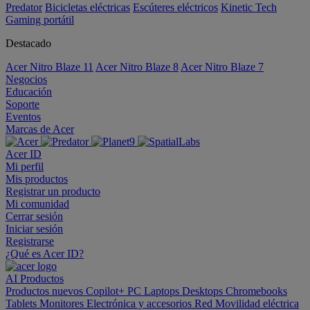
Predator
Bicicletas eléctricas
Escúteres eléctricos
Kinetic Tech
Gaming portátil
Destacado
Acer Nitro Blaze 11
Acer Nitro Blaze 8
Acer Nitro Blaze 7
Negocios
Educación
Soporte
Eventos
Marcas de Acer
Acer ID
Mi perfil
Mis productos
Registrar un producto
Mi comunidad
Cerrar sesión
Iniciar sesión
Registrarse
¿Qué es Acer ID?
AI
Productos
Productos nuevos
Copilot+ PC
Laptops
Desktops
Chromebooks
Tablets
Monitores
Electrónica y accesorios
Red
Movilidad eléctrica