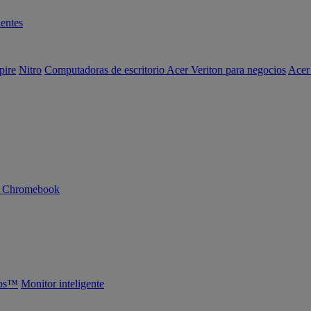
entes
pire
Nitro
Computadoras de escritorio Acer Veriton para negocios
Acer
n Chromebook
abs™
Monitor inteligente