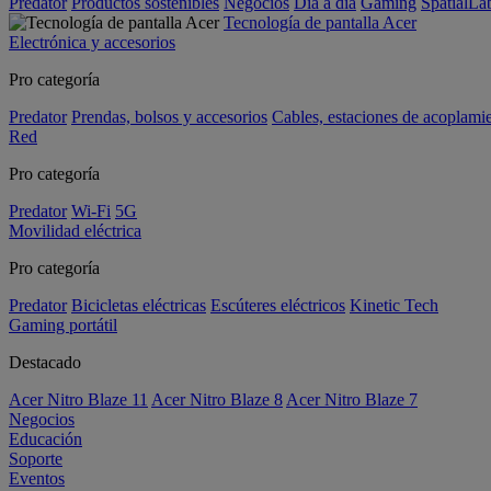
Predator
Productos sostenibles
Negocios
Día a día
Gaming
SpatialL
Tecnología de pantalla Acer
Electrónica y accesorios
Pro categoría
Predator
Prendas, bolsos y accesorios
Cables, estaciones de acoplami
Red
Pro categoría
Predator
Wi-Fi
5G
Movilidad eléctrica
Pro categoría
Predator
Bicicletas eléctricas
Escúteres eléctricos
Kinetic Tech
Gaming portátil
Destacado
Acer Nitro Blaze 11
Acer Nitro Blaze 8
Acer Nitro Blaze 7
Negocios
Educación
Soporte
Eventos