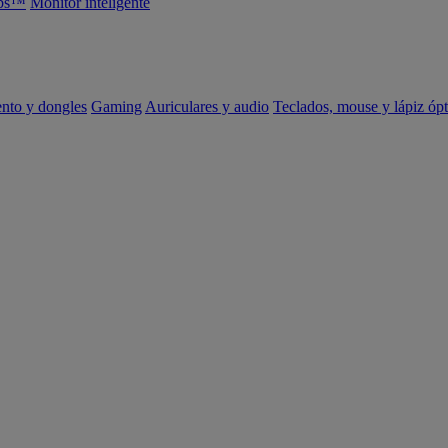
abs™
Monitor inteligente
ento y dongles
Gaming
Auriculares y audio
Teclados, mouse y lápiz ópt