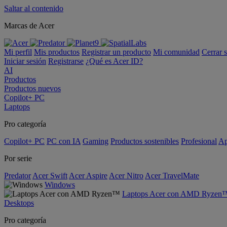
Saltar al contenido
Marcas de Acer
Mi perfil
Mis productos
Registrar un producto
Mi comunidad
Cerrar 
Iniciar sesión
Registrarse
¿Qué es Acer ID?
AI
Productos
Productos nuevos
Copilot+ PC
Laptops
Pro categoría
Copilot+ PC
PC con IA
Gaming
Productos sostenibles
Profesional
Ap
Por serie
Predator
Acer Swift
Acer Aspire
Acer Nitro
Acer TravelMate
Windows
Laptops Acer con AMD Ryzen
Desktops
Pro categoría