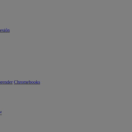
sesión
render
Chromebooks
™