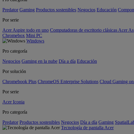
Predator
Gaming
Productos sostenibles
Negocios
Educación
Compon
Por serie
Acer Aspire todo en uno
Computadoras de escritorio clásicas Acer As
Chromebox
Mini PC
Windows
Pro categoría
Negocios
Gaming en la nube
Día a día
Educación
Por solución
Chromebook Plus
ChromeOS Enterprise Solutions
Cloud Gaming o
Por serie
Acer Iconia
Pro categoría
Predator
Productos sostenibles
Negocios
Día a día
Gaming
SpatialL
Tecnología de pantalla Acer