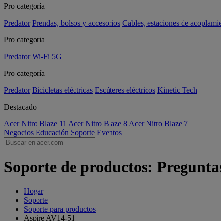
Pro categoría
Predator
Prendas, bolsos y accesorios
Cables, estaciones de acoplami
Pro categoría
Predator
Wi-Fi
5G
Pro categoría
Predator
Bicicletas eléctricas
Escúteres eléctricos
Kinetic Tech
Destacado
Acer Nitro Blaze 11
Acer Nitro Blaze 8
Acer Nitro Blaze 7
Negocios
Educación
Soporte
Eventos
Soporte de productos: Preguntas
Hogar
Soporte
Soporte para productos
Aspire AV14-51