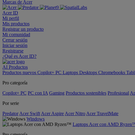
Marcas de Acer
Acer ID
Mi perfil
Mis productos
Registrar un producto
Mi comunidad
Cerrar sesión
Iniciar sesión
Registrarse
¿Qué es Acer ID?
AI
Productos
Productos nuevos
Copilot+ PC
Laptops
Desktops
Chromebooks
Tabl
Pro categoría
Copilot+ PC
PC con IA
Gaming
Productos sostenibles
Profesional
Ap
Por serie
Predator
Acer Swift
Acer Aspire
Acer Nitro
Acer TravelMate
Windows
Laptops Acer con AMD Ryzen
Pro categoría