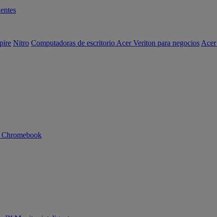
entes
pire
Nitro
Computadoras de escritorio Acer Veriton para negocios
Acer
n Chromebook