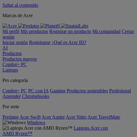
Saltar al contenido
Marcas de Acer
Mi perfil
Mis productos
Registrar un producto
Mi comunidad
Cerrar
sesión
Iniciar sesión
Registrarse
¿Qué es Acer ID?
AI
Productos
Productos nuevos
Copilot+ PC
Laptops
Pro categoría
Copilot+ PC
PC con IA
Gaming
Productos sostenibles
Profesional
Aprender
Chromebooks
Por serie
Predator
Acer Swift
Acer Aspire
Acer Nitro
Acer TravelMate
Windows
Laptops Acer con
AMD Ryzen™