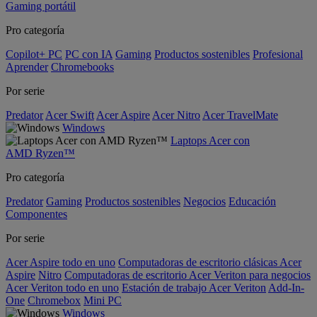
Gaming portátil
Pro categoría
Copilot+ PC
PC con IA
Gaming
Productos sostenibles
Profesional
Aprender
Chromebooks
Por serie
Predator
Acer Swift
Acer Aspire
Acer Nitro
Acer TravelMate
Windows
Laptops Acer con
AMD Ryzen™
Pro categoría
Predator
Gaming
Productos sostenibles
Negocios
Educación
Componentes
Por serie
Acer Aspire todo en uno
Computadoras de escritorio clásicas Acer
Aspire
Nitro
Computadoras de escritorio Acer Veriton para negocios
Acer Veriton todo en uno
Estación de trabajo Acer Veriton
Add-In-
One
Chromebox
Mini PC
Windows