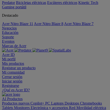
Predator
Bicicletas eléctricas
Escúteres eléctricos
Kinetic Tech
Gaming portátil
Destacado
Acer Nitro Blaze 11
Acer Nitro Blaze 8
Acer Nitro Blaze 7
Negocios
Educación
Soporte
Eventos
Marcas de Acer
Acer ID
Mi perfil
Mis productos
Registrar un producto
Mi comunidad
Cerrar sesión
Iniciar sesión
Registrarse
¿Qué es Acer ID?
AI
Productos
Productos nuevos
Copilot+ PC
Laptops
Desktops
Chromebooks
Tablets
Monitores
Electrónica y accesorios
Red
Movilidad eléctrica