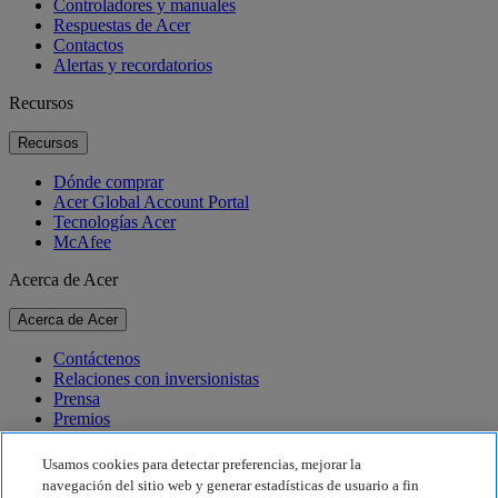
Controladores y manuales
Respuestas de Acer
Contactos
Alertas y recordatorios
Recursos
Recursos
Dónde comprar
Acer Global Account Portal
Tecnologías Acer
McAfee
Acerca de Acer
Acerca de Acer
Contáctenos
Relaciones con inversionistas
Prensa
Premios
Eventos
Usamos cookies para detectar preferencias, mejorar la
Sostenibilidad
navegación del sitio web y generar estadísticas de usuario a fin