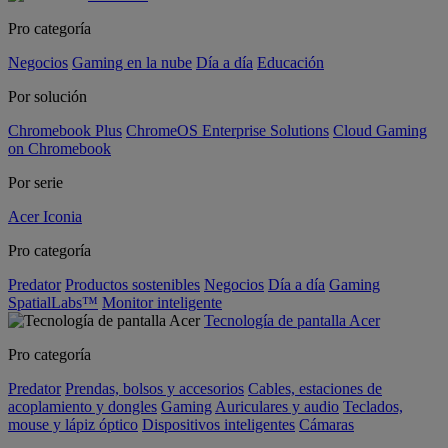
Pro categoría
Negocios
Gaming en la nube
Día a día
Educación
Por solución
Chromebook Plus
ChromeOS Enterprise Solutions
Cloud Gaming
on Chromebook
Por serie
Acer Iconia
Pro categoría
Predator
Productos sostenibles
Negocios
Día a día
Gaming
SpatialLabs™
Monitor inteligente
Tecnología de pantalla Acer
Pro categoría
Predator
Prendas, bolsos y accesorios
Cables, estaciones de
acoplamiento y dongles
Gaming
Auriculares y audio
Teclados,
mouse y lápiz óptico
Dispositivos inteligentes
Cámaras